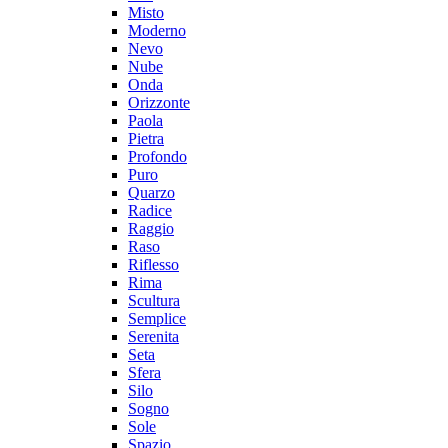
Misto
Moderno
Nevo
Nube
Onda
Orizzonte
Paola
Pietra
Profondo
Puro
Quarzo
Radice
Raggio
Raso
Riflesso
Rima
Scultura
Semplice
Serenita
Seta
Sfera
Silo
Sogno
Sole
Spazio