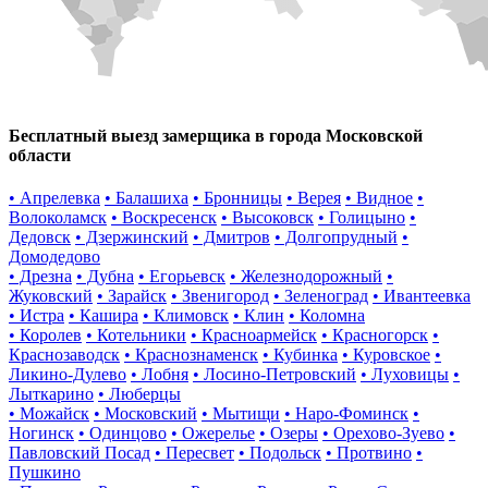
Бесплатный выезд замерщика в города Московской
области
• Апрелевка
• Балашиха
• Бронницы
• Верея
• Видное
•
Волоколамск
• Воскресенск
• Высоковск
• Голицыно
•
Дедовск
• Дзержинский
• Дмитров
• Долгопрудный
•
Домодедово
• Дрезна
• Дубна
• Егорьевск
• Железнодорожный
•
Жуковский
• Зарайск
• Звенигород
• Зеленоград
• Ивантеевка
• Истра
• Кашира
• Климовск
• Клин
• Коломна
• Королев
• Котельники
• Красноармейск
• Красногорск
•
Краснозаводск
• Краснознаменск
• Кубинка
• Куровское
•
Ликино-Дулево
• Лобня
• Лосино-Петровский
• Луховицы
•
Лыткарино
• Люберцы
• Можайск
• Московский
• Мытищи
• Наро-Фоминск
•
Ногинск
• Одинцово
• Ожерелье
• Озеры
• Орехово-Зуево
•
Павловский Посад
• Пересвет
• Подольск
• Протвино
•
Пушкино