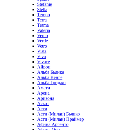
Stefanie
Stella
Tempo
Terra
Trama
Valeria
Vento
Verde
Vetro
Vista
Viva
Vivace
Айрон
Альба Бьянка
Альба Венге
Альба Гриджо
Амати
Арена
Аризона
Аскот
Асти
Асти (Милан) Бьянко
Асти (Милан) Праймер
Афина Аргенто
Афина Оро