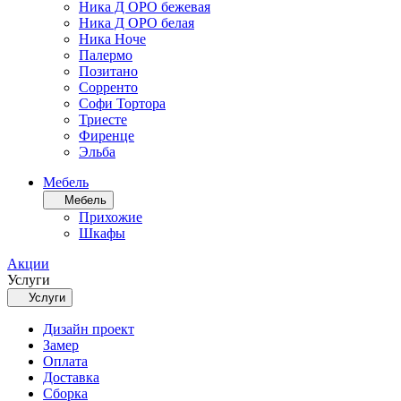
Ника Д ОРО бежевая
Ника Д ОРО белая
Ника Ноче
Палермо
Позитано
Сорренто
Софи Тортора
Триесте
Фиренце
Эльба
Мебель
Мебель
Прихожие
Шкафы
Акции
Услуги
Услуги
Дизайн проект
Замер
Оплата
Доставка
Сборка