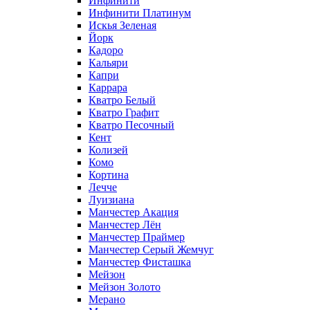
Инфинити
Инфинити Платинум
Искья Зеленая
Йорк
Кадоро
Кальяри
Капри
Каррара
Кватро Белый
Кватро Графит
Кватро Песочный
Кент
Колизей
Комо
Кортина
Лечче
Луизиана
Манчестер Акация
Манчестер Лён
Манчестер Праймер
Манчестер Серый Жемчуг
Манчестер Фисташка
Мейзон
Мейзон Золото
Мерано