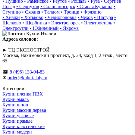
• Пущино
• Раменское
• Реутов
• Рошаль
• Руза
• Сергиев
Посад
• Серпухов
• Солнечногорск
• Старая Купавна
•
Ступино
• Сходня
• Талдом
• Троицк
• Фрязино
• Химки
• Хотьково
• Черноголовка
• Чехов
• Шатура
•
Щелково
• Щербинка
• Электрогорск
• Электросталь
•
Электроугли
• Юбилейный
• Яхрома
Адреса салонов:
► ТЦ ЭКСПОСТРОЙ
Москва, Нахимовский проспект, д. 24, вход 1, 2 этаж , место
65
☎
8 (495) 133-94-83
✉
order@kuhni-italy.ru
Категории
Кухни пленка ПВХ
Кухни эмаль
Кухни шпон
Кухни массив дерева
Кухни угловые
Кухни прямые
Кухни классические
Кухни модерн