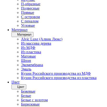
П-образные
Подвесные
Прямые
С островом
С пеналом
Угловые
Материал
Материал
Alvic Luxe (Алвик Люкс)
Из массива дерева
Из МДФ
Из пластика
Матовые
Шпон
Экомембрана
Эмаль
Кухни Российского производства из МДФ
Кухни Российского производства из пластика
Цвет
Цвет
Бежевые
Белые
Белые с золотом
Бирюзовые