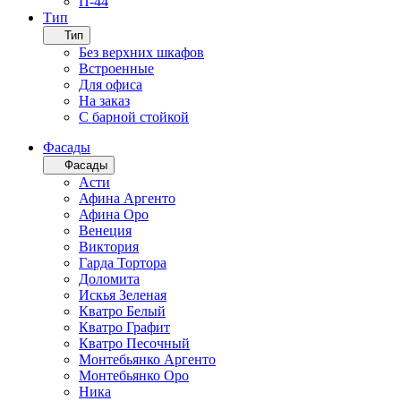
П-44
Тип
Тип
Без верхних шкафов
Встроенные
Для офиса
На заказ
С барной стойкой
Фасады
Фасады
Асти
Афина Аргенто
Афина Оро
Венеция
Виктория
Гарда Тортора
Доломита
Искья Зеленая
Кватро Белый
Кватро Графит
Кватро Песочный
Монтебьянко Аргенто
Монтебьянко Оро
Ника