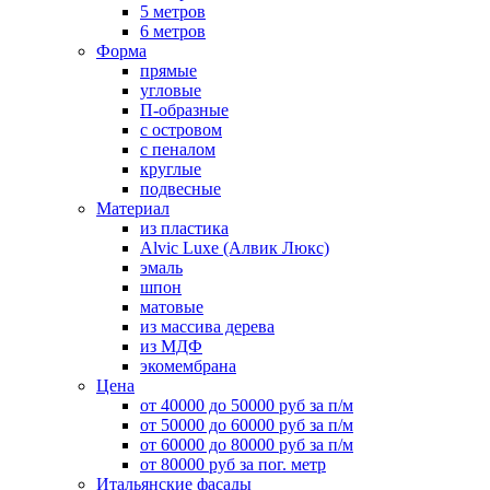
5 метров
6 метров
Форма
прямые
угловые
П-образные
с островом
с пеналом
круглые
подвесные
Материал
из пластика
Alvic Luxe (Алвик Люкс)
эмаль
шпон
матовые
из массива дерева
из МДФ
экомембрана
Цена
от 40000 до 50000 руб за п/м
от 50000 до 60000 руб за п/м
от 60000 до 80000 руб за п/м
от 80000 руб за пог. метр
Итальянские фасады