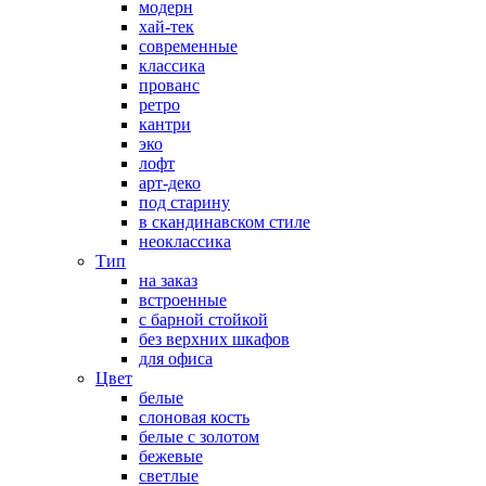
модерн
хай-тек
современные
классика
прованс
ретро
кантри
эко
лофт
арт-деко
под старину
в скандинавском стиле
неоклассика
Тип
на заказ
встроенные
с барной стойкой
без верхних шкафов
для офиса
Цвет
белые
слоновая кость
белые с золотом
бежевые
светлые