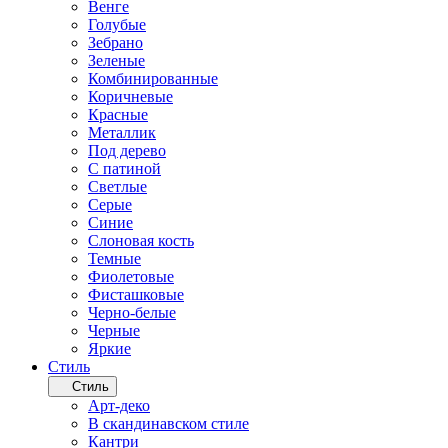
Венге
Голубые
Зебрано
Зеленые
Комбинированные
Коричневые
Красные
Металлик
Под дерево
С патиной
Светлые
Серые
Синие
Слоновая кость
Темные
Фиолетовые
Фисташковые
Черно-белые
Черные
Яркие
Стиль
Стиль
Арт-деко
В скандинавском стиле
Кантри