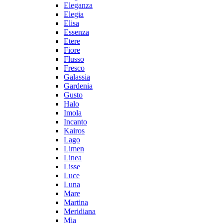
Eleganza
Elegia
Elisa
Essenza
Etere
Fiore
Flusso
Fresco
Galassia
Gardenia
Gusto
Halo
Imola
Incanto
Kairos
Lago
Limen
Linea
Lisse
Luce
Luna
Mare
Martina
Meridiana
Mia