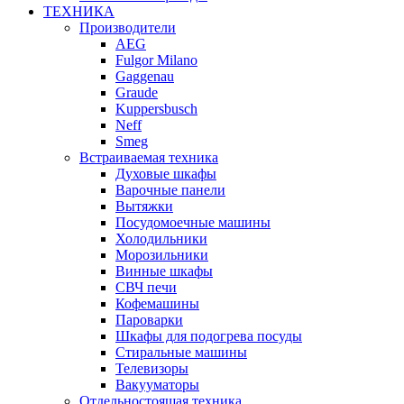
ТЕХНИКА
Производители
AEG
Fulgor Milano
Gaggenau
Graude
Kuppersbusch
Neff
Smeg
Встраиваемая техника
Духовые шкафы
Варочные панели
Вытяжки
Посудомоечные машины
Холодильники
Морозильники
Винные шкафы
СВЧ печи
Кофемашины
Пароварки
Шкафы для подогрева посуды
Стиральные машины
Телевизоры
Вакууматоры
Отдельностоящая техника