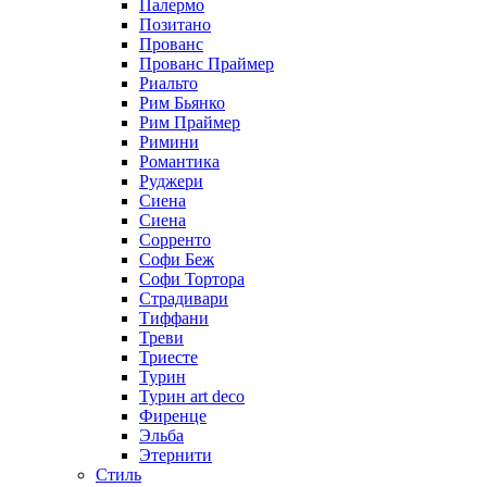
Палермо
Позитано
Прованс
Прованс Праймер
Риальто
Рим Бьянко
Рим Праймер
Римини
Романтика
Руджери
Сиена
Сиена
Сорренто
Софи Беж
Софи Тортора
Страдивари
Тиффани
Треви
Триесте
Турин
Турин art deco
Фиренце
Эльба
Этернити
Стиль