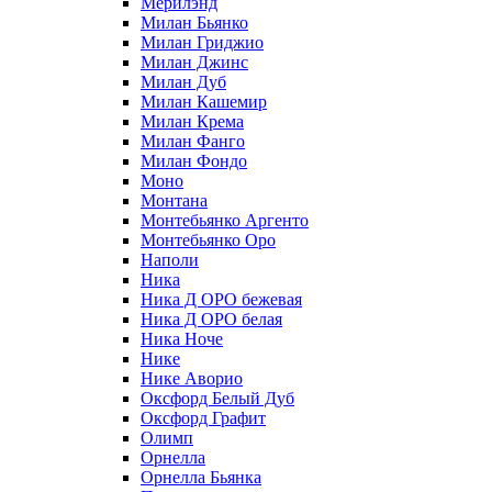
Мерилэнд
Милан Бьянко
Милан Гриджио
Милан Джинс
Милан Дуб
Милан Кашемир
Милан Крема
Милан Фанго
Милан Фондо
Моно
Монтана
Монтебьянко Аргенто
Монтебьянко Оро
Наполи
Ника
Ника Д ОРО бежевая
Ника Д ОРО белая
Ника Ноче
Нике
Нике Аворио
Оксфорд Белый Дуб
Оксфорд Графит
Олимп
Орнелла
Орнелла Бьянка