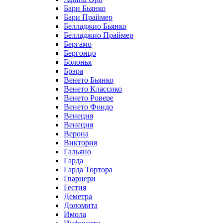
Бари Бьянко
Бари Праймер
Белладжио Бьянко
Белладжио Праймер
Бергамо
Бергонцо
Болонья
Брэра
Венето Бьянко
Венето Классико
Венето Ровере
Венето Фондо
Венеция
Венеция
Верона
Виктория
Гальяно
Гарда
Гарда Тортора
Гварнери
Гестия
Деметра
Доломита
Имола