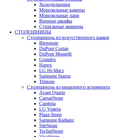
Холодильники
Морозильные камеры
Морозильные лари
Винные шкафы
Сушильные машины
СТОЛЕШНИЦЫ
Столешницы из искусственного камня
Bienstone
DuPont Corian
DuPont Montelli
Grandex
Hanex
LG Hi-Macs
Samsung Staron
Tristone
Столешницы из кварцевого агломерата
Avant Quartz
CaesarStone
Cambria
LG Viatera
Plaza Stone
Samsung Radianz
SileStone
TechniStone
VicoStone