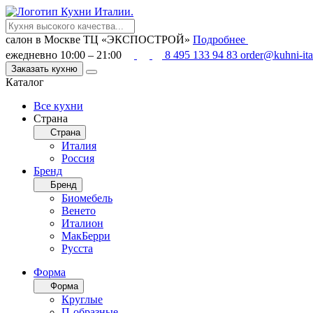
салон в Москве
ТЦ «ЭКСПОСТРОЙ»
Подробнее
ежедневно 10:00 – 21:00
8 495 133 94 83
order@kuhni-ita
Заказать кухню
Каталог
Все кухни
Страна
Страна
Италия
Россия
Бренд
Бренд
Биомебель
Венето
Италион
МакБерри
Русста
Форма
Форма
Круглые
П-образные