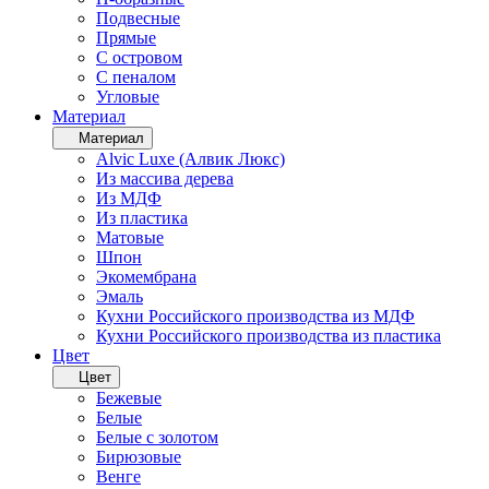
Подвесные
Прямые
С островом
С пеналом
Угловые
Материал
Материал
Alvic Luxe (Алвик Люкс)
Из массива дерева
Из МДФ
Из пластика
Матовые
Шпон
Экомембрана
Эмаль
Кухни Российского производства из МДФ
Кухни Российского производства из пластика
Цвет
Цвет
Бежевые
Белые
Белые с золотом
Бирюзовые
Венге