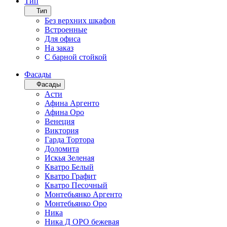
Тип
Тип
Без верхних шкафов
Встроенные
Для офиса
На заказ
С барной стойкой
Фасады
Фасады
Асти
Афина Аргенто
Афина Оро
Венеция
Виктория
Гарда Тортора
Доломита
Искья Зеленая
Кватро Белый
Кватро Графит
Кватро Песочный
Монтебьянко Аргенто
Монтебьянко Оро
Ника
Ника Д ОРО бежевая