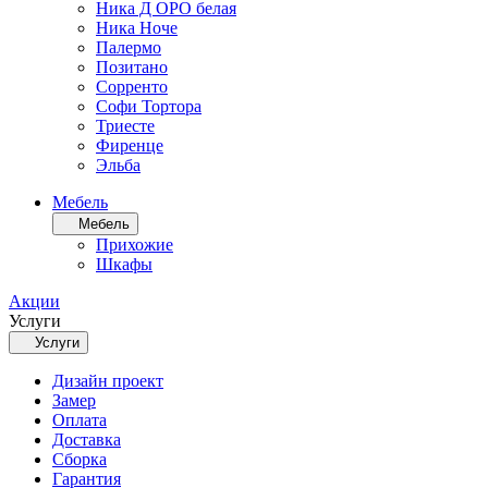
Ника Д ОРО белая
Ника Ноче
Палермо
Позитано
Сорренто
Софи Тортора
Триесте
Фиренце
Эльба
Мебель
Мебель
Прихожие
Шкафы
Акции
Услуги
Услуги
Дизайн проект
Замер
Оплата
Доставка
Сборка
Гарантия