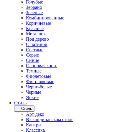
Голубые
Зебрано
Зеленые
Комбинированные
Коричневые
Красные
Металлик
Под дерево
С патиной
Светлые
Серые
Синие
Слоновая кость
Темные
Фиолетовые
Фисташковые
Черно-белые
Черные
Яркие
Стиль
Стиль
Арт-деко
В скандинавском стиле
Кантри
Классика