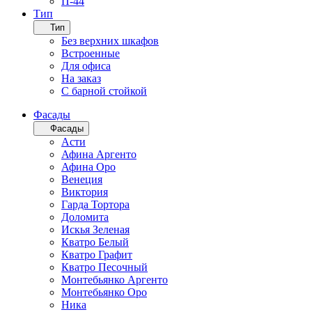
П-44
Тип
Тип
Без верхних шкафов
Встроенные
Для офиса
На заказ
С барной стойкой
Фасады
Фасады
Асти
Афина Аргенто
Афина Оро
Венеция
Виктория
Гарда Тортора
Доломита
Искья Зеленая
Кватро Белый
Кватро Графит
Кватро Песочный
Монтебьянко Аргенто
Монтебьянко Оро
Ника