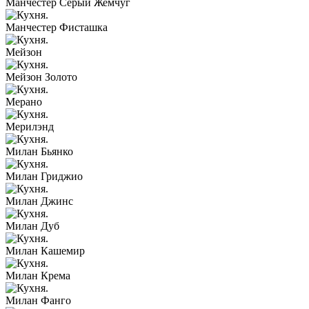
Манчестер Серый Жемчуг
Манчестер Фисташка
Мейзон
Мейзон Золото
Мерано
Мерилэнд
Милан Бьянко
Милан Гриджио
Милан Джинс
Милан Дуб
Милан Кашемир
Милан Крема
Милан Фанго