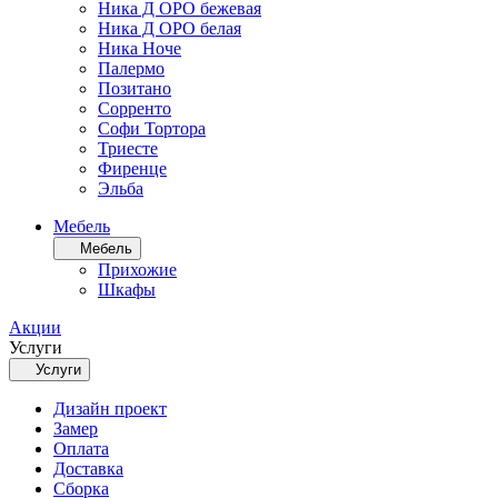
Ника Д ОРО бежевая
Ника Д ОРО белая
Ника Ноче
Палермо
Позитано
Сорренто
Софи Тортора
Триесте
Фиренце
Эльба
Мебель
Мебель
Прихожие
Шкафы
Акции
Услуги
Услуги
Дизайн проект
Замер
Оплата
Доставка
Сборка