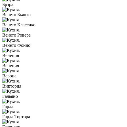
Брэра
Венето Бьянко
Венето Классико
Венето Ровере
Венето Фондо
Венеция
Венеция
Верона
Виктория
Гальяно
Гарда
Гарда Тортора
Гварнери