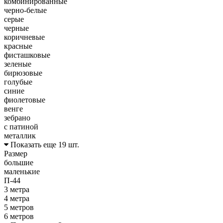
комбинированные
черно-белые
серые
черные
коричневые
красные
фисташковые
зеленые
бирюзовые
голубые
синие
фиолетовые
венге
зебрано
с патиной
металлик
Показать еще 19 шт.
Размер
большие
маленькие
П-44
3 метра
4 метра
5 метров
6 метров