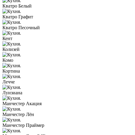
Кватро Белый
Кватро Графит
Кватро Песочный
Кент
Колизей
Комо
Кортина
Лечче
Луизиана
Манчестер Акация
Манчестер Лён
Манчестер Праймер