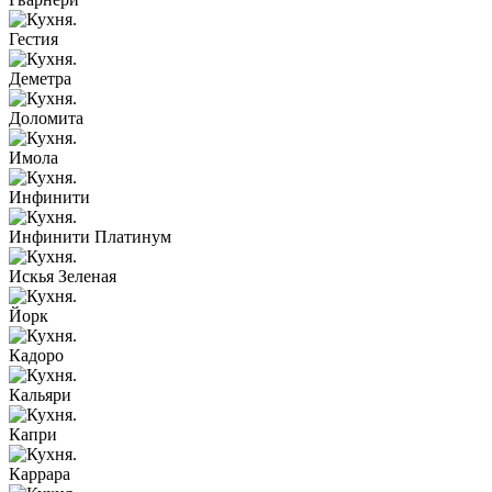
Гестия
Деметра
Доломита
Имола
Инфинити
Инфинити Платинум
Искья Зеленая
Йорк
Кадоро
Кальяри
Капри
Каррара