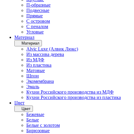
П-образные
Подвесные
Прямые
С островом
С пеналом
Угловые
Материал
Материал
Alvic Luxe (Алвик Люкс)
Из массива дерева
Из МДФ
Из пластика
Матовые
Шпон
Экомембрана
Эмаль
Кухни Российского производства из МДФ
Кухни Российского производства из пластика
Цвет
Цвет
Бежевые
Белые
Белые с золотом
Бирюзовые