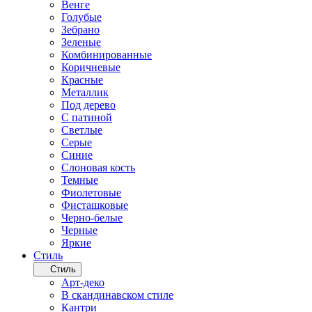
Венге
Голубые
Зебрано
Зеленые
Комбинированные
Коричневые
Красные
Металлик
Под дерево
С патиной
Светлые
Серые
Синие
Слоновая кость
Темные
Фиолетовые
Фисташковые
Черно-белые
Черные
Яркие
Стиль
Стиль
Арт-деко
В скандинавском стиле
Кантри