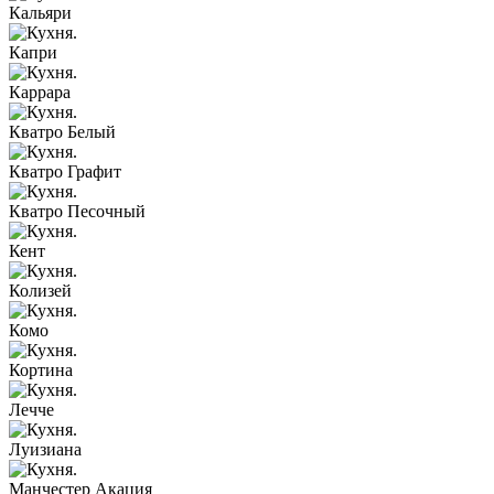
Кальяри
Капри
Каррара
Кватро Белый
Кватро Графит
Кватро Песочный
Кент
Колизей
Комо
Кортина
Лечче
Луизиана
Манчестер Акация