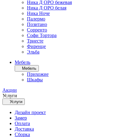
Ника Д ОРО бежевая
Ника Д ОРО белая
Ника Ноче
Палермо
Позитано
Сорренто
Софи Тортора
Триесте
Фиренце
Эльба
Мебель
Мебель
Прихожие
Шкафы
Акции
Услуги
Услуги
Дизайн проект
Замер
Оплата
Доставка
Сборка