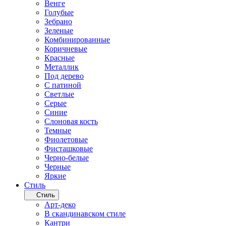
Венге
Голубые
Зебрано
Зеленые
Комбинированные
Коричневые
Красные
Металлик
Под дерево
С патиной
Светлые
Серые
Синие
Слоновая кость
Темные
Фиолетовые
Фисташковые
Черно-белые
Черные
Яркие
Стиль
Стиль
Арт-деко
В скандинавском стиле
Кантри