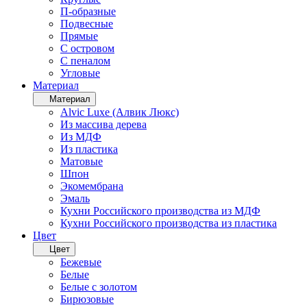
П-образные
Подвесные
Прямые
С островом
С пеналом
Угловые
Материал
Материал
Alvic Luxe (Алвик Люкс)
Из массива дерева
Из МДФ
Из пластика
Матовые
Шпон
Экомембрана
Эмаль
Кухни Российского производства из МДФ
Кухни Российского производства из пластика
Цвет
Цвет
Бежевые
Белые
Белые с золотом
Бирюзовые