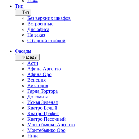
П-44
Тип
Тип
Без верхних шкафов
Встроенные
Для офиса
На заказ
С барной стойкой
Фасады
Фасады
Асти
Афина Аргенто
Афина Оро
Венеция
Виктория
Гарда Тортора
Доломита
Искья Зеленая
Кватро Белый
Кватро Графит
Кватро Песочный
Монтебьянко Аргенто
Монтебьянко Оро
Ника