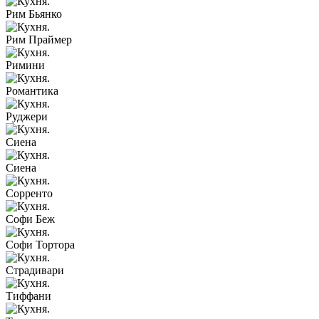
Рим Бьянко
Рим Праймер
Римини
Романтика
Руджери
Сиена
Сиена
Сорренто
Софи Беж
Софи Тортора
Страдивари
Тиффани