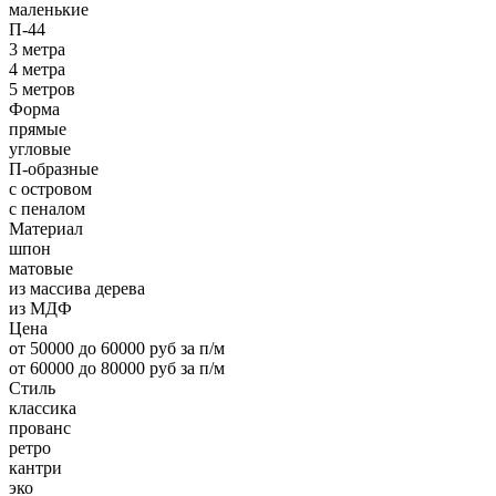
маленькие
П-44
3 метра
4 метра
5 метров
Форма
прямые
угловые
П-образные
с островом
с пеналом
Материал
шпон
матовые
из массива дерева
из МДФ
Цена
от 50000 до 60000 руб за п/м
от 60000 до 80000 руб за п/м
Стиль
классика
прованс
ретро
кантри
эко