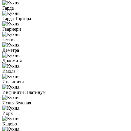
Гарда
Гарда Тортора
Гварнери
Гестия
Деметра
Доломита
Имола
Инфинити
Инфинити Платинум
Искья Зеленая
Йорк
Кадоро