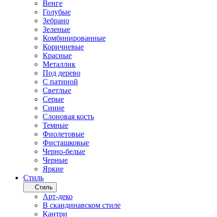
Венге
Голубые
Зебрано
Зеленые
Комбинированные
Коричневые
Красные
Металлик
Под дерево
С патиной
Светлые
Серые
Синие
Слоновая кость
Темные
Фиолетовые
Фисташковые
Черно-белые
Черные
Яркие
Стиль
Стиль
Арт-деко
В скандинавском стиле
Кантри