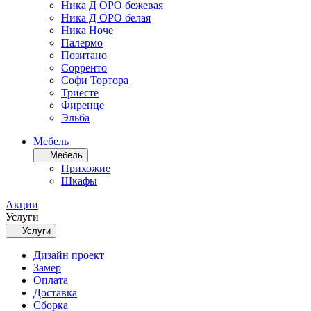
Ника Д ОРО бежевая
Ника Д ОРО белая
Ника Ноче
Палермо
Позитано
Сорренто
Софи Тортора
Триесте
Фиренце
Эльба
Мебель
Мебель
Прихожие
Шкафы
Акции
Услуги
Услуги
Дизайн проект
Замер
Оплата
Доставка
Сборка