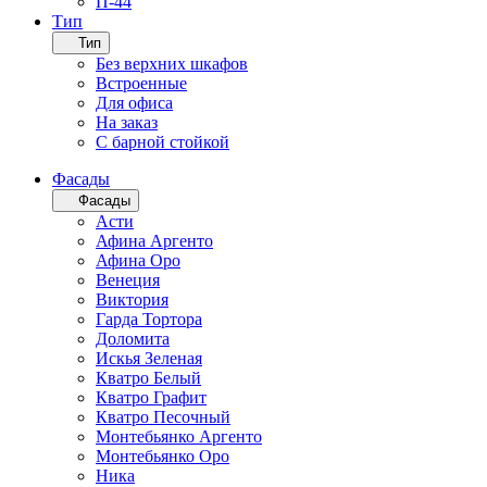
П-44
Тип
Тип
Без верхних шкафов
Встроенные
Для офиса
На заказ
С барной стойкой
Фасады
Фасады
Асти
Афина Аргенто
Афина Оро
Венеция
Виктория
Гарда Тортора
Доломита
Искья Зеленая
Кватро Белый
Кватро Графит
Кватро Песочный
Монтебьянко Аргенто
Монтебьянко Оро
Ника