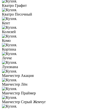
Кватро Графит
Кватро Песочный
Кент
Колизей
Комо
Кортина
Лечче
Луизиана
Манчестер Акация
Манчестер Лён
Манчестер Праймер
Манчестер Серый Жемчуг