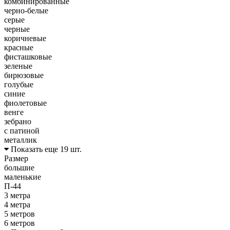
комбинированные
черно-белые
серые
черные
коричневые
красные
фисташковые
зеленые
бирюзовые
голубые
синие
фиолетовые
венге
зебрано
с патиной
металлик
Показать еще 19 шт.
Размер
большие
маленькие
П-44
3 метра
4 метра
5 метров
6 метров