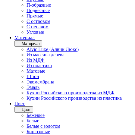
П-образные
Подвесные
Прямые
С островом
С пеналом
Угловые
Материал
Материал
Alvic Luxe (Алвик Люкс)
Из массива дерева
Из МДФ
Из пластика
Матовые
Шпон
Экомембрана
Эмаль
Кухни Российского производства из МДФ
Кухни Российского производства из пластика
Цвет
Цвет
Бежевые
Белые
Белые с золотом
Бирюзовые