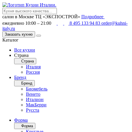
салон в Москве
ТЦ «ЭКСПОСТРОЙ»
Подробнее
ежедневно 10:00 – 21:00
8 495 133 94 83
order@kuhni-
italy.ru
Заказать кухню
Каталог
Все кухни
Страна
Страна
Италия
Россия
Бренд
Бренд
Биомебель
Венето
Италион
МакБерри
Русста
Форма
Форма
Круглые