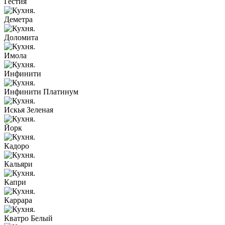
Гестия
Деметра
Доломита
Имола
Инфинити
Инфинити Платинум
Искья Зеленая
Йорк
Кадоро
Кальяри
Капри
Каррара
Кватро Белый