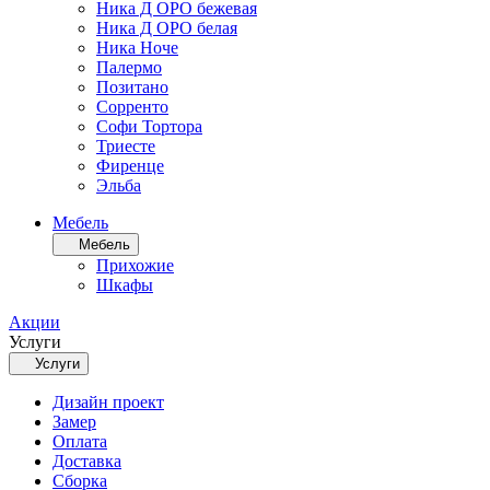
Ника Д ОРО бежевая
Ника Д ОРО белая
Ника Ноче
Палермо
Позитано
Сорренто
Софи Тортора
Триесте
Фиренце
Эльба
Мебель
Мебель
Прихожие
Шкафы
Акции
Услуги
Услуги
Дизайн проект
Замер
Оплата
Доставка
Сборка