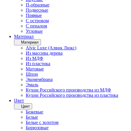
П-образные
Подвесные
Прямые
С островом
С пеналом
Угловые
Материал
Материал
Alvic Luxe (Алвик Люкс)
Из массива дерева
Из МДФ
Из пластика
Матовые
Шпон
Экомембрана
Эмаль
Кухни Российского производства из МДФ
Кухни Российского производства из пластика
Цвет
Цвет
Бежевые
Белые
Белые с золотом
Бирюзовые