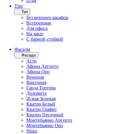
П-44
Тип
Тип
Без верхних шкафов
Встроенные
Для офиса
На заказ
С барной стойкой
Фасады
Фасады
Асти
Афина Аргенто
Афина Оро
Венеция
Виктория
Гарда Тортора
Доломита
Искья Зеленая
Кватро Белый
Кватро Графит
Кватро Песочный
Монтебьянко Аргенто
Монтебьянко Оро
Ника