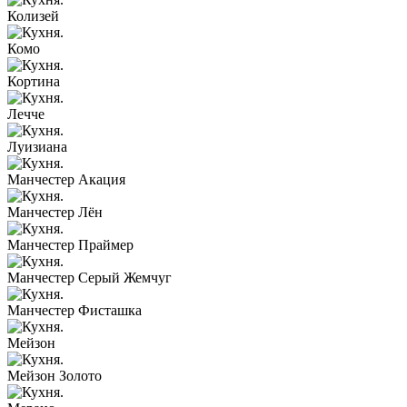
Колизей
Комо
Кортина
Лечче
Луизиана
Манчестер Акация
Манчестер Лён
Манчестер Праймер
Манчестер Серый Жемчуг
Манчестер Фисташка
Мейзон
Мейзон Золото