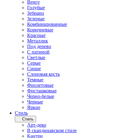
Венге
Голубые
Зебрано
Зеленые
Комбинированные
Коричневые
Красные
Металлик
Под дерево
С патиной
Светлые
Серые
Синие
Слоновая кость
Темные
Фиолетовые
Фисташковые
Черно-белые
Черные
Яркие
Стиль
Стиль
Арт-деко
В скандинавском стиле
Кантри