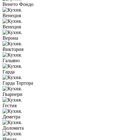
Венето Фондо
Венеция
Венеция
Верона
Виктория
Гальяно
Гарда
Гарда Тортора
Гварнери
Гестия
Деметра
Доломита
Имола