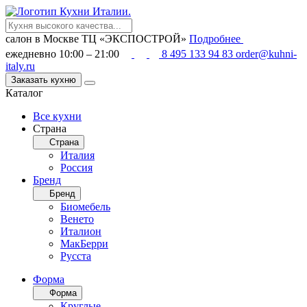
салон в Москве
ТЦ «ЭКСПОСТРОЙ»
Подробнее
ежедневно 10:00 – 21:00
8 495 133 94 83
order@kuhni-
italy.ru
Заказать кухню
Каталог
Все кухни
Страна
Страна
Италия
Россия
Бренд
Бренд
Биомебель
Венето
Италион
МакБерри
Русста
Форма
Форма
Круглые