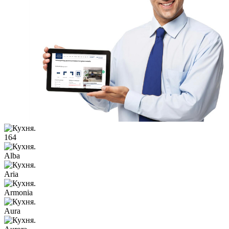
164
Alba
Aria
Armonia
Aura