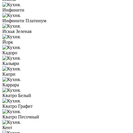
Инфинити
Инфинити Платинум
Искья Зеленая
Йорк
Кадоро
Кальяри
Капри
Каррара
Кватро Белый
Кватро Графит
Кватро Песочный
Кент