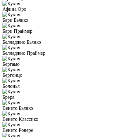
Афина Оро
Бари Бьянко
Бари Праймер
Белладжио Бьянко
Белладжио Праймер
Бергамо
Бергонцо
Болонья
Брэра
Венето Бьянко
Венето Классико
Венето Ровере