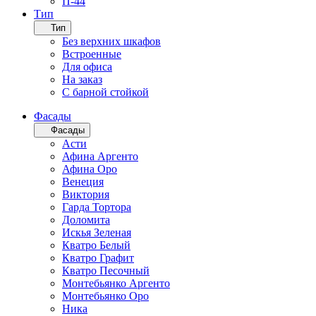
П-44
Тип
Тип
Без верхних шкафов
Встроенные
Для офиса
На заказ
С барной стойкой
Фасады
Фасады
Асти
Афина Аргенто
Афина Оро
Венеция
Виктория
Гарда Тортора
Доломита
Искья Зеленая
Кватро Белый
Кватро Графит
Кватро Песочный
Монтебьянко Аргенто
Монтебьянко Оро
Ника