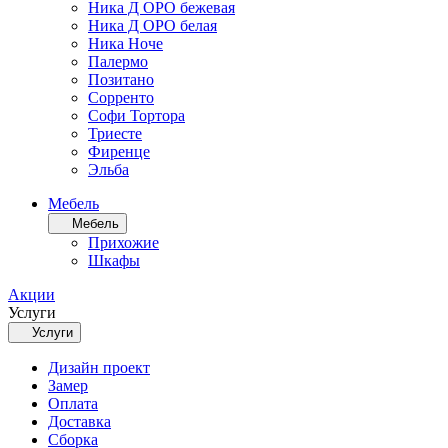
Ника Д ОРО бежевая
Ника Д ОРО белая
Ника Ноче
Палермо
Позитано
Сорренто
Софи Тортора
Триесте
Фиренце
Эльба
Мебель
Мебель
Прихожие
Шкафы
Акции
Услуги
Услуги
Дизайн проект
Замер
Оплата
Доставка
Сборка