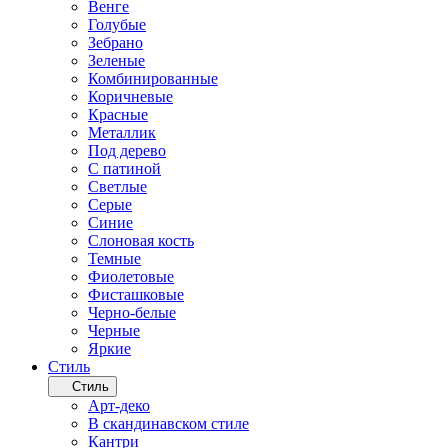
Венге
Голубые
Зебрано
Зеленые
Комбинированные
Коричневые
Красные
Металлик
Под дерево
С патиной
Светлые
Серые
Синие
Слоновая кость
Темные
Фиолетовые
Фисташковые
Черно-белые
Черные
Яркие
Стиль
Стиль
Арт-деко
В скандинавском стиле
Кантри