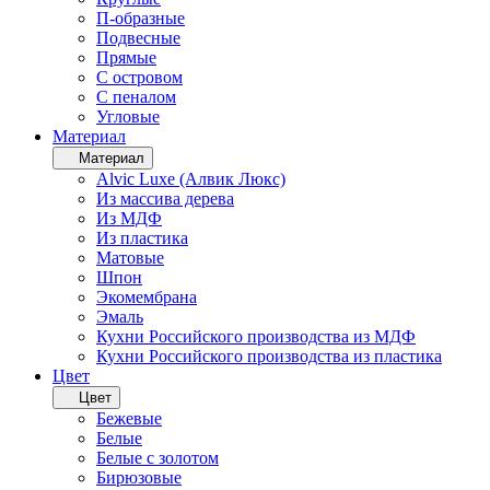
П-образные
Подвесные
Прямые
С островом
С пеналом
Угловые
Материал
Материал
Alvic Luxe (Алвик Люкс)
Из массива дерева
Из МДФ
Из пластика
Матовые
Шпон
Экомембрана
Эмаль
Кухни Российского производства из МДФ
Кухни Российского производства из пластика
Цвет
Цвет
Бежевые
Белые
Белые с золотом
Бирюзовые