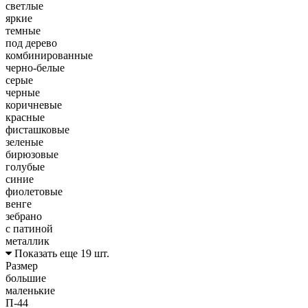
светлые
яркие
темные
под дерево
комбинированные
черно-белые
серые
черные
коричневые
красные
фисташковые
зеленые
бирюзовые
голубые
синие
фиолетовые
венге
зебрано
с патиной
металлик
Показать еще 19 шт.
Размер
большие
маленькие
П-44