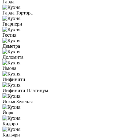
Гарда
Гарда Тортора
Гварнери
Гестия
Деметра
Доломита
Имола
Инфинити
Инфинити Платинум
Искья Зеленая
Йорк
Кадоро
Кальяри