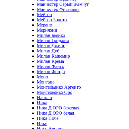
Манчестер Серый Жемчуг
Манчестер Фисташка
Мейзон
Мейзон Золото
Мерано
Мерилэнд
Милан Бьянко
Милан Гриджио
Милан Джинс
Милан Дуб
Милан Кашемир
Милан Крема
Милан Фанго
Милан Фондо
Моно
Монтана
Монтебьянко Аргенто
Монтебьянко Оро
Наполи
Ника
Ника Д ОРО бежевая
Ника Д ОРО белая
Ника Ноче
Нике
Нике Аворио