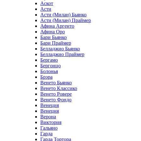
Аскот
Асти
Асти (Милан) Бьянко
Асти (Милан) Праймер
Афина Аргенто
Афина Оро
Бари Бьянко
Бари Праймер
Белладжио Бьянко
Белладжио Праймер
Бергамо
Бергонцо
Болонья
Брэра
Венето Бьянко
Венето Классико
Венето Ровере
Венето Фондо
Венеция
Венеция
Верона
Виктория
Гальяно
Гарда
Гарда Тортора