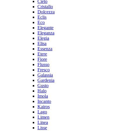
Cielo
Cristallo
Dolcezza
Eclis
Eco
Elegante
Eleganza
Elegia
Elisa
Essenza
Etere
Fiore
Flusso
Fresco
Galassia
Gardenia
Gusto
Halo
Imola
Incanto
Kairos
Lago
Limen
Linea
Lisse