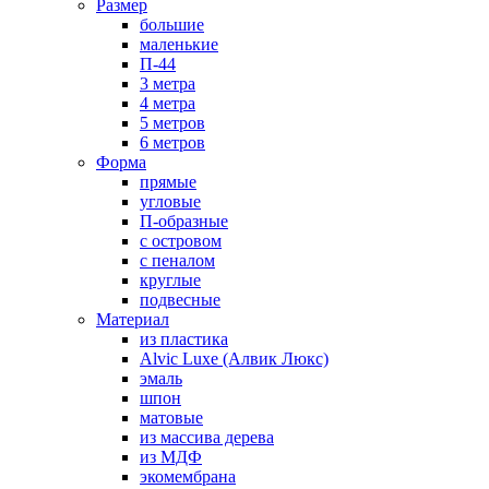
Размер
большие
маленькие
П-44
3 метра
4 метра
5 метров
6 метров
Форма
прямые
угловые
П-образные
с островом
с пеналом
круглые
подвесные
Материал
из пластика
Alvic Luxe (Алвик Люкс)
эмаль
шпон
матовые
из массива дерева
из МДФ
экомембрана