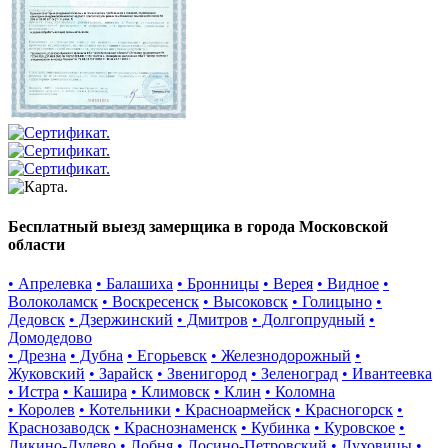
Бесплатный выезд замерщика в города Московской
области
• Апрелевка
• Балашиха
• Бронницы
• Верея
• Видное
•
Волоколамск
• Воскресенск
• Высоковск
• Голицыно
•
Дедовск
• Дзержинский
• Дмитров
• Долгопрудный
•
Домодедово
• Дрезна
• Дубна
• Егорьевск
• Железнодорожный
•
Жуковский
• Зарайск
• Звенигород
• Зеленоград
• Ивантеевка
• Истра
• Кашира
• Климовск
• Клин
• Коломна
• Королев
• Котельники
• Красноармейск
• Красногорск
•
Краснозаводск
• Краснознаменск
• Кубинка
• Куровское
•
Ликино-Дулево
• Лобня
• Лосино-Петровский
• Луховицы
•