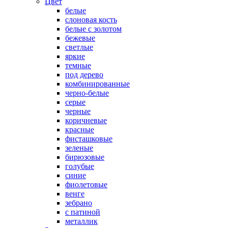
Цвет
белые
слоновая кость
белые с золотом
бежевые
светлые
яркие
темные
под дерево
комбинированные
черно-белые
серые
черные
коричневые
красные
фисташковые
зеленые
бирюзовые
голубые
синие
фиолетовые
венге
зебрано
с патиной
металлик