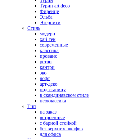
Турин
Турин art deco
Фиренце
Эльба
Этернити
Стиль
модерн
хай-тек
современные
классика
прованс
ретро
кантри
эко
лофт
арт-деко
под старину
в скандинавском стиле
неоклассика
Тип
на заказ
встроенные
с барной стойкой
без верхних шкафов
для офиса