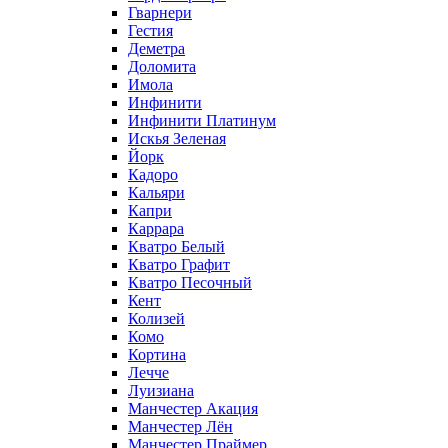
Гварнери
Гестия
Деметра
Доломита
Имола
Инфинити
Инфинити Платинум
Искья Зеленая
Йорк
Кадоро
Кальяри
Капри
Каррара
Кватро Белый
Кватро Графит
Кватро Песочный
Кент
Колизей
Комо
Кортина
Лечче
Луизиана
Манчестер Акация
Манчестер Лён
Манчестер Праймер