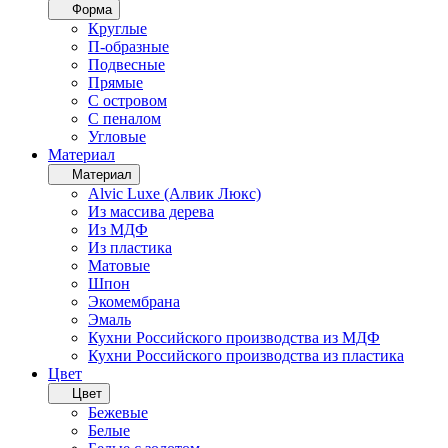
Форма
Круглые
П-образные
Подвесные
Прямые
С островом
С пеналом
Угловые
Материал
Материал
Alvic Luxe (Алвик Люкс)
Из массива дерева
Из МДФ
Из пластика
Матовые
Шпон
Экомембрана
Эмаль
Кухни Российского производства из МДФ
Кухни Российского производства из пластика
Цвет
Цвет
Бежевые
Белые