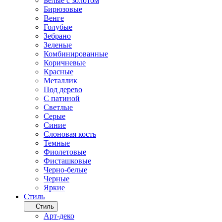
Белые с золотом
Бирюзовые
Венге
Голубые
Зебрано
Зеленые
Комбинированные
Коричневые
Красные
Металлик
Под дерево
С патиной
Светлые
Серые
Синие
Слоновая кость
Темные
Фиолетовые
Фисташковые
Черно-белые
Черные
Яркие
Стиль
Стиль
Арт-деко