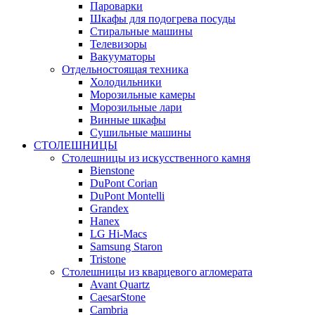
Пароварки
Шкафы для подогрева посуды
Стиральные машины
Телевизоры
Вакууматоры
Отдельностоящая техника
Холодильники
Морозильные камеры
Морозильные лари
Винные шкафы
Сушильные машины
СТОЛЕШНИЦЫ
Столешницы из искусственного камня
Bienstone
DuPont Corian
DuPont Montelli
Grandex
Hanex
LG Hi-Macs
Samsung Staron
Tristone
Столешницы из кварцевого агломерата
Avant Quartz
CaesarStone
Cambria