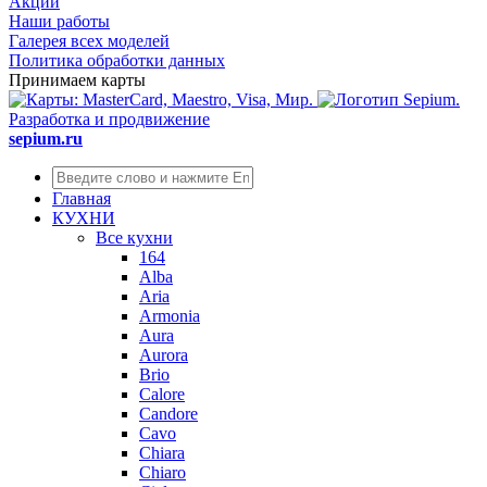
Акции
Наши работы
Галерея всех моделей
Политика обработки данных
Принимаем карты
Разработка и продвижение
sepium.ru
Главная
КУХНИ
Все кухни
164
Alba
Aria
Armonia
Aura
Aurora
Brio
Calore
Candore
Cavo
Chiara
Chiaro