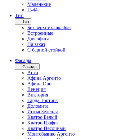
Маленькие
П-44
Тип
Тип
Без верхних шкафов
Встроенные
Для офиса
На заказ
С барной стойкой
Фасады
Фасады
Асти
Афина Аргенто
Афина Оро
Венеция
Виктория
Гарда Тортора
Доломита
Искья Зеленая
Кватро Белый
Кватро Графит
Кватро Песочный
Монтебьянко Аргенто