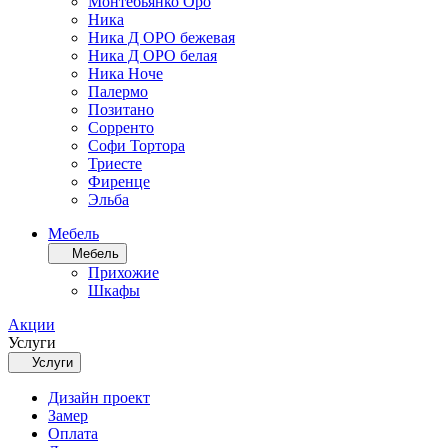
Монтебьянко Оро
Ника
Ника Д ОРО бежевая
Ника Д ОРО белая
Ника Ноче
Палермо
Позитано
Сорренто
Софи Тортора
Триесте
Фиренце
Эльба
Мебель
Мебель
Прихожие
Шкафы
Акции
Услуги
Услуги
Дизайн проект
Замер
Оплата