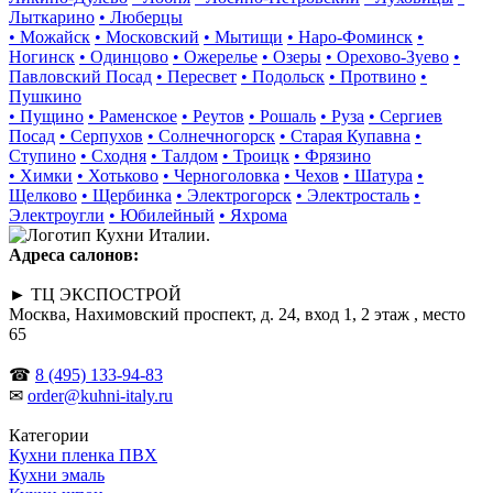
Лыткарино
• Люберцы
• Можайск
• Московский
• Мытищи
• Наро-Фоминск
•
Ногинск
• Одинцово
• Ожерелье
• Озеры
• Орехово-Зуево
•
Павловский Посад
• Пересвет
• Подольск
• Протвино
•
Пушкино
• Пущино
• Раменское
• Реутов
• Рошаль
• Руза
• Сергиев
Посад
• Серпухов
• Солнечногорск
• Старая Купавна
•
Ступино
• Сходня
• Талдом
• Троицк
• Фрязино
• Химки
• Хотьково
• Черноголовка
• Чехов
• Шатура
•
Щелково
• Щербинка
• Электрогорск
• Электросталь
•
Электроугли
• Юбилейный
• Яхрома
Адреса салонов:
► ТЦ ЭКСПОСТРОЙ
Москва, Нахимовский проспект, д. 24, вход 1, 2 этаж , место
65
☎
8 (495) 133-94-83
✉
order@kuhni-italy.ru
Категории
Кухни пленка ПВХ
Кухни эмаль