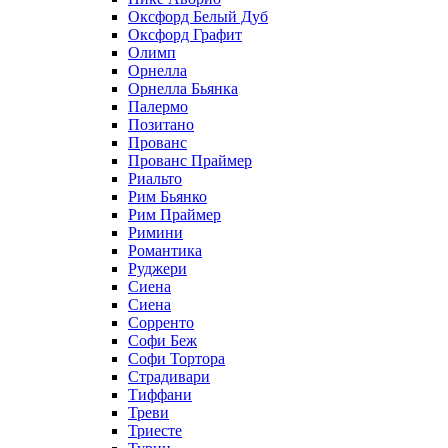
Оксфорд Белый Дуб
Оксфорд Графит
Олимп
Орнелла
Орнелла Бьянка
Палермо
Позитано
Прованс
Прованс Праймер
Риальто
Рим Бьянко
Рим Праймер
Римини
Романтика
Руджери
Сиена
Сиена
Сорренто
Софи Беж
Софи Тортора
Страдивари
Тиффани
Треви
Триесте