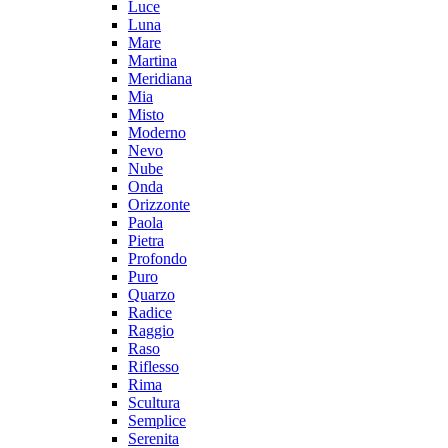
Luce
Luna
Mare
Martina
Meridiana
Mia
Misto
Moderno
Nevo
Nube
Onda
Orizzonte
Paola
Pietra
Profondo
Puro
Quarzo
Radice
Raggio
Raso
Riflesso
Rima
Scultura
Semplice
Serenita