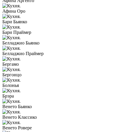
Афина Аргенто
Афина Оро
Бари Бьянко
Бари Праймер
Белладжио Бьянко
Белладжио Праймер
Бергамо
Бергонцо
Болонья
Брэра
Венето Бьянко
Венето Классико
Венето Ровере