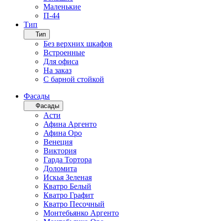
Маленькие
П-44
Тип
Тип
Без верхних шкафов
Встроенные
Для офиса
На заказ
С барной стойкой
Фасады
Фасады
Асти
Афина Аргенто
Афина Оро
Венеция
Виктория
Гарда Тортора
Доломита
Искья Зеленая
Кватро Белый
Кватро Графит
Кватро Песочный
Монтебьянко Аргенто