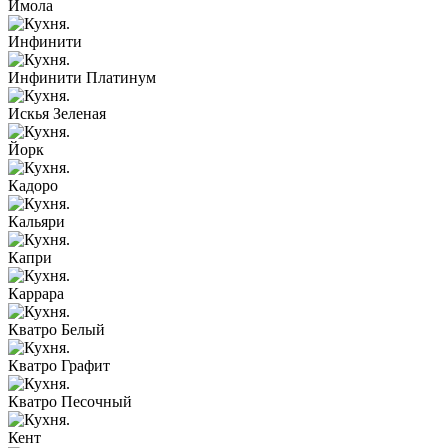
Имола
Инфинити
Инфинити Платинум
Искья Зеленая
Йорк
Кадоро
Кальяри
Капри
Каррара
Кватро Белый
Кватро Графит
Кватро Песочный
Кент