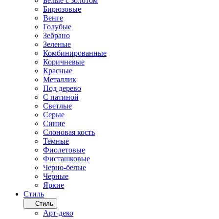
Белые с золотом
Бирюзовые
Венге
Голубые
Зебрано
Зеленые
Комбинированные
Коричневые
Красные
Металлик
Под дерево
С патиной
Светлые
Серые
Синие
Слоновая кость
Темные
Фиолетовые
Фисташковые
Черно-белые
Черные
Яркие
Стиль
Стиль
Арт-деко