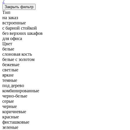
7
Закрыть фильтр
Тип
на заказ
встроенные
с барной стойкой
без верхних шкафов
для офиса
Цвет
белые
слоновая кость
белые с золотом
бежевые
светлые
яркие
темные
под дерево
комбинированные
черно-белые
серые
черные
коричневые
красные
фисташковые
зеленые