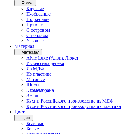
Форма
Круглые
П-образные
Подвесные
Прямые
С островом
С пеналом
Угловые
Материал
Материал
Alvic Luxe (Алвик Люкс)
Из массива дерева
Из МДФ
Из пластика
Матовые
Шпон
Экомембрана
Эмаль
Кухни Российского производства из МДФ
Кухни Российского производства из пластика
Цвет
Цвет
Бежевые
Белые