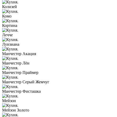
Колизей
Комо
Кортина
Лечче
Луизиана
Манчестер Акация
Манчестер Лён
Манчестер Праймер
Манчестер Серый Жемчуг
Манчестер Фисташка
Мейзон
Мейзон Золото