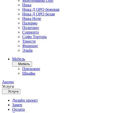
Монтебьянко Оро
Ника
Ника Д ОРО бежевая
Ника Д ОРО белая
Ника Ноче
Палермо
Позитано
Сорренто
Софи Тортора
Триесте
Фиренце
Эльба
Мебель
Мебель
Прихожие
Шкафы
Акции
Услуги
Услуги
Дизайн проект
Замер
Оплата