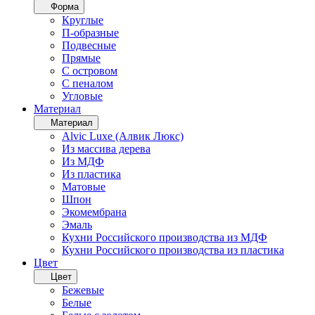
Форма
Круглые
П-образные
Подвесные
Прямые
С островом
С пеналом
Угловые
Материал
Материал
Alvic Luxe (Алвик Люкс)
Из массива дерева
Из МДФ
Из пластика
Матовые
Шпон
Экомембрана
Эмаль
Кухни Российского производства из МДФ
Кухни Российского производства из пластика
Цвет
Цвет
Бежевые
Белые