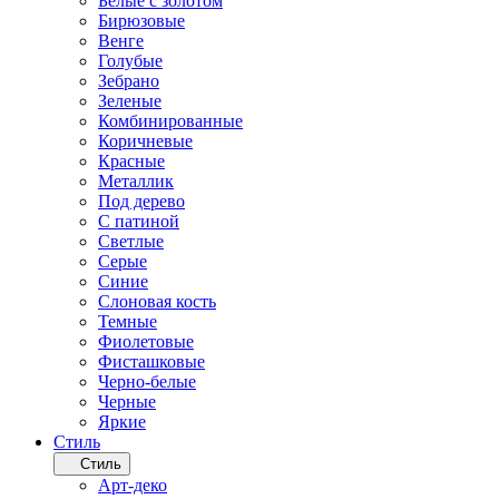
Белые с золотом
Бирюзовые
Венге
Голубые
Зебрано
Зеленые
Комбинированные
Коричневые
Красные
Металлик
Под дерево
С патиной
Светлые
Серые
Синие
Слоновая кость
Темные
Фиолетовые
Фисташковые
Черно-белые
Черные
Яркие
Стиль
Стиль
Арт-деко