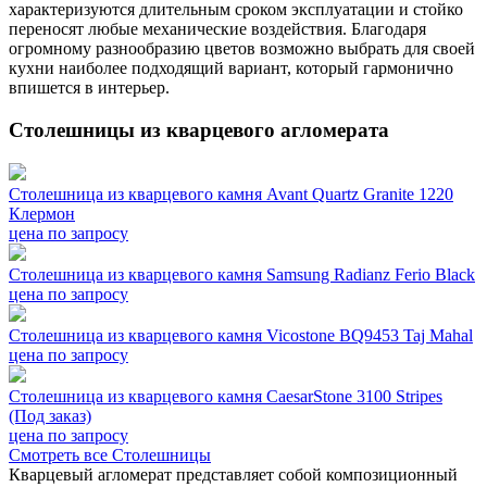
характеризуются длительным сроком эксплуатации и стойко
переносят любые механические воздействия. Благодаря
огромному разнообразию цветов возможно выбрать для своей
кухни наиболее подходящий вариант, который гармонично
впишется в интерьер.
Столешницы из кварцевого агломерата
Столешница из кварцевого камня Avant Quartz Granite 1220
Клермон
цена по запросу
Столешница из кварцевого камня Samsung Radianz Ferio Black
цена по запросу
Столешница из кварцевого камня Vicostone BQ9453 Taj Mahal
цена по запросу
Столешница из кварцевого камня CaesarStone 3100 Stripes
(Под заказ)
цена по запросу
Смотреть все Столешницы
Кварцевый агломерат представляет собой композиционный