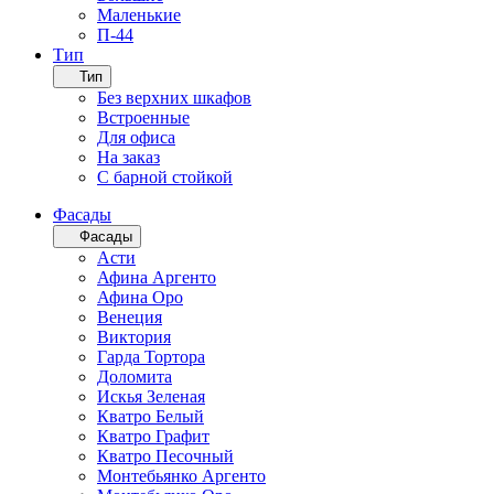
Маленькие
П-44
Тип
Тип
Без верхних шкафов
Встроенные
Для офиса
На заказ
С барной стойкой
Фасады
Фасады
Асти
Афина Аргенто
Афина Оро
Венеция
Виктория
Гарда Тортора
Доломита
Искья Зеленая
Кватро Белый
Кватро Графит
Кватро Песочный
Монтебьянко Аргенто