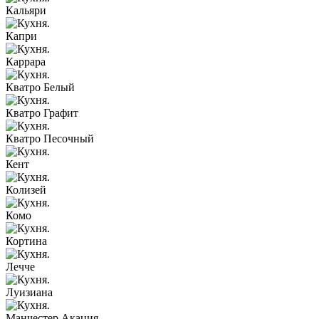
Кальяри
Капри
Каррара
Кватро Белый
Кватро Графит
Кватро Песочный
Кент
Колизей
Комо
Кортина
Лечче
Луизиана
Манчестер Акация