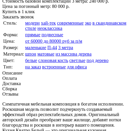
Стоимость базовой комплектации 3 метра:
240 000 р.
Цена за погонный метр:
80 000 р.
Купить в 1 клик
Заказать звонок
Стиль:
модерн
хай-тек
современные
эко
в скандинавском
стиле
неоклассика
Форма:
прямые
подвесные
Цена:
от 60000 до 80000 руб за п/м
Размер:
маленькие
П-44
3 метра
Материал:
шпон
матовые
из массива дерева
Цвет:
белые
слоновая кость
светлые
под дерево
Тип:
на заказ
встроенные
для офиса
Описание
Оплата
Доставка
Сборка
Отзывы
Симпатичная мебельная композиция в богатом исполнении.
Роскошная модель позволит подчеркнуть создаваемый
эффектный образ респектабельных домов. Оригинальный
авторский дизайн преобразят ваше жилище, добавят нотки
благородства и роскоши в интерьер вашего помещения.
Кухня Кватро Белый — это оригинальная кухонная