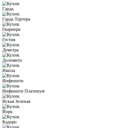
Гарда
Гарда Тортора
Гварнери
Гестия
Деметра
Доломита
Имола
Инфинити
Инфинити Платинум
Искья Зеленая
Йорк
Кадоро