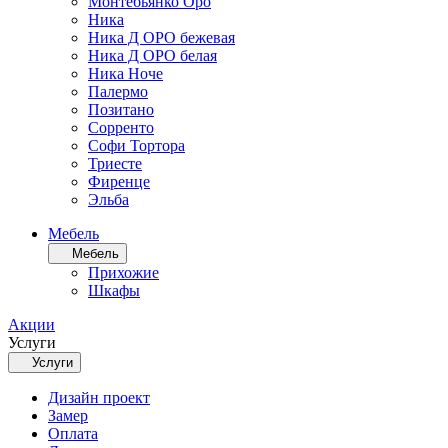
Монтебьянко Оро
Ника
Ника Д ОРО бежевая
Ника Д ОРО белая
Ника Ноче
Палермо
Позитано
Сорренто
Софи Тортора
Триесте
Фиренце
Эльба
Мебель
Мебель
Прихожие
Шкафы
Акции
Услуги
Услуги
Дизайн проект
Замер
Оплата