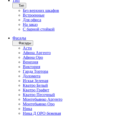
Тип
Тип
Без верхних шкафов
Встроенные
Для офиса
На заказ
С барной стойкой
Фасады
Фасады
Асти
Афина Аргенто
Афина Оро
Венеция
Виктория
Гарда Тортора
Доломита
Искья Зеленая
Кватро Белый
Кватро Графит
Кватро Песочный
Монтебьянко Аргенто
Монтебьянко Оро
Ника
Ника Д ОРО бежевая