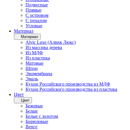
Подвесные
Прямые
С островом
С пеналом
Угловые
Материал
Материал
Alvic Luxe (Алвик Люкс)
Из массива дерева
Из МДФ
Из пластика
Матовые
Шпон
Экомембрана
Эмаль
Кухни Российского производства из МДФ
Кухни Российского производства из пластика
Цвет
Цвет
Бежевые
Белые
Белые с золотом
Бирюзовые
Венге