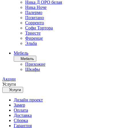
Ника Д ОРО белая
Ника Ноче
Палермо
Позитано
Сорренто
Софи Тортора
Триесте
Фиренце
Эльба
Мебель
Мебель
Прихожие
Шкафы
Акции
Услуги
Услуги
Дизайн проект
Замер
Оплата
Доставка
Сборка
Гарантия