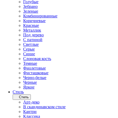
Голубые
Зебрано
Зеленые
Комбинированные
Коричневые
Красные
Металлик
Под дерево
С патиной
Светлые
Серые
Синие
Слоновая кость
Темные
Фиолетовые
Фисташковые
Черно-белые
Черные
Яркие
Стиль
Стиль
Арт-деко
В скандинавском стиле
Кантри
Классика