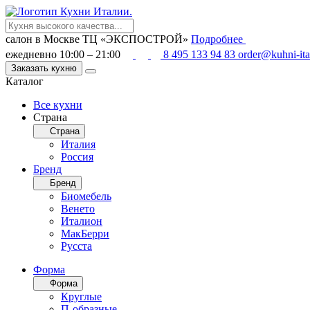
салон в Москве
ТЦ «ЭКСПОСТРОЙ»
Подробнее
ежедневно 10:00 – 21:00
8 495 133 94 83
order@kuhni-ita
Заказать кухню
Каталог
Все кухни
Страна
Страна
Италия
Россия
Бренд
Бренд
Биомебель
Венето
Италион
МакБерри
Русста
Форма
Форма
Круглые
П-образные