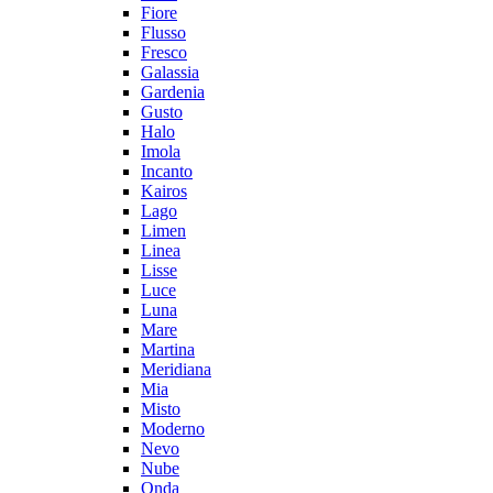
Fiore
Flusso
Fresco
Galassia
Gardenia
Gusto
Halo
Imola
Incanto
Kairos
Lago
Limen
Linea
Lisse
Luce
Luna
Mare
Martina
Meridiana
Mia
Misto
Moderno
Nevo
Nube
Onda