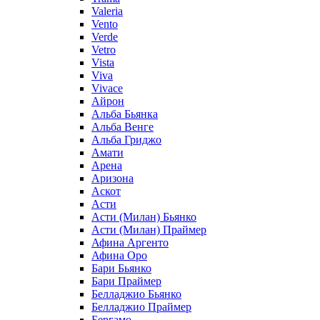
Valeria
Vento
Verde
Vetro
Vista
Viva
Vivace
Айрон
Альба Бьянка
Альба Венге
Альба Гриджо
Амати
Арена
Аризона
Аскот
Асти
Асти (Милан) Бьянко
Асти (Милан) Праймер
Афина Аргенто
Афина Оро
Бари Бьянко
Бари Праймер
Белладжио Бьянко
Белладжио Праймер
Бергамо