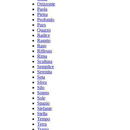
Orizzonte
Paola
Pietra
Profondo
Puro
Quarzo
Radice
Raggio
Raso
Riflesso
Rima
Scultura
Semplice
Serenita
Seta
Sfera
Silo
Sogno
Sole
Spazio
Stefanie
Stella
Tempo
Terra
Trama