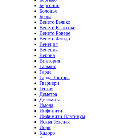
Бергонцо
Болонья
Брэра
Венето Бьянко
Венето Классико
Венето Ровере
Венето Фондо
Венеция
Венеция
Верона
Виктория
Гальяно
Гарда
Гарда Тортора
Гварнери
Гестия
Деметра
Доломита
Имола
Инфинити
Инфинити Платинум
Искья Зеленая
Йорк
Кадоро