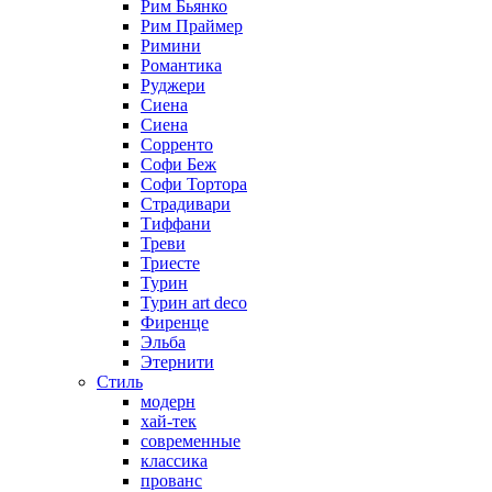
Рим Бьянко
Рим Праймер
Римини
Романтика
Руджери
Сиена
Сиена
Сорренто
Софи Беж
Софи Тортора
Страдивари
Тиффани
Треви
Триесте
Турин
Турин art deco
Фиренце
Эльба
Этернити
Стиль
модерн
хай-тек
современные
классика
прованс