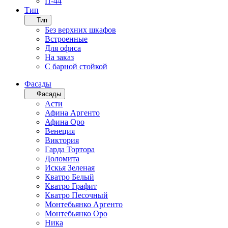
П-44
Тип
Тип
Без верхних шкафов
Встроенные
Для офиса
На заказ
С барной стойкой
Фасады
Фасады
Асти
Афина Аргенто
Афина Оро
Венеция
Виктория
Гарда Тортора
Доломита
Искья Зеленая
Кватро Белый
Кватро Графит
Кватро Песочный
Монтебьянко Аргенто
Монтебьянко Оро
Ника