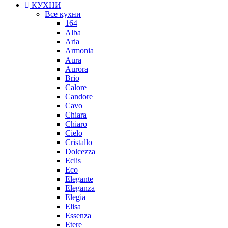
КУХНИ
Все кухни
164
Alba
Aria
Armonia
Aura
Aurora
Brio
Calore
Candore
Cavo
Chiara
Chiaro
Cielo
Cristallo
Dolcezza
Eclis
Eco
Elegante
Eleganza
Elegia
Elisa
Essenza
Etere