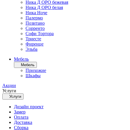
Ника Д ОРО бежевая
Ника Д ОРО белая
Ника Ноче
Палермо
Позитано
Сорренто
Софи Тортора
Триесте
Фиренце
Эльба
Мебель
Мебель
Прихожие
Шкафы
Акции
Услуги
Услуги
Дизайн проект
Замер
Оплата
Доставка
Сборка