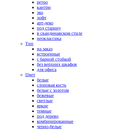
ретро
кантри
эко
лофт
арт-деко
под старину
в скандинавском стиле
неоклассика
Тип
на заказ
встроенные
с барной стойкой
без верхних шкафов
для офиса
Цвет
белые
слоновая кость
белые с золотом
бежевые
светлые
яркие
темные
под дерево
комбинированные
черно-белые