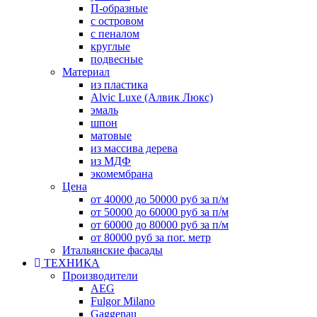
П-образные
с островом
с пеналом
круглые
подвесные
Материал
из пластика
Alvic Luxe (Алвик Люкс)
эмаль
шпон
матовые
из массива дерева
из МДФ
экомембрана
Цена
от 40000 до 50000 руб за п/м
от 50000 до 60000 руб за п/м
от 60000 до 80000 руб за п/м
от 80000 руб за пог. метр
Итальянские фасады
ТЕХНИКА
Производители
AEG
Fulgor Milano
Gaggenau