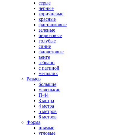
серые
черные
коричневые
красные
фисташковые
зеленые
бирюзовые
голубые
синие
фиолетовые
венге
зебрано
с патиной
металлик
Размер
большие
маленькие
П-44
3 метра
4 метра
5 метров
6 метров
Форма
прямые
угловые