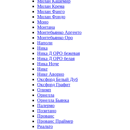
Милан Кашемир
Милан Крема
Милан Фанго
Милан Фондо
Моно
Монтана
Монтебьянко Аргенто
Монтебьянко Оро
Наполи
Ника
Ника Д ОРО бежевая
Ника Д ОРО белая
Ника Ноче
Нике
Нике Аворио
Оксфорд Белый Дуб
Оксфорд Графит
Олимп
Орнелла
Орнелла Бьянка
Палермо
Позитано
Прованс
Прованс Праймер
Риальто