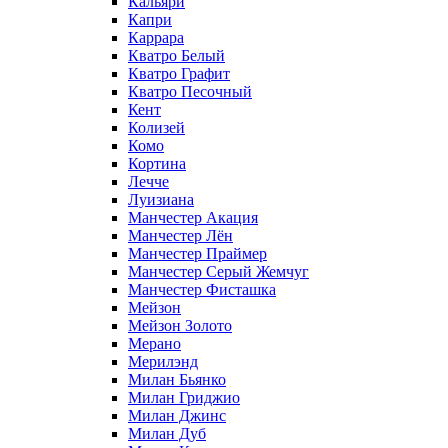
Кальяри
Капри
Каррара
Кватро Белый
Кватро Графит
Кватро Песочный
Кент
Колизей
Комо
Кортина
Лечче
Луизиана
Манчестер Акация
Манчестер Лён
Манчестер Праймер
Манчестер Серый Жемчуг
Манчестер Фисташка
Мейзон
Мейзон Золото
Мерано
Мерилэнд
Милан Бьянко
Милан Гриджио
Милан Джинс
Милан Дуб