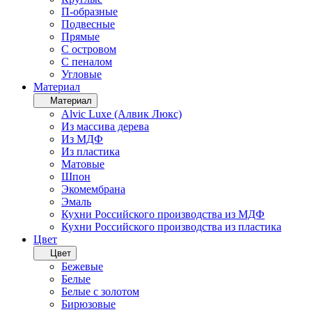
П-образные
Подвесные
Прямые
С островом
С пеналом
Угловые
Материал
Материал
Alvic Luxe (Алвик Люкс)
Из массива дерева
Из МДФ
Из пластика
Матовые
Шпон
Экомембрана
Эмаль
Кухни Российского производства из МДФ
Кухни Российского производства из пластика
Цвет
Цвет
Бежевые
Белые
Белые с золотом
Бирюзовые