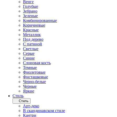
Венге
Голубые
Зебрано
Зеленые
Комбинированные
Коричневые
Красные
Металлик
Под дерево
С патиной
Светлые
Серые
Синие
Слоновая кость
Темные
Фиолетовые
Фисташковые
Черно-белые
Черные
Яркие
Стиль
Стиль
Арт-деко
В скандинавском стиле
Кантри