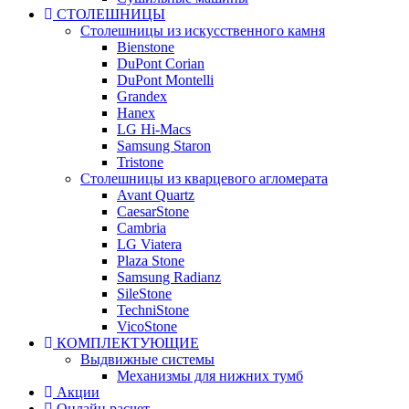
СТОЛЕШНИЦЫ
Столешницы из искусственного камня
Bienstone
DuPont Corian
DuPont Montelli
Grandex
Hanex
LG Hi-Macs
Samsung Staron
Tristone
Столешницы из кварцевого агломерата
Avant Quartz
CaesarStone
Cambria
LG Viatera
Plaza Stone
Samsung Radianz
SileStone
TechniStone
VicoStone
КОМПЛЕКТУЮЩИЕ
Выдвижные системы
Механизмы для нижних тумб
Акции
Онлайн расчет