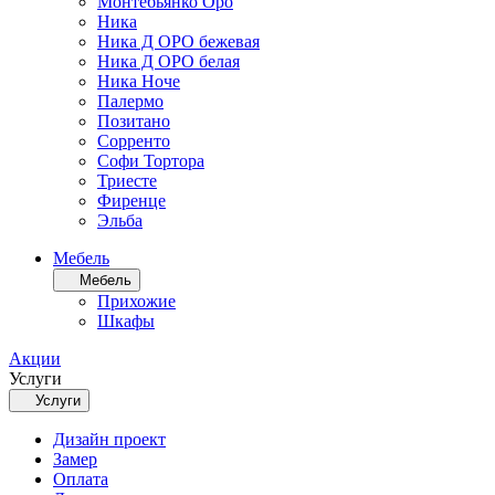
Монтебьянко Оро
Ника
Ника Д ОРО бежевая
Ника Д ОРО белая
Ника Ноче
Палермо
Позитано
Сорренто
Софи Тортора
Триесте
Фиренце
Эльба
Мебель
Мебель
Прихожие
Шкафы
Акции
Услуги
Услуги
Дизайн проект
Замер
Оплата