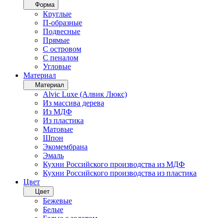
Форма
Круглые
П-образные
Подвесные
Прямые
С островом
С пеналом
Угловые
Материал
Материал
Alvic Luxe (Алвик Люкс)
Из массива дерева
Из МДФ
Из пластика
Матовые
Шпон
Экомембрана
Эмаль
Кухни Российского производства из МДФ
Кухни Российского производства из пластика
Цвет
Цвет
Бежевые
Белые