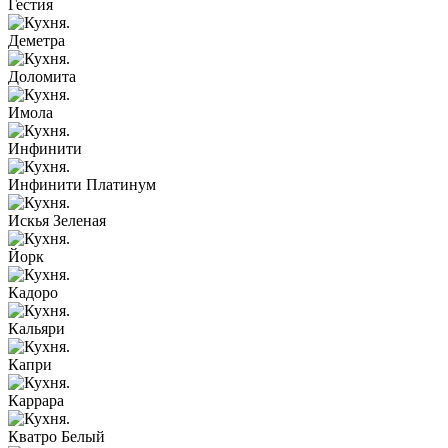
Гестия
Деметра
Доломита
Имола
Инфинити
Инфинити Платинум
Искья Зеленая
Йорк
Кадоро
Кальяри
Капри
Каррара
Кватро Белый