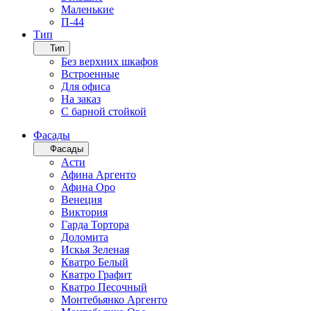
Маленькие
П-44
Тип
Тип
Без верхних шкафов
Встроенные
Для офиса
На заказ
С барной стойкой
Фасады
Фасады
Асти
Афина Аргенто
Афина Оро
Венеция
Виктория
Гарда Тортора
Доломита
Искья Зеленая
Кватро Белый
Кватро Графит
Кватро Песочный
Монтебьянко Аргенто