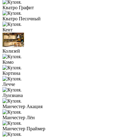
Кватро Графит
Кватро Песочный
Кент
Колизей
Комо
Кортина
Лечче
Луизиана
Манчестер Акация
Манчестер Лён
Манчестер Праймер