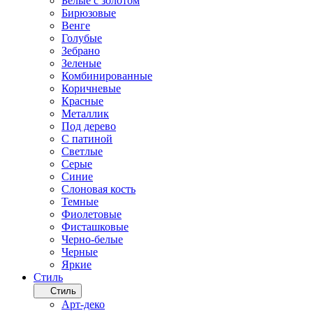
Белые с золотом
Бирюзовые
Венге
Голубые
Зебрано
Зеленые
Комбинированные
Коричневые
Красные
Металлик
Под дерево
С патиной
Светлые
Серые
Синие
Слоновая кость
Темные
Фиолетовые
Фисташковые
Черно-белые
Черные
Яркие
Стиль
Стиль
Арт-деко