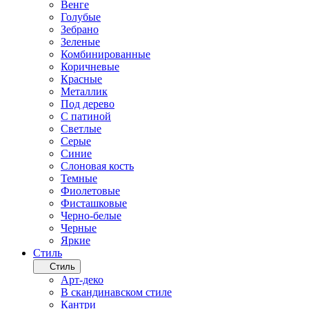
Венге
Голубые
Зебрано
Зеленые
Комбинированные
Коричневые
Красные
Металлик
Под дерево
С патиной
Светлые
Серые
Синие
Слоновая кость
Темные
Фиолетовые
Фисташковые
Черно-белые
Черные
Яркие
Стиль
Стиль
Арт-деко
В скандинавском стиле
Кантри