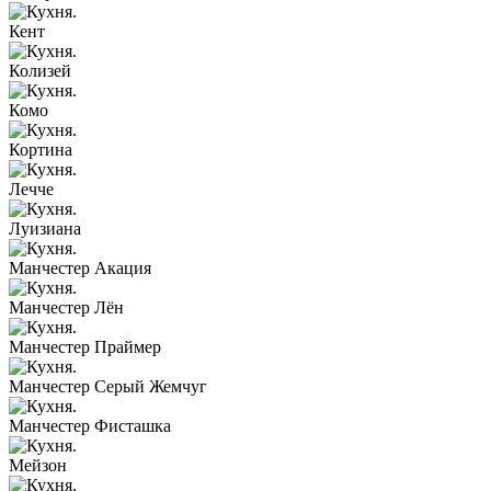
Кент
Колизей
Комо
Кортина
Лечче
Луизиана
Манчестер Акация
Манчестер Лён
Манчестер Праймер
Манчестер Серый Жемчуг
Манчестер Фисташка
Мейзон