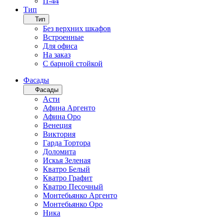
П-44
Тип
Тип
Без верхних шкафов
Встроенные
Для офиса
На заказ
С барной стойкой
Фасады
Фасады
Асти
Афина Аргенто
Афина Оро
Венеция
Виктория
Гарда Тортора
Доломита
Искья Зеленая
Кватро Белый
Кватро Графит
Кватро Песочный
Монтебьянко Аргенто
Монтебьянко Оро
Ника