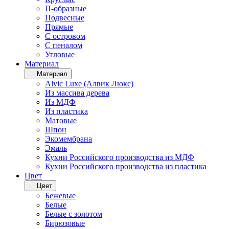
П-образные
Подвесные
Прямые
С островом
С пеналом
Угловые
Материал
Материал
Alvic Luxe (Алвик Люкс)
Из массива дерева
Из МДФ
Из пластика
Матовые
Шпон
Экомембрана
Эмаль
Кухни Российского производства из МДФ
Кухни Российского производства из пластика
Цвет
Цвет
Бежевые
Белые
Белые с золотом
Бирюзовые