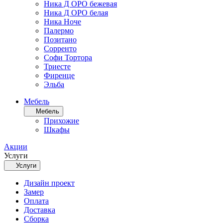
Ника Д ОРО бежевая
Ника Д ОРО белая
Ника Ноче
Палермо
Позитано
Сорренто
Софи Тортора
Триесте
Фиренце
Эльба
Мебель
Мебель
Прихожие
Шкафы
Акции
Услуги
Услуги
Дизайн проект
Замер
Оплата
Доставка
Сборка