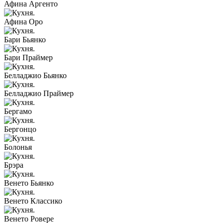
Афина Аргенто
Афина Оро
Бари Бьянко
Бари Праймер
Белладжио Бьянко
Белладжио Праймер
Бергамо
Бергонцо
Болонья
Брэра
Венето Бьянко
Венето Классико
Венето Ровере