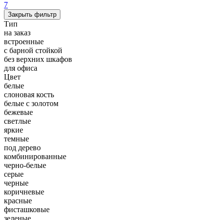
7
Закрыть фильтр
Тип
на заказ
встроенные
с барной стойкой
без верхних шкафов
для офиса
Цвет
белые
слоновая кость
белые с золотом
бежевые
светлые
яркие
темные
под дерево
комбинированные
черно-белые
серые
черные
коричневые
красные
фисташковые
зеленые