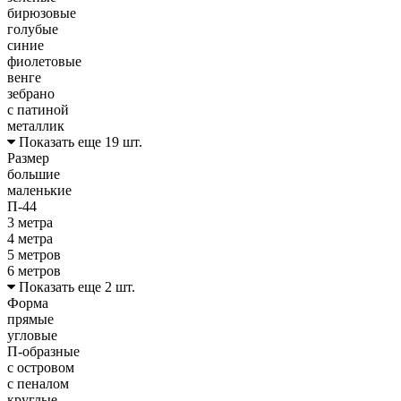
бирюзовые
голубые
синие
фиолетовые
венге
зебрано
с патиной
металлик
Показать еще 19 шт.
Размер
большие
маленькие
П-44
3 метра
4 метра
5 метров
6 метров
Показать еще 2 шт.
Форма
прямые
угловые
П-образные
с островом
с пеналом
круглые