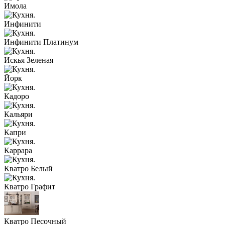
Имола
Инфинити
Инфинити Платинум
Искья Зеленая
Йорк
Кадоро
Кальяри
Капри
Каррара
Кватро Белый
Кватро Графит
Кватро Песочный