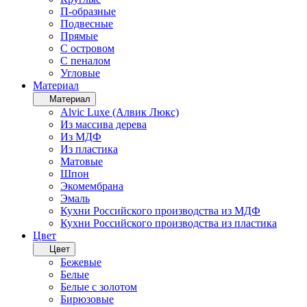
П-образные
Подвесные
Прямые
С островом
С пеналом
Угловые
Материал
Материал
Alvic Luxe (Алвик Люкс)
Из массива дерева
Из МДФ
Из пластика
Матовые
Шпон
Экомембрана
Эмаль
Кухни Российского производства из МДФ
Кухни Российского производства из пластика
Цвет
Цвет
Бежевые
Белые
Белые с золотом
Бирюзовые