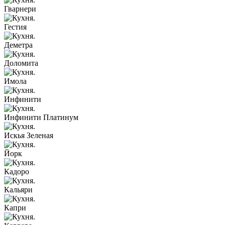
Гварнери
Гестия
Деметра
Доломита
Имола
Инфинити
Инфинити Платинум
Искья Зеленая
Йорк
Кадоро
Кальяри
Капри