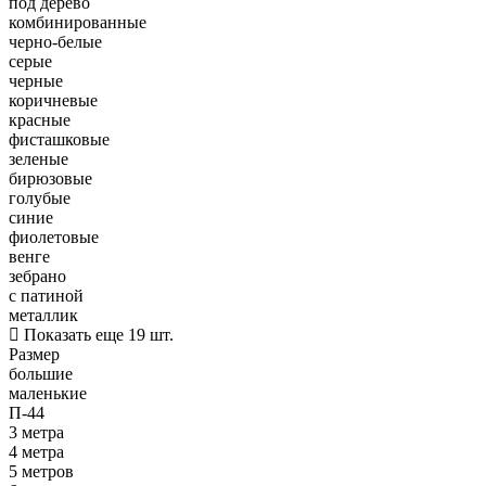
под дерево
комбинированные
черно-белые
серые
черные
коричневые
красные
фисташковые
зеленые
бирюзовые
голубые
синие
фиолетовые
венге
зебрано
с патиной
металлик
Показать еще 19 шт.
Размер
большие
маленькие
П-44
3 метра
4 метра
5 метров