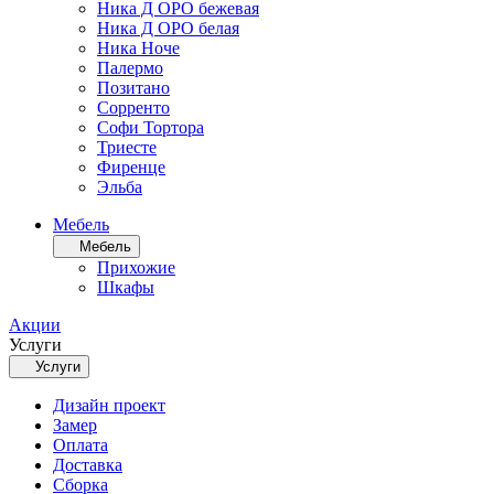
Ника Д ОРО бежевая
Ника Д ОРО белая
Ника Ноче
Палермо
Позитано
Сорренто
Софи Тортора
Триесте
Фиренце
Эльба
Мебель
Мебель
Прихожие
Шкафы
Акции
Услуги
Услуги
Дизайн проект
Замер
Оплата
Доставка
Сборка