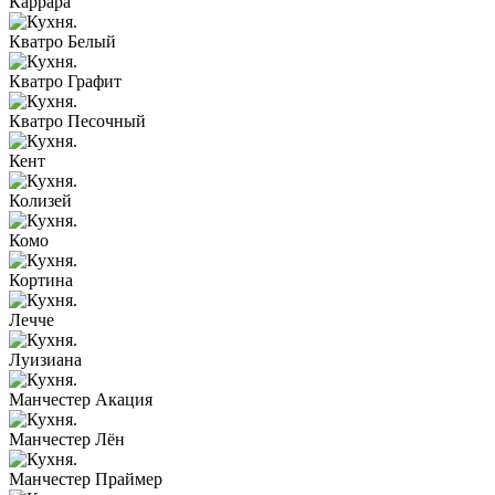
Каррара
Кватро Белый
Кватро Графит
Кватро Песочный
Кент
Колизей
Комо
Кортина
Лечче
Луизиана
Манчестер Акация
Манчестер Лён
Манчестер Праймер