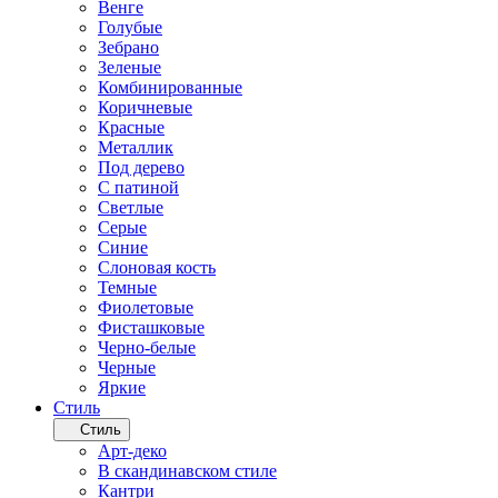
Венге
Голубые
Зебрано
Зеленые
Комбинированные
Коричневые
Красные
Металлик
Под дерево
С патиной
Светлые
Серые
Синие
Слоновая кость
Темные
Фиолетовые
Фисташковые
Черно-белые
Черные
Яркие
Стиль
Стиль
Арт-деко
В скандинавском стиле
Кантри