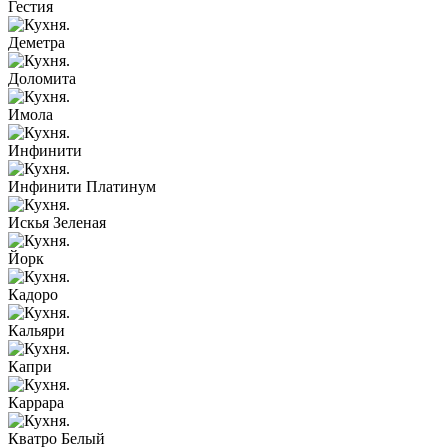
Гестия
Деметра
Доломита
Имола
Инфинити
Инфинити Платинум
Искья Зеленая
Йорк
Кадоро
Кальяри
Капри
Каррара
Кватро Белый