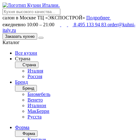
салон в Москве
ТЦ «ЭКСПОСТРОЙ»
Подробнее
ежедневно 10:00 – 21:00
8 495 133 94 83
order@kuhni-
italy.ru
Заказать кухню
Каталог
Все кухни
Страна
Страна
Италия
Россия
Бренд
Бренд
Биомебель
Венето
Италион
МакБерри
Русста
Форма
Форма
Круглые