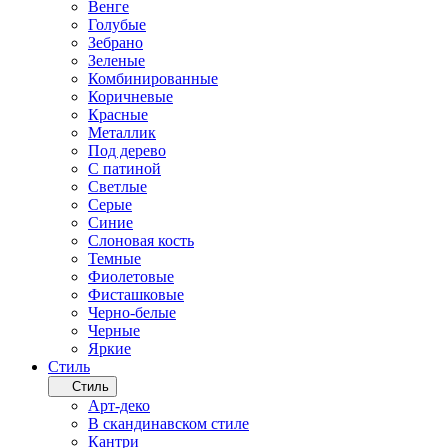
Венге
Голубые
Зебрано
Зеленые
Комбинированные
Коричневые
Красные
Металлик
Под дерево
С патиной
Светлые
Серые
Синие
Слоновая кость
Темные
Фиолетовые
Фисташковые
Черно-белые
Черные
Яркие
Стиль
Стиль
Арт-деко
В скандинавском стиле
Кантри