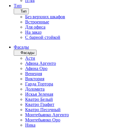
П-44
Тип
Тип
Без верхних шкафов
Встроенные
Для офиса
На заказ
С барной стойкой
Фасады
Фасады
Асти
Афина Аргенто
Афина Оро
Венеция
Виктория
Гарда Тортора
Доломита
Искья Зеленая
Кватро Белый
Кватро Графит
Кватро Песочный
Монтебьянко Аргенто
Монтебьянко Оро
Ника