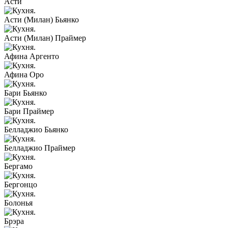
Асти
Асти (Милан) Бьянко
Асти (Милан) Праймер
Афина Аргенто
Афина Оро
Бари Бьянко
Бари Праймер
Белладжио Бьянко
Белладжио Праймер
Бергамо
Бергонцо
Болонья
Брэра