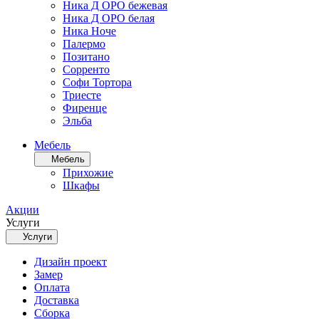
Ника Д ОРО бежевая
Ника Д ОРО белая
Ника Ноче
Палермо
Позитано
Сорренто
Софи Тортора
Триесте
Фиренце
Эльба
Мебель
Мебель
Прихожие
Шкафы
Акции
Услуги
Услуги
Дизайн проект
Замер
Оплата
Доставка
Сборка