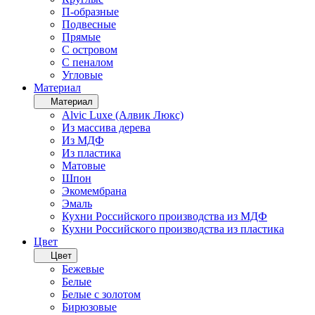
П-образные
Подвесные
Прямые
С островом
С пеналом
Угловые
Материал
Материал
Alvic Luxe (Алвик Люкс)
Из массива дерева
Из МДФ
Из пластика
Матовые
Шпон
Экомембрана
Эмаль
Кухни Российского производства из МДФ
Кухни Российского производства из пластика
Цвет
Цвет
Бежевые
Белые
Белые с золотом
Бирюзовые