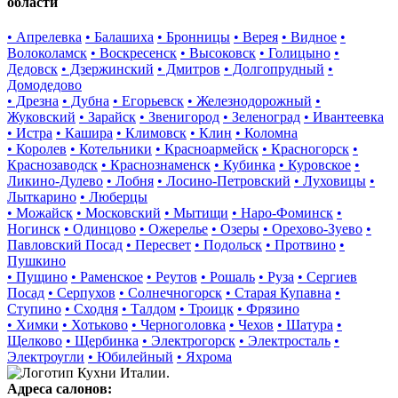
области
• Апрелевка
• Балашиха
• Бронницы
• Верея
• Видное
•
Волоколамск
• Воскресенск
• Высоковск
• Голицыно
•
Дедовск
• Дзержинский
• Дмитров
• Долгопрудный
•
Домодедово
• Дрезна
• Дубна
• Егорьевск
• Железнодорожный
•
Жуковский
• Зарайск
• Звенигород
• Зеленоград
• Ивантеевка
• Истра
• Кашира
• Климовск
• Клин
• Коломна
• Королев
• Котельники
• Красноармейск
• Красногорск
•
Краснозаводск
• Краснознаменск
• Кубинка
• Куровское
•
Ликино-Дулево
• Лобня
• Лосино-Петровский
• Луховицы
•
Лыткарино
• Люберцы
• Можайск
• Московский
• Мытищи
• Наро-Фоминск
•
Ногинск
• Одинцово
• Ожерелье
• Озеры
• Орехово-Зуево
•
Павловский Посад
• Пересвет
• Подольск
• Протвино
•
Пушкино
• Пущино
• Раменское
• Реутов
• Рошаль
• Руза
• Сергиев
Посад
• Серпухов
• Солнечногорск
• Старая Купавна
•
Ступино
• Сходня
• Талдом
• Троицк
• Фрязино
• Химки
• Хотьково
• Черноголовка
• Чехов
• Шатура
•
Щелково
• Щербинка
• Электрогорск
• Электросталь
•
Электроугли
• Юбилейный
• Яхрома
Адреса салонов: