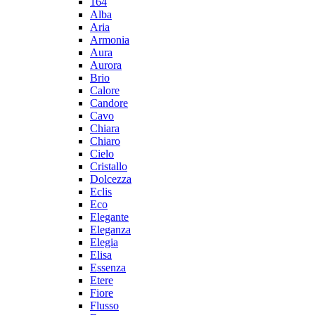
164
Alba
Aria
Armonia
Aura
Aurora
Brio
Calore
Candore
Cavo
Chiara
Chiaro
Cielo
Cristallo
Dolcezza
Eclis
Eco
Elegante
Eleganza
Elegia
Elisa
Essenza
Etere
Fiore
Flusso