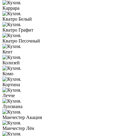
Каррара
Кватро Белый
Кватро Графит
Кватро Песочный
Кент
Колизей
Комо
Кортина
Лечче
Луизиана
Манчестер Акация
Манчестер Лён