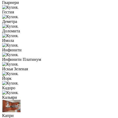
Гварнери
Гестия
Деметра
Доломита
Имола
Инфинити
Инфинити Платинум
Искья Зеленая
Йорк
Кадоро
Кальяри
Капри