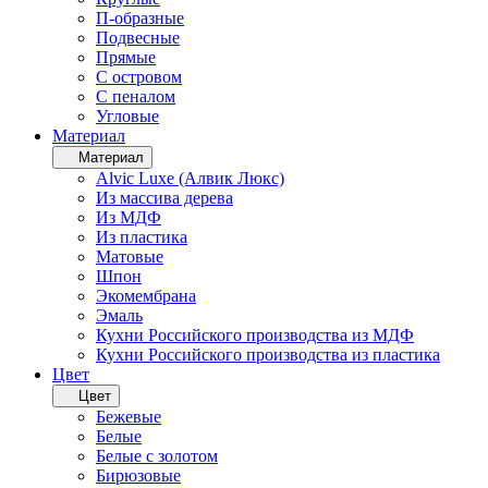
П-образные
Подвесные
Прямые
С островом
С пеналом
Угловые
Материал
Материал
Alvic Luxe (Алвик Люкс)
Из массива дерева
Из МДФ
Из пластика
Матовые
Шпон
Экомембрана
Эмаль
Кухни Российского производства из МДФ
Кухни Российского производства из пластика
Цвет
Цвет
Бежевые
Белые
Белые с золотом
Бирюзовые