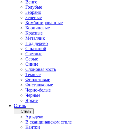
Венге
Голубые
Зебрано
Зеленые
Комбинированные
Коричневые
Красные
Металлик
Под дерево
С патиной
Светлые
Серые
Синие
Слоновая кость
Темные
Фиолетовые
Фисташковые
Черно-белые
Черные
Яркие
Стиль
Стиль
Арт-деко
В скандинавском стиле
Кантри