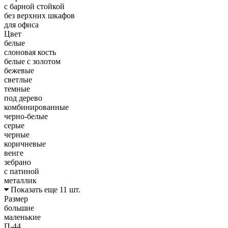
с барной стойкой
без верхних шкафов
для офиса
Цвет
белые
слоновая кость
белые с золотом
бежевые
светлые
темные
под дерево
комбинированные
черно-белые
серые
черные
коричневые
венге
зебрано
с патиной
металлик
Показать еще 11 шт.
Размер
большие
маленькие
П-44