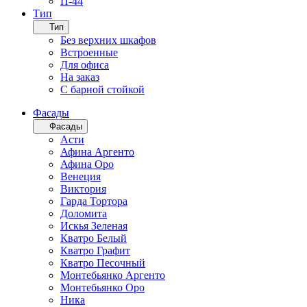
П-44
Тип
Тип
Без верхних шкафов
Встроенные
Для офиса
На заказ
С барной стойкой
Фасады
Фасады
Асти
Афина Аргенто
Афина Оро
Венеция
Виктория
Гарда Тортора
Доломита
Искья Зеленая
Кватро Белый
Кватро Графит
Кватро Песочный
Монтебьянко Аргенто
Монтебьянко Оро
Ника