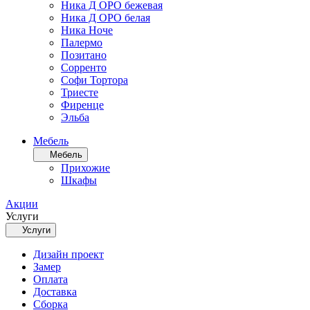
Ника Д ОРО бежевая
Ника Д ОРО белая
Ника Ноче
Палермо
Позитано
Сорренто
Софи Тортора
Триесте
Фиренце
Эльба
Мебель
Мебель
Прихожие
Шкафы
Акции
Услуги
Услуги
Дизайн проект
Замер
Оплата
Доставка
Сборка