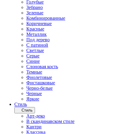
Голубые
Зебрано
Зеленые
Комбинированные
Коричневые
Красные
Металлик
Под дерево
С патиной
Светлые
Серые
Синие
Слоновая кость
Темные
Фиолетовые
Фисташковые
Черно-белые
Черные
Яркие
Стиль
Стиль
Арт-деко
В скандинавском стиле
Кантри
Классика