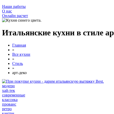
Наши работы
О нас
Онлайн расчет
Итальянские кухни в стиле ар
Главная
»
Все кухни
»
Стиль
»
арт-деко
модерн
хай-тек
современные
классика
прованс
ретро
кантри