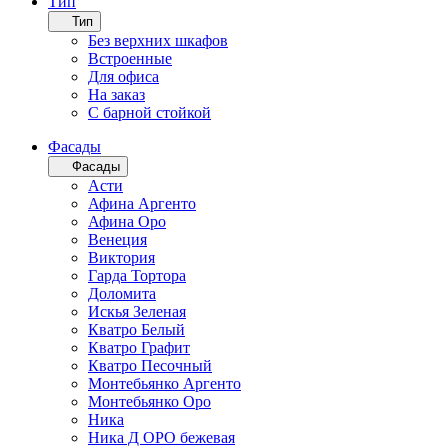
Тип
Тип
Без верхних шкафов
Встроенные
Для офиса
На заказ
С барной стойкой
Фасады
Фасады
Асти
Афина Аргенто
Афина Оро
Венеция
Виктория
Гарда Тортора
Доломита
Искья Зеленая
Кватро Белый
Кватро Графит
Кватро Песочный
Монтебьянко Аргенто
Монтебьянко Оро
Ника
Ника Д ОРО бежевая