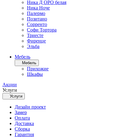
Ника Д ОРО белая
Ника Ноче
Палермо
Позитано
Сорренто
Софи Тортора
Триесте
Фиренце
Эльба
Мебель
Мебель
Прихожие
Шкафы
Акции
Услуги
Услуги
Дизайн проект
Замер
Оплата
Доставка
Сборка
Гарантия