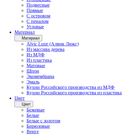
Подвесные
Прямые
С островом
С пеналом
Угловые
Материал
Материал
Alvic Luxe (Алвик Люкс)
Из массива дерева
Из МДФ
Из пластика
Матовые
Шпон
Экомембрана
Эмаль
Кухни Российского производства из МДФ
Кухни Российского производства из пластика
Цвет
Цвет
Бежевые
Белые
Белые с золотом
Бирюзовые
Венге