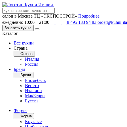
салон в Москве
ТЦ «ЭКСПОСТРОЙ»
Подробнее
ежедневно 10:00 – 21:00
8 495 133 94 83
order@kuhni-ita
Заказать кухню
Каталог
Все кухни
Страна
Страна
Италия
Россия
Бренд
Бренд
Биомебель
Венето
Италион
МакБерри
Русста
Форма
Форма
Круглые
П-образные