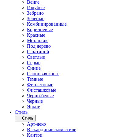
Венге
Голубые
Зебрано
Зеленые
Комбинированные
Коричневые
Красные
Металлик
Под дерево
С патиной
Светлые
Серые
Синие
Слоновая кость
Темные
Фиолетовые
Фисташковые
Черно-белые
Черные
Яркие
Стиль
Стиль
Арт-деко
В скандинавском стиле
Кантри