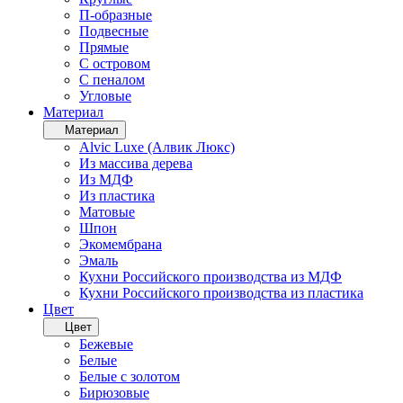
П-образные
Подвесные
Прямые
С островом
С пеналом
Угловые
Материал
Материал
Alvic Luxe (Алвик Люкс)
Из массива дерева
Из МДФ
Из пластика
Матовые
Шпон
Экомембрана
Эмаль
Кухни Российского производства из МДФ
Кухни Российского производства из пластика
Цвет
Цвет
Бежевые
Белые
Белые с золотом
Бирюзовые