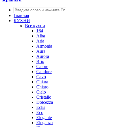
Главная
КУХНИ
Все кухни
164
Alba
Aria
Armonia
Aura
Aurora
Brio
Calore
Candore
Cavo
Chiara
Chiaro
Cielo
Cristallo
Dolcezza
Eclis
Eco
Elegante
Eleganza