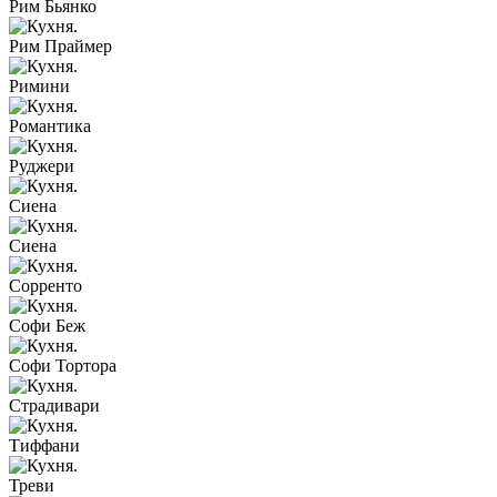
Рим Бьянко
Рим Праймер
Римини
Романтика
Руджери
Сиена
Сиена
Сорренто
Софи Беж
Софи Тортора
Страдивари
Тиффани
Треви