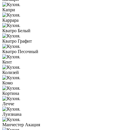
Капри
Каррара
Кватро Белый
Кватро Графит
Кватро Песочный
Кент
Колизей
Комо
Кортина
Лечче
Луизиана
Манчестер Акация