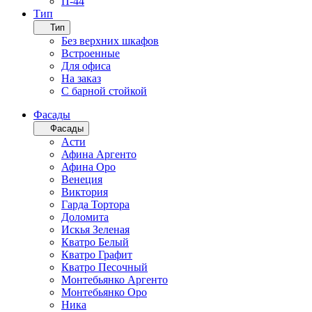
П-44
Тип
Тип
Без верхних шкафов
Встроенные
Для офиса
На заказ
С барной стойкой
Фасады
Фасады
Асти
Афина Аргенто
Афина Оро
Венеция
Виктория
Гарда Тортора
Доломита
Искья Зеленая
Кватро Белый
Кватро Графит
Кватро Песочный
Монтебьянко Аргенто
Монтебьянко Оро
Ника