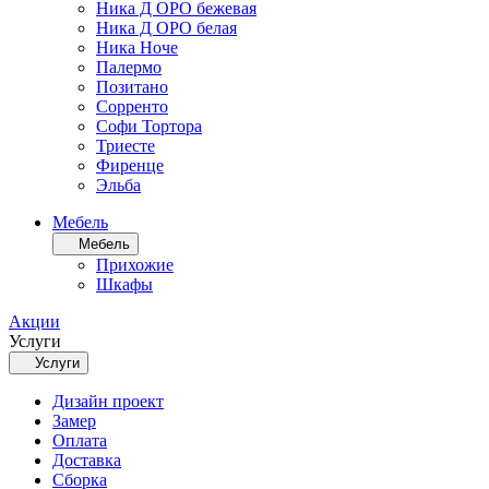
Ника Д ОРО бежевая
Ника Д ОРО белая
Ника Ноче
Палермо
Позитано
Сорренто
Софи Тортора
Триесте
Фиренце
Эльба
Мебель
Мебель
Прихожие
Шкафы
Акции
Услуги
Услуги
Дизайн проект
Замер
Оплата
Доставка
Сборка