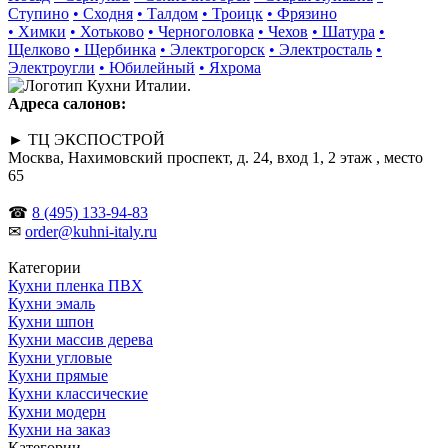
Ступино
• Сходня
• Талдом
• Троицк
• Фрязино
• Химки
• Хотьково
• Черноголовка
• Чехов
• Шатура
•
Щелково
• Щербинка
• Электрогорск
• Электросталь
•
Электроугли
• Юбилейный
• Яхрома
Адреса салонов:
► ТЦ ЭКСПОСТРОЙ
Москва, Нахимовский проспект, д. 24, вход 1, 2 этаж , место
65
☎
8 (495) 133-94-83
✉
order@kuhni-italy.ru
Категории
Кухни пленка ПВХ
Кухни эмаль
Кухни шпон
Кухни массив дерева
Кухни угловые
Кухни прямые
Кухни классические
Кухни модерн
Кухни на заказ
Категории