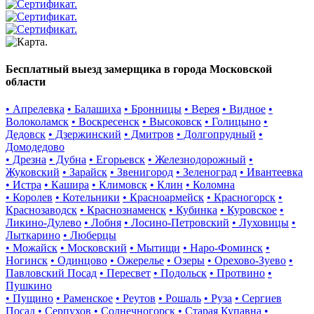
Бесплатный выезд замерщика в города Московской
области
• Апрелевка
• Балашиха
• Бронницы
• Верея
• Видное
•
Волоколамск
• Воскресенск
• Высоковск
• Голицыно
•
Дедовск
• Дзержинский
• Дмитров
• Долгопрудный
•
Домодедово
• Дрезна
• Дубна
• Егорьевск
• Железнодорожный
•
Жуковский
• Зарайск
• Звенигород
• Зеленоград
• Ивантеевка
• Истра
• Кашира
• Климовск
• Клин
• Коломна
• Королев
• Котельники
• Красноармейск
• Красногорск
•
Краснозаводск
• Краснознаменск
• Кубинка
• Куровское
•
Ликино-Дулево
• Лобня
• Лосино-Петровский
• Луховицы
•
Лыткарино
• Люберцы
• Можайск
• Московский
• Мытищи
• Наро-Фоминск
•
Ногинск
• Одинцово
• Ожерелье
• Озеры
• Орехово-Зуево
•
Павловский Посад
• Пересвет
• Подольск
• Протвино
•
Пушкино
• Пущино
• Раменское
• Реутов
• Рошаль
• Руза
• Сергиев
Посад
• Серпухов
• Солнечногорск
• Старая Купавна
•