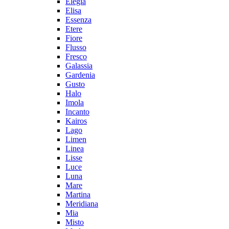
Elegia
Elisa
Essenza
Etere
Fiore
Flusso
Fresco
Galassia
Gardenia
Gusto
Halo
Imola
Incanto
Kairos
Lago
Limen
Linea
Lisse
Luce
Luna
Mare
Martina
Meridiana
Mia
Misto