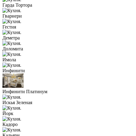
Гарда Тортора
Гварнери
Гестия
Деметра
Доломита
Имола
Инфинити
Инфинити Платинум
Искья Зеленая
Йорк
Кадоро
Кальяри