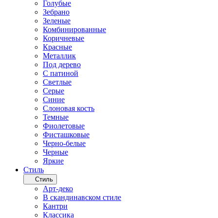
Голубые
Зебрано
Зеленые
Комбинированные
Коричневые
Красные
Металлик
Под дерево
С патиной
Светлые
Серые
Синие
Слоновая кость
Темные
Фиолетовые
Фисташковые
Черно-белые
Черные
Яркие
Стиль
Стиль
Арт-деко
В скандинавском стиле
Кантри
Классика