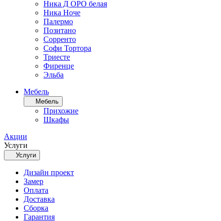
Ника Д ОРО белая
Ника Ноче
Палермо
Позитано
Сорренто
Софи Тортора
Триесте
Фиренце
Эльба
Мебель
Мебель
Прихожие
Шкафы
Акции
Услуги
Услуги
Дизайн проект
Замер
Оплата
Доставка
Сборка
Гарантия