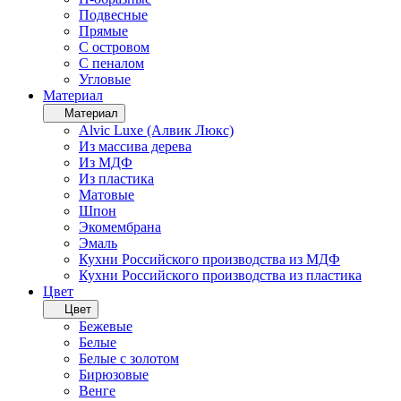
Подвесные
Прямые
С островом
С пеналом
Угловые
Материал
Материал
Alvic Luxe (Алвик Люкс)
Из массива дерева
Из МДФ
Из пластика
Матовые
Шпон
Экомембрана
Эмаль
Кухни Российского производства из МДФ
Кухни Российского производства из пластика
Цвет
Цвет
Бежевые
Белые
Белые с золотом
Бирюзовые
Венге