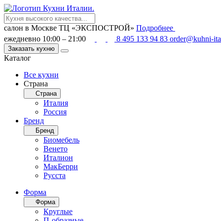
салон в Москве
ТЦ «ЭКСПОСТРОЙ»
Подробнее
ежедневно 10:00 – 21:00
8 495 133 94 83
order@kuhni-ita
Заказать кухню
Каталог
Все кухни
Страна
Страна
Италия
Россия
Бренд
Бренд
Биомебель
Венето
Италион
МакБерри
Русста
Форма
Форма
Круглые
П-образные