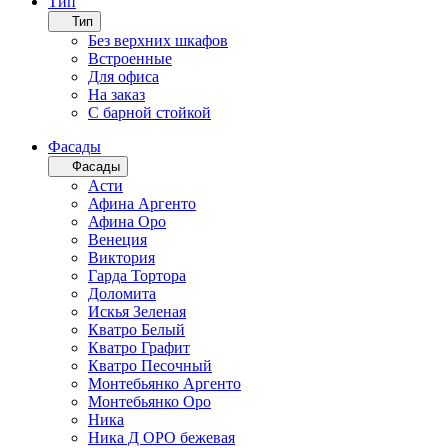
Тип
Тип
Без верхних шкафов
Встроенные
Для офиса
На заказ
С барной стойкой
Фасады
Фасады
Асти
Афина Аргенто
Афина Оро
Венеция
Виктория
Гарда Тортора
Доломита
Искья Зеленая
Кватро Белый
Кватро Графит
Кватро Песочный
Монтебьянко Аргенто
Монтебьянко Оро
Ника
Ника Д ОРО бежевая