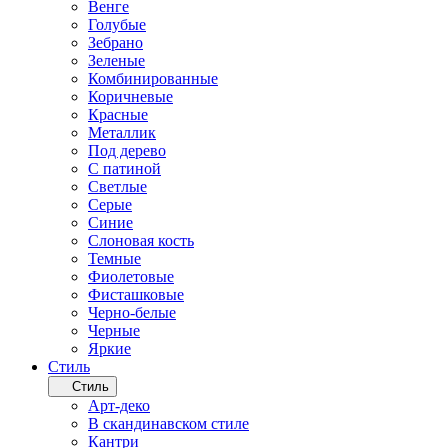
Венге
Голубые
Зебрано
Зеленые
Комбинированные
Коричневые
Красные
Металлик
Под дерево
С патиной
Светлые
Серые
Синие
Слоновая кость
Темные
Фиолетовые
Фисташковые
Черно-белые
Черные
Яркие
Стиль
Стиль
Арт-деко
В скандинавском стиле
Кантри