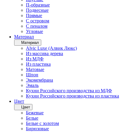
П-образные
Подвесные
Прямые
С островом
С пеналом
Угловые
Материал
Материал
Alvic Luxe (Алвик Люкс)
Из массива дерева
Из МДФ
Из пластика
Матовые
Шпон
Экомембрана
Эмаль
Кухни Российского производства из МДФ
Кухни Российского производства из пластика
Цвет
Цвет
Бежевые
Белые
Белые с золотом
Бирюзовые