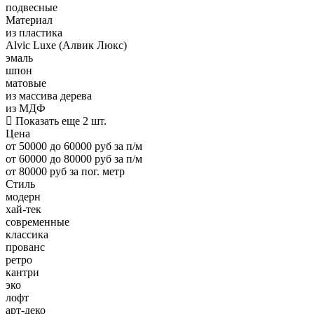
подвесные
Материал
из пластика
Alvic Luxe (Алвик Люкс)
эмаль
шпон
матовые
из массива дерева
из МДФ
Показать еще 2 шт.
Цена
от 50000 до 60000 руб за п/м
от 60000 до 80000 руб за п/м
от 80000 руб за пог. метр
Стиль
модерн
хай-тек
современные
классика
прованс
ретро
кантри
эко
лофт
арт-деко