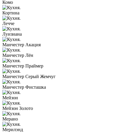
Комо
Кортина
Лечче
Луизиана
Манчестер Акация
Манчестер Лён
Манчестер Праймер
Манчестер Серый Жемчуг
Манчестер Фисташка
Мейзон
Мейзон Золото
Мерано
Мерилэнд