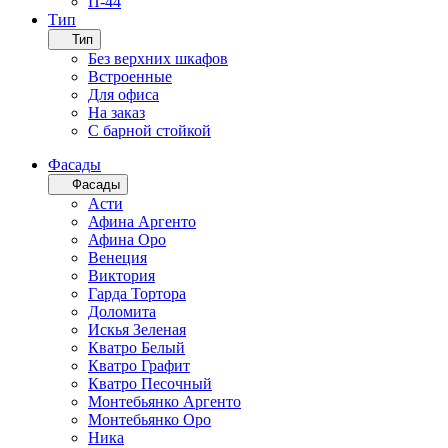
П-44
Тип
Тип
Без верхних шкафов
Встроенные
Для офиса
На заказ
С барной стойкой
Фасады
Фасады
Асти
Афина Аргенто
Афина Оро
Венеция
Виктория
Гарда Тортора
Доломита
Искья Зеленая
Кватро Белый
Кватро Графит
Кватро Песочный
Монтебьянко Аргенто
Монтебьянко Оро
Ника