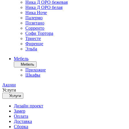
Ника Д ОРО бежевая
Ника Д ОРО белая
Ника Ноче
Палермо
Позитано
Сорренто
Софи Тортора
Триесте
Фиренце
Эльба
Мебель
Мебель
Прихожие
Шкафы
Акции
Услуги
Услуги
Дизайн проект
Замер
Оплата
Доставка
Сборка