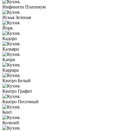
Инфинити Платинум
Искья Зеленая
Йорк
Кадоро
Кальяри
Капри
Каррара
Кватро Белый
Кватро Графит
Кватро Песочный
Кент
Колизей