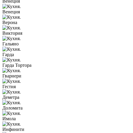
Венеция
Венеция
Верона
Виктория
Гальяно
Гарда
Гарда Тортора
Гварнери
Гестия
Деметра
Доломита
Имола
Инфинити