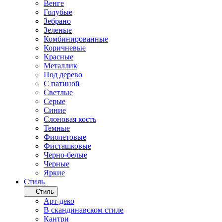
Венге
Голубые
Зебрано
Зеленые
Комбинированные
Коричневые
Красные
Металлик
Под дерево
С патиной
Светлые
Серые
Синие
Слоновая кость
Темные
Фиолетовые
Фисташковые
Черно-белые
Черные
Яркие
Стиль
Стиль
Арт-деко
В скандинавском стиле
Кантри