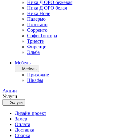
Ника Д ОРО бежевая
Ника Д ОРО белая
Ника Ноче
Палермо
Позитано
Сорренто
Софи Тортора
Триесте
Фиренце
Эльба
Мебель
Мебель
Прихожие
Шкафы
Акции
Услуги
Услуги
Дизайн проект
Замер
Оплата
Доставка
Сборка