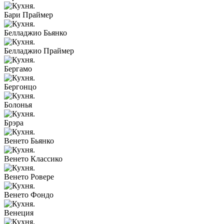
Бари Праймер
Белладжио Бьянко
Белладжио Праймер
Бергамо
Бергонцо
Болонья
Брэра
Венето Бьянко
Венето Классико
Венето Ровере
Венето Фондо
Венеция