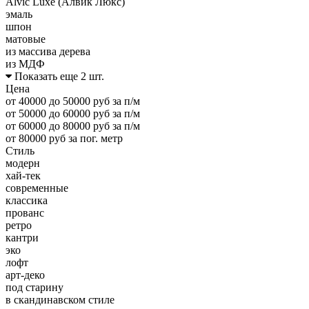
Alvic Luxe (Алвик Люкс)
эмаль
шпон
матовые
из массива дерева
из МДФ
Показать еще 2 шт.
Цена
от 40000 до 50000 руб за п/м
от 50000 до 60000 руб за п/м
от 60000 до 80000 руб за п/м
от 80000 руб за пог. метр
Стиль
модерн
хай-тек
современные
классика
прованс
ретро
кантри
эко
лофт
арт-деко
под старину
в скандинавском стиле