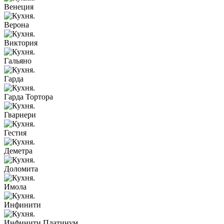
Венеция
Верона
Виктория
Гальяно
Гарда
Гарда Тортора
Гварнери
Гестия
Деметра
Доломита
Имола
Инфинити
Инфинити Платинум