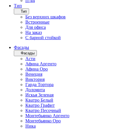
П-44
Тип
Тип
Без верхних шкафов
Встроенные
Для офиса
На заказ
С барной стойкой
Фасады
Фасады
Асти
Афина Аргенто
Афина Оро
Венеция
Виктория
Гарда Тортора
Доломита
Искья Зеленая
Кватро Белый
Кватро Графит
Кватро Песочный
Монтебьянко Аргенто
Монтебьянко Оро
Ника