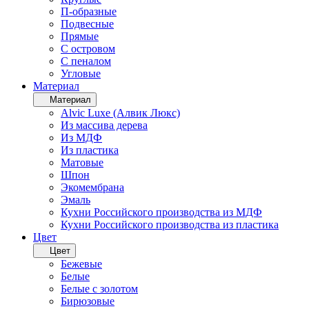
П-образные
Подвесные
Прямые
С островом
С пеналом
Угловые
Материал
Материал
Alvic Luxe (Алвик Люкс)
Из массива дерева
Из МДФ
Из пластика
Матовые
Шпон
Экомембрана
Эмаль
Кухни Российского производства из МДФ
Кухни Российского производства из пластика
Цвет
Цвет
Бежевые
Белые
Белые с золотом
Бирюзовые