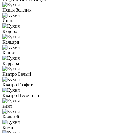
Искья Зеленая
Йорк
Кадоро
Кальяри
Капри
Каррара
Кватро Белый
Кватро Графит
Кватро Песочный
Кент
Колизей
Комо