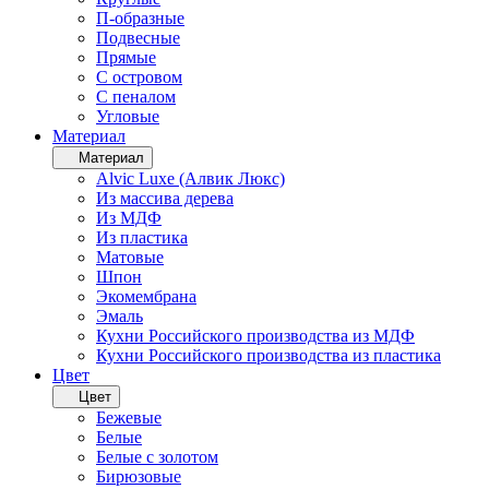
П-образные
Подвесные
Прямые
С островом
С пеналом
Угловые
Материал
Материал
Alvic Luxe (Алвик Люкс)
Из массива дерева
Из МДФ
Из пластика
Матовые
Шпон
Экомембрана
Эмаль
Кухни Российского производства из МДФ
Кухни Российского производства из пластика
Цвет
Цвет
Бежевые
Белые
Белые с золотом
Бирюзовые