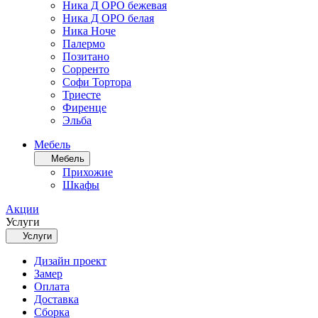
Ника Д ОРО бежевая
Ника Д ОРО белая
Ника Ноче
Палермо
Позитано
Сорренто
Софи Тортора
Триесте
Фиренце
Эльба
Мебель
Мебель
Прихожие
Шкафы
Акции
Услуги
Услуги
Дизайн проект
Замер
Оплата
Доставка
Сборка