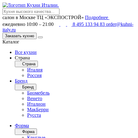
салон в Москве
ТЦ «ЭКСПОСТРОЙ»
Подробнее
ежедневно 10:00 – 21:00
8 495 133 94 83
order@kuhni-
italy.ru
Заказать кухню
Каталог
Все кухни
Страна
Страна
Италия
Россия
Бренд
Бренд
Биомебель
Венето
Италион
МакБерри
Русста
Форма
Форма
Круглые