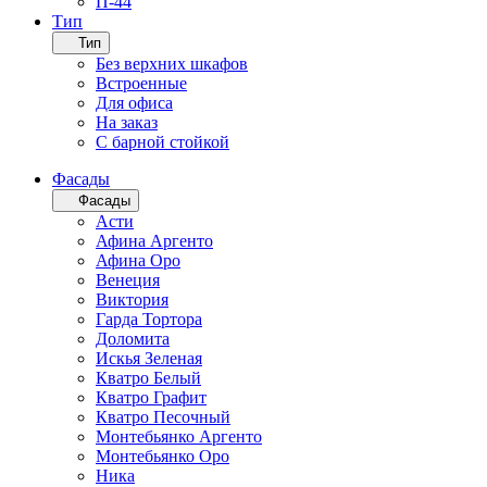
П-44
Тип
Тип
Без верхних шкафов
Встроенные
Для офиса
На заказ
С барной стойкой
Фасады
Фасады
Асти
Афина Аргенто
Афина Оро
Венеция
Виктория
Гарда Тортора
Доломита
Искья Зеленая
Кватро Белый
Кватро Графит
Кватро Песочный
Монтебьянко Аргенто
Монтебьянко Оро
Ника