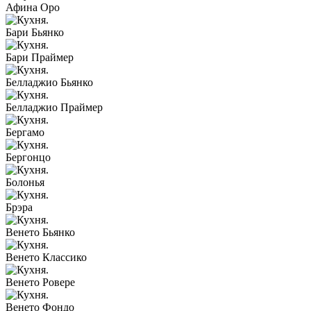
Афина Оро
Бари Бьянко
Бари Праймер
Белладжио Бьянко
Белладжио Праймер
Бергамо
Бергонцо
Болонья
Брэра
Венето Бьянко
Венето Классико
Венето Ровере
Венето Фондо