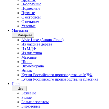
П-образные
Подвесные
Прямые
С островом
С пеналом
Угловые
Материал
Материал
Alvic Luxe (Алвик Люкс)
Из массива дерева
Из МДФ
Из пластика
Матовые
Шпон
Экомембрана
Эмаль
Кухни Российского производства из МДФ
Кухни Российского производства из пластика
Цвет
Цвет
Бежевые
Белые
Белые с золотом
Бирюзовые