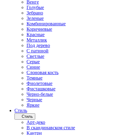
Венге
Голубые
Зебрано
Зеленые
Комбинированные
Коричневые
Красные
Металлик
Под дерево
С патиной
Светлые
Серые
Синие
Слоновая кость
Темные
Фиолетовые
Фисташковые
Черно-белые
Черные
Яркие
Стиль
Стиль
Арт-деко
В скандинавском стиле
Кантри