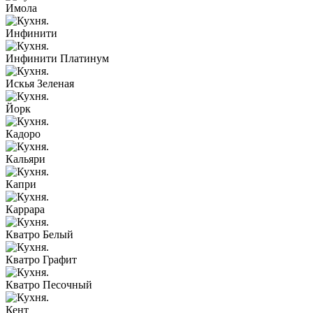
Имола
Инфинити
Инфинити Платинум
Искья Зеленая
Йорк
Кадоро
Кальяри
Капри
Каррара
Кватро Белый
Кватро Графит
Кватро Песочный
Кент