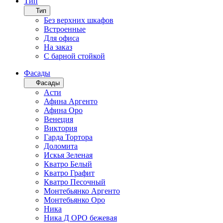
Тип
Тип
Без верхних шкафов
Встроенные
Для офиса
На заказ
С барной стойкой
Фасады
Фасады
Асти
Афина Аргенто
Афина Оро
Венеция
Виктория
Гарда Тортора
Доломита
Искья Зеленая
Кватро Белый
Кватро Графит
Кватро Песочный
Монтебьянко Аргенто
Монтебьянко Оро
Ника
Ника Д ОРО бежевая