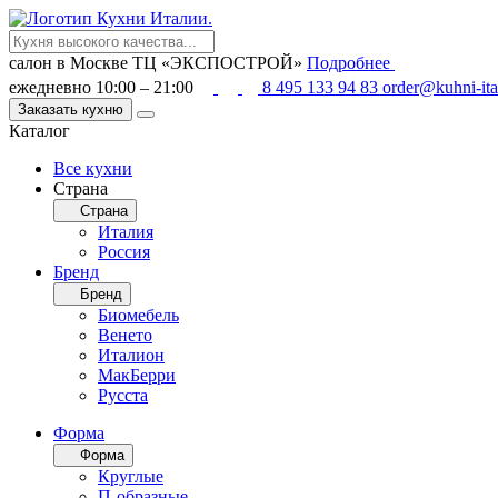
салон в Москве
ТЦ «ЭКСПОСТРОЙ»
Подробнее
ежедневно 10:00 – 21:00
8 495 133 94 83
order@kuhni-ita
Заказать кухню
Каталог
Все кухни
Страна
Страна
Италия
Россия
Бренд
Бренд
Биомебель
Венето
Италион
МакБерри
Русста
Форма
Форма
Круглые
П-образные