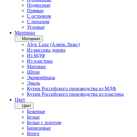
Подвесные
Прямые
С островом
С пеналом
Угловые
Материал
Материал
Alvic Luxe (Алвик Люкс)
Из массива дерева
Из МДФ
Из пластика
Матовые
Шпон
Экомембрана
Эмаль
Кухни Российского производства из МДФ
Кухни Российского производства из пластика
Цвет
Цвет
Бежевые
Белые
Белые с золотом
Бирюзовые
Венге