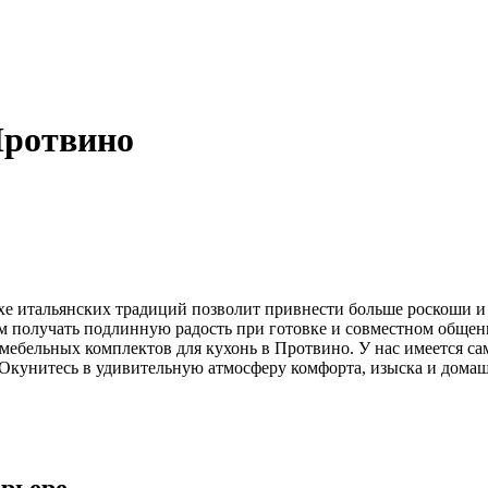
Протвино
хе итальянских традиций позволит привнести больше роскоши и
 получать подлинную радость при готовке и совместном общен
ебельных комплектов для кухонь в Протвино. У нас имеется сам
 Окунитесь в удивительную атмосферу комфорта, изыска и дома
ерьере