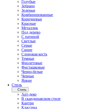
Голубые
Зебрано
Зеленые
Комбинированные
Коричневые
Красные
Металлик
Под дерево
С патиной
Светлые
Серые
Синие
Слоновая кость
Темные
Фиолетовые
Фисташковые
Черно-белые
Черные
Яркие
Стиль
Стиль
Арт-деко
В скандинавском стиле
Кантри
Классика