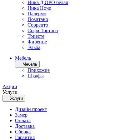
Ника Д ОРО белая
Ника Ноче
Палермо
Позитано
Сорренто
Софи Тортора
Триесте
Фиренце
Эльба
Мебель
Мебель
Прихожие
Шкафы
Акции
Услуги
Услуги
Дизайн проект
Замер
Оплата
Доставка
Сборка
Гарантия