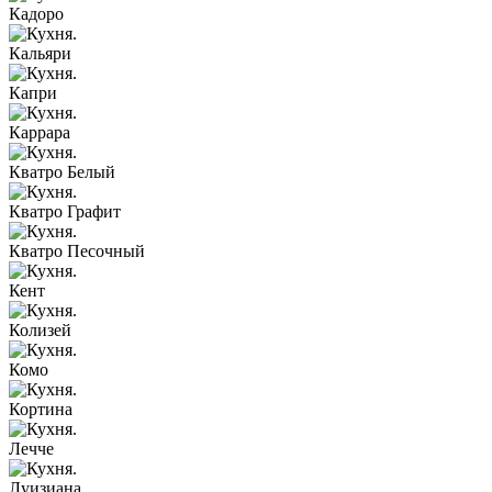
Кадоро
Кальяри
Капри
Каррара
Кватро Белый
Кватро Графит
Кватро Песочный
Кент
Колизей
Комо
Кортина
Лечче
Луизиана