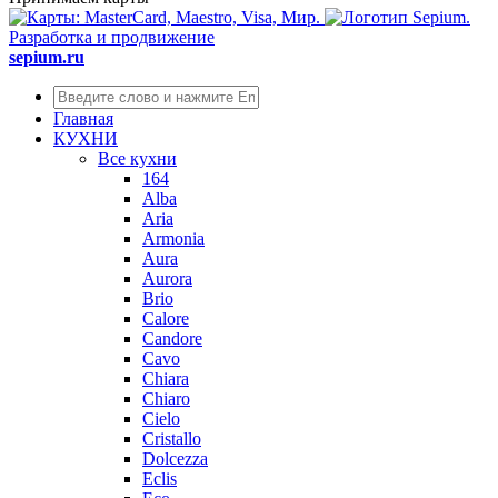
Разработка и продвижение
sepium.ru
Главная
КУХНИ
Все кухни
164
Alba
Aria
Armonia
Aura
Aurora
Brio
Calore
Candore
Cavo
Chiara
Chiaro
Cielo
Cristallo
Dolcezza
Eclis