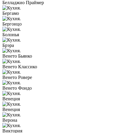
Белладжио Праймер
Бергамо
Бергонцо
Болонья
Брэра
Венето Бьянко
Венето Классико
Венето Ровере
Венето Фондо
Венеция
Венеция
Верона
Виктория