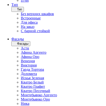
П-44
Тип
Тип
Без верхних шкафов
Встроенные
Для офиса
На заказ
С барной стойкой
Фасады
Фасады
Асти
Афина Аргенто
Афина Оро
Венеция
Виктория
Гарда Тортора
Доломита
Искья Зеленая
Кватро Белый
Кватро Графит
Кватро Песочный
Монтебьянко Аргенто
Монтебьянко Оро
Ника