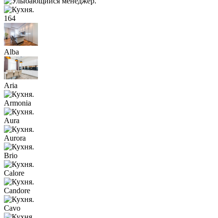
164
Alba
Aria
Armonia
Aura
Aurora
Brio
Calore
Candore
Cavo