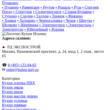
Пушкино
• Пущино
• Раменское
• Реутов
• Рошаль
• Руза
• Сергиев
Посад
• Серпухов
• Солнечногорск
• Старая Купавна
•
Ступино
• Сходня
• Талдом
• Троицк
• Фрязино
• Химки
• Хотьково
• Черноголовка
• Чехов
• Шатура
•
Щелково
• Щербинка
• Электрогорск
• Электросталь
•
Электроугли
• Юбилейный
• Яхрома
Адреса салонов:
► ТЦ ЭКСПОСТРОЙ
Москва, Нахимовский проспект, д. 24, вход 1, 2 этаж , место
65
☎
8 (495) 133-94-83
✉
order@kuhni-italy.ru
Категории
Кухни пленка ПВХ
Кухни эмаль
Кухни шпон
Кухни массив дерева
Кухни угловые
Кухни прямые
Кухни классические