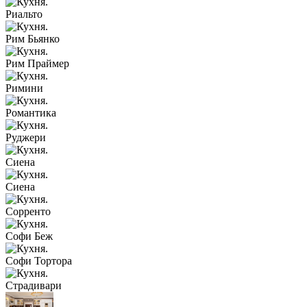
Риальто
Рим Бьянко
Рим Праймер
Римини
Романтика
Руджери
Сиена
Сиена
Сорренто
Софи Беж
Софи Тортора
Страдивари