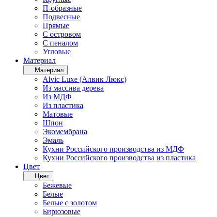
П-образные
Подвесные
Прямые
С островом
С пеналом
Угловые
Материал
Материал
Alvic Luxe (Алвик Люкс)
Из массива дерева
Из МДФ
Из пластика
Матовые
Шпон
Экомембрана
Эмаль
Кухни Российского производства из МДФ
Кухни Российского производства из пластика
Цвет
Цвет
Бежевые
Белые
Белые с золотом
Бирюзовые