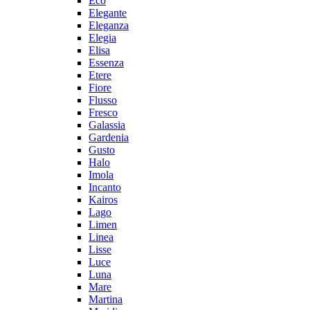
Eco
Elegante
Eleganza
Elegia
Elisa
Essenza
Etere
Fiore
Flusso
Fresco
Galassia
Gardenia
Gusto
Halo
Imola
Incanto
Kairos
Lago
Limen
Linea
Lisse
Luce
Luna
Mare
Martina