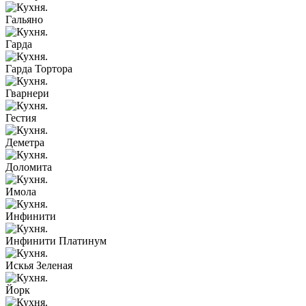
Гальяно
Гарда
Гарда Тортора
Гварнери
Гестия
Деметра
Доломита
Имола
Инфинити
Инфинити Платинум
Искья Зеленая
Йорк