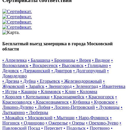
Сертификаты соответствия
Бесплатный выезд замерщика в города Московской
области
• Апрелевка
• Балашиха
• Бронницы
• Верея
• Видное
•
Волоколамск
• Воскресенск
• Высоковск
• Голицыно
•
Дедовск
• Дзержинский
• Дмитров
• Долгопрудный
•
Домодедово
• Дрезна
• Дубна
• Егорьевск
• Железнодорожный
•
Жуковский
• Зарайск
• Звенигород
• Зеленоград
• Ивантеевка
• Истра
• Кашира
• Климовск
• Клин
• Коломна
• Королев
• Котельники
• Красноармейск
• Красногорск
•
Краснозаводск
• Краснознаменск
• Кубинка
• Куровское
•
Ликино-Дулево
• Лобня
• Лосино-Петровский
• Луховицы
•
Лыткарино
• Люберцы
• Можайск
• Московский
• Мытищи
• Наро-Фоминск
•
Ногинск
• Одинцово
• Ожерелье
• Озеры
• Орехово-Зуево
•
Павловский Посад
• Пересвет
• Подольск
• Протвино
•