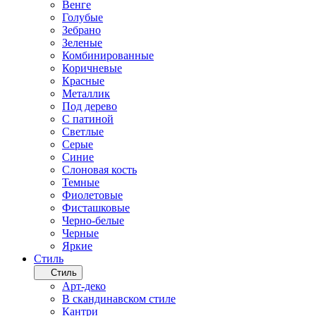
Венге
Голубые
Зебрано
Зеленые
Комбинированные
Коричневые
Красные
Металлик
Под дерево
С патиной
Светлые
Серые
Синие
Слоновая кость
Темные
Фиолетовые
Фисташковые
Черно-белые
Черные
Яркие
Стиль
Стиль
Арт-деко
В скандинавском стиле
Кантри