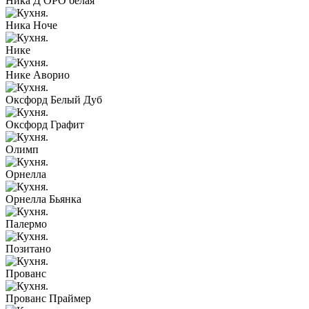
Ника Д ОРО белая
Ника Ноче
Нике
Нике Аворио
Оксфорд Белый Дуб
Оксфорд Графит
Олимп
Орнелла
Орнелла Бьянка
Палермо
Позитано
Прованс
Прованс Праймер