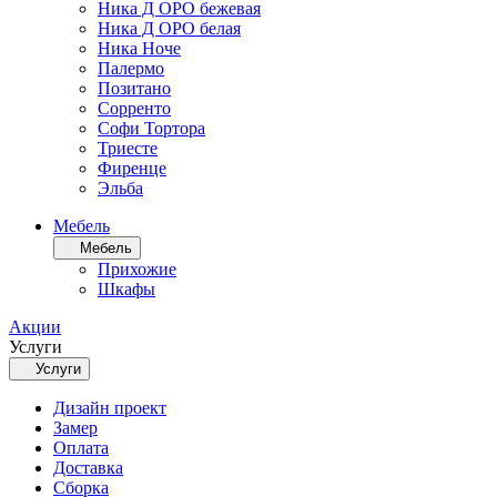
Ника Д ОРО бежевая
Ника Д ОРО белая
Ника Ноче
Палермо
Позитано
Сорренто
Софи Тортора
Триесте
Фиренце
Эльба
Мебель
Мебель
Прихожие
Шкафы
Акции
Услуги
Услуги
Дизайн проект
Замер
Оплата
Доставка
Сборка