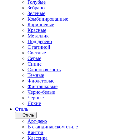
Голубые
Зебрано
Зеленые
Комбинированные
Коричневые
Красные
Металлик
Под дерево
С патиной
Светлые
Серые
Синие
Слоновая кость
Темные
Фиолетовые
Фисташковые
Черно-белые
Черные
Яркие
Стиль
Стиль
Арт-деко
В скандинавском стиле
Кантри
Классика