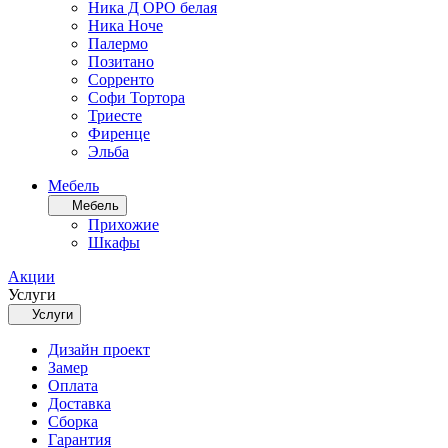
Ника Д ОРО белая
Ника Ноче
Палермо
Позитано
Сорренто
Софи Тортора
Триесте
Фиренце
Эльба
Мебель
Мебель
Прихожие
Шкафы
Акции
Услуги
Услуги
Дизайн проект
Замер
Оплата
Доставка
Сборка
Гарантия