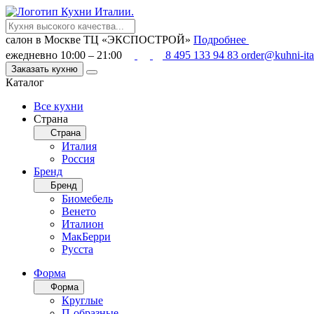
салон в Москве
ТЦ «ЭКСПОСТРОЙ»
Подробнее
ежедневно 10:00 – 21:00
8 495 133 94 83
order@kuhni-ita
Заказать кухню
Каталог
Все кухни
Страна
Страна
Италия
Россия
Бренд
Бренд
Биомебель
Венето
Италион
МакБерри
Русста
Форма
Форма
Круглые
П-образные