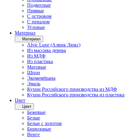
Подвесные
Прямые
С островом
С пеналом
Угловые
Материал
Материал
Alvic Luxe (Алвик Люкс)
Из массива дерева
Из МДФ
Из пластика
Матовые
Шпон
Экомембрана
Эмаль
Кухни Российского производства из МДФ
Кухни Российского производства из пластика
Цвет
Цвет
Бежевые
Белые
Белые с золотом
Бирюзовые
Венге