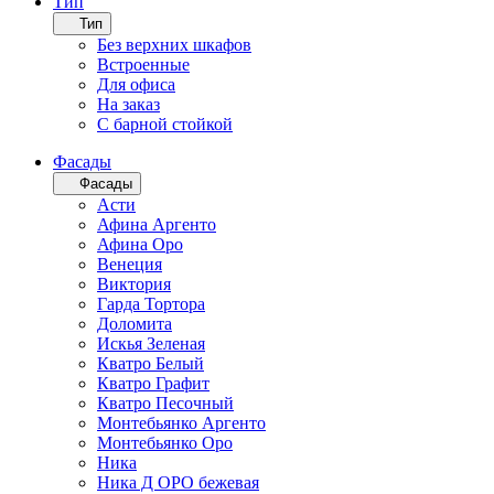
Тип
Тип
Без верхних шкафов
Встроенные
Для офиса
На заказ
С барной стойкой
Фасады
Фасады
Асти
Афина Аргенто
Афина Оро
Венеция
Виктория
Гарда Тортора
Доломита
Искья Зеленая
Кватро Белый
Кватро Графит
Кватро Песочный
Монтебьянко Аргенто
Монтебьянко Оро
Ника
Ника Д ОРО бежевая