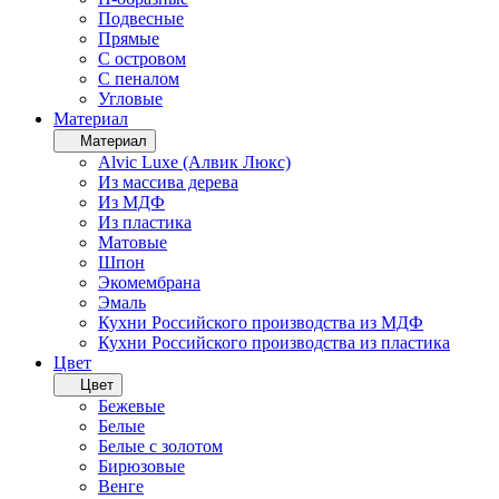
Подвесные
Прямые
С островом
С пеналом
Угловые
Материал
Материал
Alvic Luxe (Алвик Люкс)
Из массива дерева
Из МДФ
Из пластика
Матовые
Шпон
Экомембрана
Эмаль
Кухни Российского производства из МДФ
Кухни Российского производства из пластика
Цвет
Цвет
Бежевые
Белые
Белые с золотом
Бирюзовые
Венге