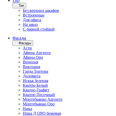
Тип
Тип
Без верхних шкафов
Встроенные
Для офиса
На заказ
С барной стойкой
Фасады
Фасады
Асти
Афина Аргенто
Афина Оро
Венеция
Виктория
Гарда Тортора
Доломита
Искья Зеленая
Кватро Белый
Кватро Графит
Кватро Песочный
Монтебьянко Аргенто
Монтебьянко Оро
Ника
Ника Д ОРО бежевая