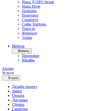
Ника Д ОРО белая
Ника Ноче
Палермо
Позитано
Сорренто
Софи Тортора
Триесте
Фиренце
Эльба
Мебель
Мебель
Прихожие
Шкафы
Акции
Услуги
Услуги
Дизайн проект
Замер
Оплата
Доставка
Сборка
Гарантия