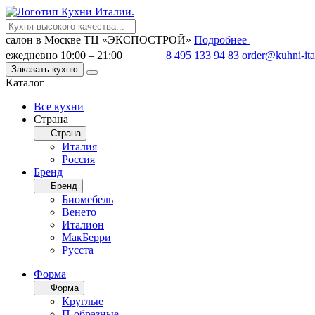
салон в Москве
ТЦ «ЭКСПОСТРОЙ»
Подробнее
ежедневно 10:00 – 21:00
8 495 133 94 83
order@kuhni-ita
Заказать кухню
Каталог
Все кухни
Страна
Страна
Италия
Россия
Бренд
Бренд
Биомебель
Венето
Италион
МакБерри
Русста
Форма
Форма
Круглые
П-образные