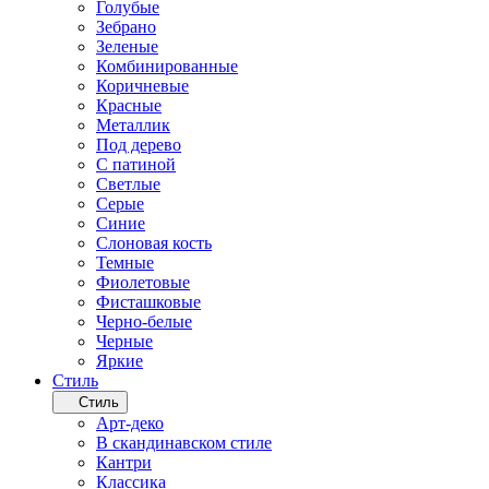
Голубые
Зебрано
Зеленые
Комбинированные
Коричневые
Красные
Металлик
Под дерево
С патиной
Светлые
Серые
Синие
Слоновая кость
Темные
Фиолетовые
Фисташковые
Черно-белые
Черные
Яркие
Стиль
Стиль
Арт-деко
В скандинавском стиле
Кантри
Классика