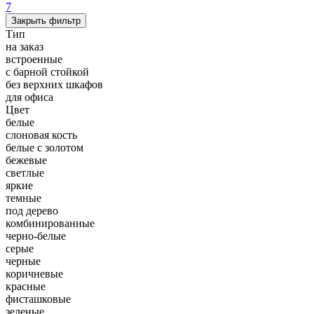
7
Закрыть фильтр
Тип
на заказ
встроенные
с барной стойкой
без верхних шкафов
для офиса
Цвет
белые
слоновая кость
белые с золотом
бежевые
светлые
яркие
темные
под дерево
комбинированные
черно-белые
серые
черные
коричневые
красные
фисташковые
зеленые