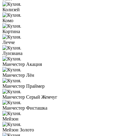
Колизей
Комо
Кортина
Лечче
Луизиана
Манчестер Акация
Манчестер Лён
Манчестер Праймер
Манчестер Серый Жемчуг
Манчестер Фисташка
Мейзон
Мейзон Золото