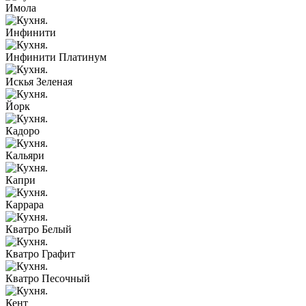
Имола
Инфинити
Инфинити Платинум
Искья Зеленая
Йорк
Кадоро
Кальяри
Капри
Каррара
Кватро Белый
Кватро Графит
Кватро Песочный
Кент