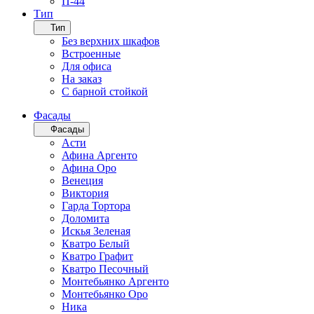
П-44
Тип
Тип
Без верхних шкафов
Встроенные
Для офиса
На заказ
С барной стойкой
Фасады
Фасады
Асти
Афина Аргенто
Афина Оро
Венеция
Виктория
Гарда Тортора
Доломита
Искья Зеленая
Кватро Белый
Кватро Графит
Кватро Песочный
Монтебьянко Аргенто
Монтебьянко Оро
Ника