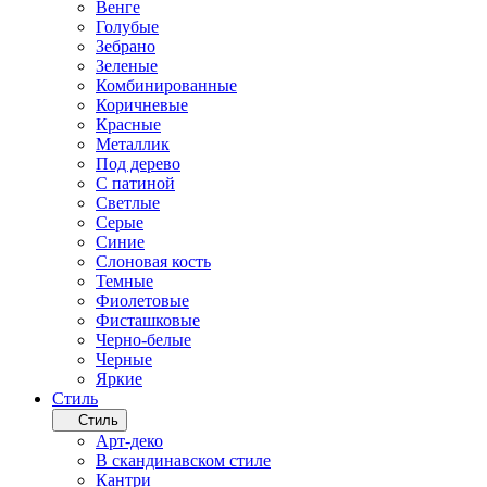
Венге
Голубые
Зебрано
Зеленые
Комбинированные
Коричневые
Красные
Металлик
Под дерево
С патиной
Светлые
Серые
Синие
Слоновая кость
Темные
Фиолетовые
Фисташковые
Черно-белые
Черные
Яркие
Стиль
Стиль
Арт-деко
В скандинавском стиле
Кантри