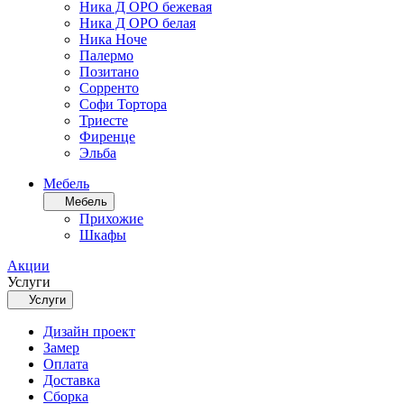
Ника Д ОРО бежевая
Ника Д ОРО белая
Ника Ноче
Палермо
Позитано
Сорренто
Софи Тортора
Триесте
Фиренце
Эльба
Мебель
Мебель
Прихожие
Шкафы
Акции
Услуги
Услуги
Дизайн проект
Замер
Оплата
Доставка
Сборка