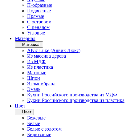
П-образные
Подвесные
Прямые
С островом
С пеналом
Угловые
Материал
Материал
Alvic Luxe (Алвик Люкс)
Из массива дерева
Из МДФ
Из пластика
Матовые
Шпон
Экомембрана
Эмаль
Кухни Российского производства из МДФ
Кухни Российского производства из пластика
Цвет
Цвет
Бежевые
Белые
Белые с золотом
Бирюзовые