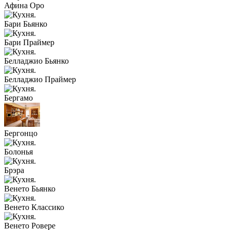
Афина Оро
Бари Бьянко
Бари Праймер
Белладжио Бьянко
Белладжио Праймер
Бергамо
Бергонцо
Болонья
Брэра
Венето Бьянко
Венето Классико
Венето Ровере