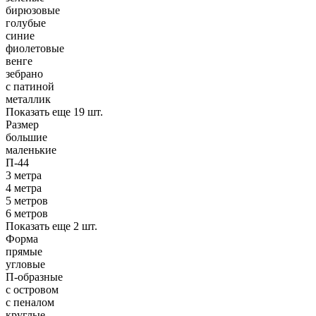
бирюзовые
голубые
синие
фиолетовые
венге
зебрано
с патиной
металлик
Показать еще 19 шт.
Размер
большие
маленькие
П-44
3 метра
4 метра
5 метров
6 метров
Показать еще 2 шт.
Форма
прямые
угловые
П-образные
с островом
с пеналом
круглые