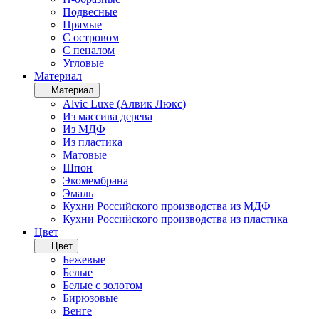
Подвесные
Прямые
С островом
С пеналом
Угловые
Материал
Материал
Alvic Luxe (Алвик Люкс)
Из массива дерева
Из МДФ
Из пластика
Матовые
Шпон
Экомембрана
Эмаль
Кухни Российского производства из МДФ
Кухни Российского производства из пластика
Цвет
Цвет
Бежевые
Белые
Белые с золотом
Бирюзовые
Венге