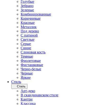
Голубые
Зебрано
Зеленые
Комбинированные
Коричневые
Красные
Металлик
Под дерево
С патиной
Светлые
Серые
Синие
Слоновая кость
Темные
Фиолетовые
Фисташковые
Черно-белые
Черные
Яркие
Стиль
Стиль
Арт-деко
В скандинавском стиле
Кантри
Классика