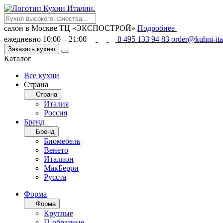
салон в Москве
ТЦ «ЭКСПОСТРОЙ»
Подробнее
ежедневно 10:00 – 21:00
8 495 133 94 83
order@kuhni-ita
Заказать кухню
Каталог
Все кухни
Страна
Страна
Италия
Россия
Бренд
Бренд
Биомебель
Венето
Италион
МакБерри
Русста
Форма
Форма
Круглые
П-образные