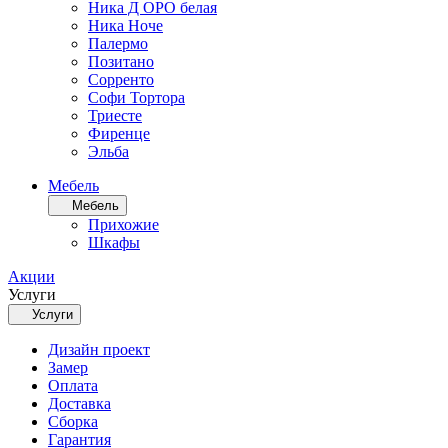
Ника Д ОРО белая
Ника Ноче
Палермо
Позитано
Сорренто
Софи Тортора
Триесте
Фиренце
Эльба
Мебель
Мебель
Прихожие
Шкафы
Акции
Услуги
Услуги
Дизайн проект
Замер
Оплата
Доставка
Сборка
Гарантия