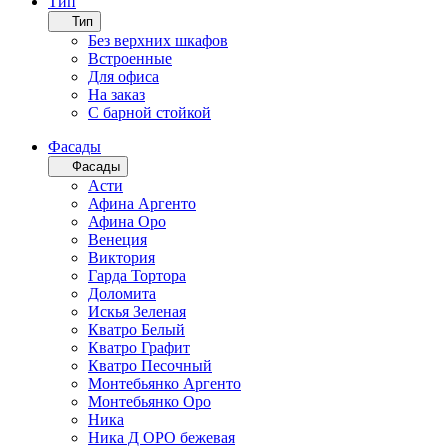
Тип
Тип
Без верхних шкафов
Встроенные
Для офиса
На заказ
С барной стойкой
Фасады
Фасады
Асти
Афина Аргенто
Афина Оро
Венеция
Виктория
Гарда Тортора
Доломита
Искья Зеленая
Кватро Белый
Кватро Графит
Кватро Песочный
Монтебьянко Аргенто
Монтебьянко Оро
Ника
Ника Д ОРО бежевая