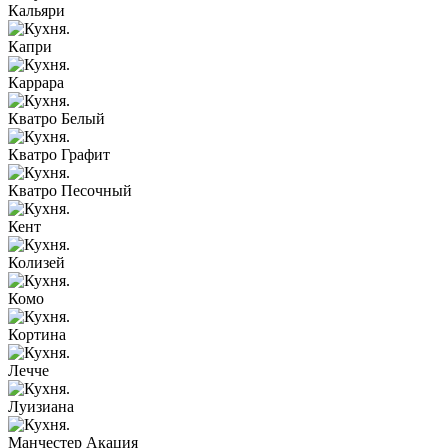
Кальяри
Капри
Каррара
Кватро Белый
Кватро Графит
Кватро Песочный
Кент
Колизей
Комо
Кортина
Лечче
Луизиана
Манчестер Акация