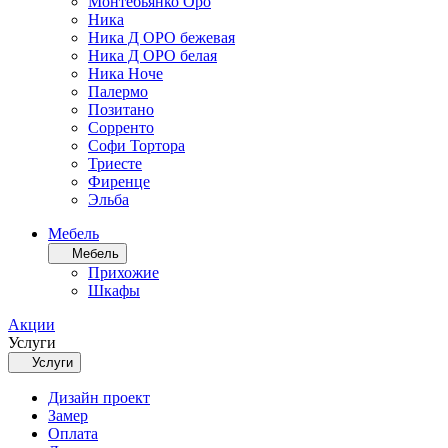
Монтебьянко Оро
Ника
Ника Д ОРО бежевая
Ника Д ОРО белая
Ника Ноче
Палермо
Позитано
Сорренто
Софи Тортора
Триесте
Фиренце
Эльба
Мебель
Мебель
Прихожие
Шкафы
Акции
Услуги
Услуги
Дизайн проект
Замер
Оплата