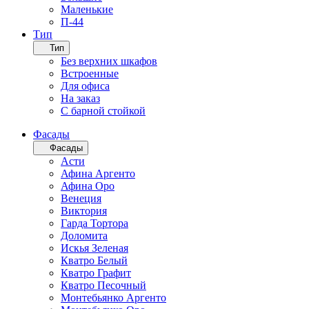
Маленькие
П-44
Тип
Тип
Без верхних шкафов
Встроенные
Для офиса
На заказ
С барной стойкой
Фасады
Фасады
Асти
Афина Аргенто
Афина Оро
Венеция
Виктория
Гарда Тортора
Доломита
Искья Зеленая
Кватро Белый
Кватро Графит
Кватро Песочный
Монтебьянко Аргенто