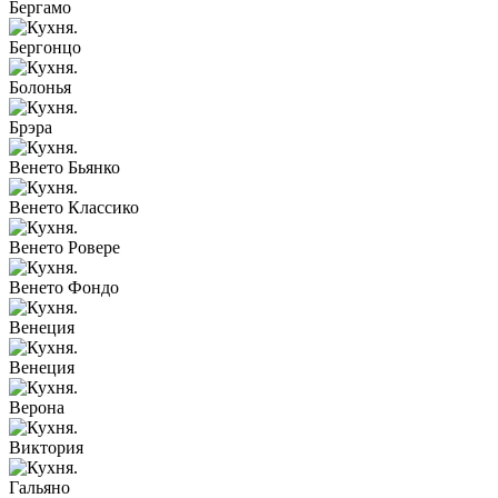
Бергамо
Бергонцо
Болонья
Брэра
Венето Бьянко
Венето Классико
Венето Ровере
Венето Фондо
Венеция
Венеция
Верона
Виктория
Гальяно