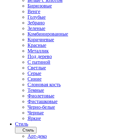
Белые с золотом
Бирюзовые
Венге
Голубые
Зебрано
Зеленые
Комбинированные
Коричневые
Красные
Металлик
Под дерево
С патиной
Светлые
Серые
Синие
Слоновая кость
Темные
Фиолетовые
Фисташковые
Черно-белые
Черные
Яркие
Стиль
Стиль
Арт-деко