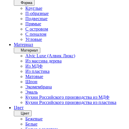
Форма
Круглые
П-образные
Подвесные
Прямые
С островом
С пеналом
Угловые
Материал
Материал
Alvic Luxe (Алвик Люкс)
Из массива дерева
Из МДФ
Из пластика
Матовые
Шпон
Экомембрана
Эмаль
Кухни Российского производства из МДФ
Кухни Российского производства из пластика
Цвет
Цвет
Бежевые
Белые