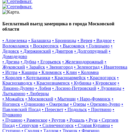
Бесплатный выезд замерщика в города Московской
области
• Апрелевка
• Балашиха
• Бронницы
• Верея
• Видное
•
Волоколамск
• Воскресенск
• Высоковск
• Голицыно
•
Дедовск
• Дзержинский
• Дмитров
• Долгопрудный
•
Домодедово
• Дрезна
• Дубна
• Егорьевск
• Железнодорожный
•
Жуковский
• Зарайск
• Звенигород
• Зеленоград
• Ивантеевка
• Истра
• Кашира
• Климовск
• Клин
• Коломна
• Королев
• Котельники
• Красноармейск
• Красногорск
•
Краснозаводск
• Краснознаменск
• Кубинка
• Куровское
•
Ликино-Дулево
• Лобня
• Лосино-Петровский
• Луховицы
•
Лыткарино
• Люберцы
• Можайск
• Московский
• Мытищи
• Наро-Фоминск
•
Ногинск
• Одинцово
• Ожерелье
• Озеры
• Орехово-Зуево
•
Павловский Посад
• Пересвет
• Подольск
• Протвино
•
Пушкино
• Пущино
• Раменское
• Реутов
• Рошаль
• Руза
• Сергиев
Посад
• Серпухов
• Солнечногорск
• Старая Купавна
•
Ступино
• Сходня
• Талдом
• Троицк
• Фрязино