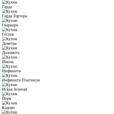
Гарда
Гарда Тортора
Гварнери
Гестия
Деметра
Доломита
Имола
Инфинити
Инфинити Платинум
Искья Зеленая
Йорк
Кадоро