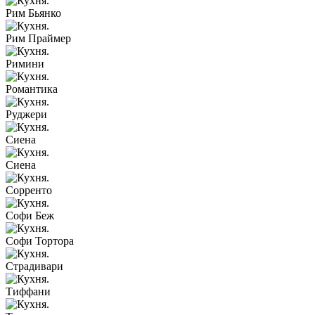
Рим Бьянко
Рим Праймер
Римини
Романтика
Руджери
Сиена
Сиена
Сорренто
Софи Беж
Софи Тортора
Страдивари
Тиффани