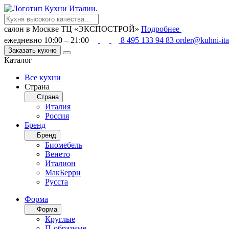
салон в Москве
ТЦ «ЭКСПОСТРОЙ»
Подробнее
ежедневно 10:00 – 21:00
8 495 133 94 83
order@kuhni-ita
Заказать кухню
Каталог
Все кухни
Страна
Страна
Италия
Россия
Бренд
Бренд
Биомебель
Венето
Италион
МакБерри
Русста
Форма
Форма
Круглые
П-образные