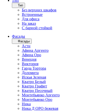
Тип
Тип
Без верхних шкафов
Встроенные
Для офиса
На заказ
С барной стойкой
Фасады
Фасады
Асти
Афина Аргенто
Афина Оро
Венеция
Виктория
Гарда Тортора
Доломита
Искья Зеленая
Кватро Белый
Кватро Графит
Кватро Песочный
Монтебьянко Аргенто
Монтебьянко Оро
Ника
Ника Д ОРО бежевая