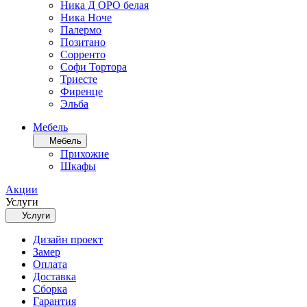
Ника Д ОРО белая
Ника Ноче
Палермо
Позитано
Сорренто
Софи Тортора
Триесте
Фиренце
Эльба
Мебель
Мебель
Прихожие
Шкафы
Акции
Услуги
Услуги
Дизайн проект
Замер
Оплата
Доставка
Сборка
Гарантия