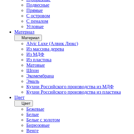
Подвесные
Прямые
С островом
С пеналом
Угловые
Материал
Материал
Alvic Luxe (Алвик Люкс)
Из массива дерева
Из МДФ
Из пластика
Матовые
Шпон
Экомембрана
Эмаль
Кухни Российского производства из МДФ
Кухни Российского производства из пластика
Цвет
Цвет
Бежевые
Белые
Белые с золотом
Бирюзовые
Венге