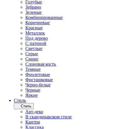
Голубые
Зебрано
Зеленые
Комбинированные
Коричневые
Красные
Металлик
Под дерево
С патиной
Светлые
Серые
Синие
Слоновая кость
Темные
Фиолетовые
Фисташковые
Черно-белые
Черные
Яркие
Стиль
Стиль
Арт-деко
В скандинавском стиле
Кантри
Классика