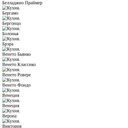
Белладжио Праймер
Бергамо
Бергонцо
Болонья
Брэра
Венето Бьянко
Венето Классико
Венето Ровере
Венето Фондо
Венеция
Венеция
Верона
Виктория