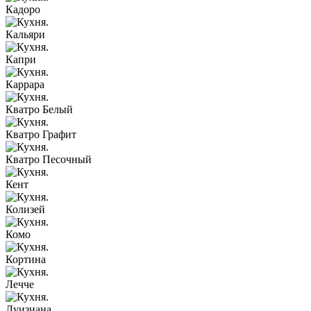
Кадоро
Кальяри
Капри
Каррара
Кватро Белый
Кватро Графит
Кватро Песочный
Кент
Колизей
Комо
Кортина
Лечче
Луизиана