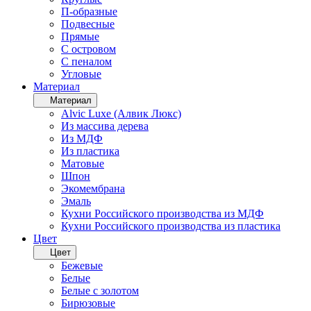
П-образные
Подвесные
Прямые
С островом
С пеналом
Угловые
Материал
Материал
Alvic Luxe (Алвик Люкс)
Из массива дерева
Из МДФ
Из пластика
Матовые
Шпон
Экомембрана
Эмаль
Кухни Российского производства из МДФ
Кухни Российского производства из пластика
Цвет
Цвет
Бежевые
Белые
Белые с золотом
Бирюзовые