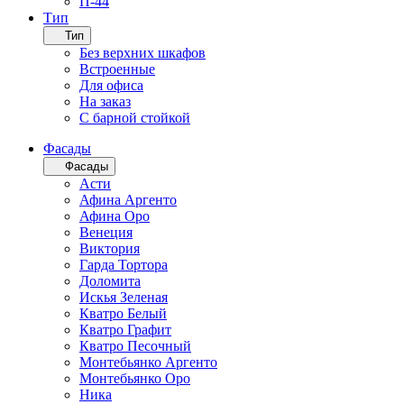
П-44
Тип
Тип
Без верхних шкафов
Встроенные
Для офиса
На заказ
С барной стойкой
Фасады
Фасады
Асти
Афина Аргенто
Афина Оро
Венеция
Виктория
Гарда Тортора
Доломита
Искья Зеленая
Кватро Белый
Кватро Графит
Кватро Песочный
Монтебьянко Аргенто
Монтебьянко Оро
Ника