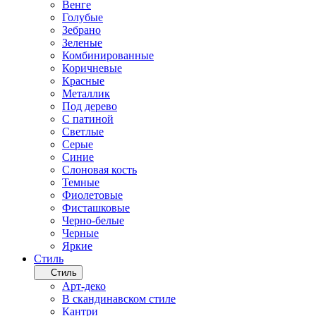
Венге
Голубые
Зебрано
Зеленые
Комбинированные
Коричневые
Красные
Металлик
Под дерево
С патиной
Светлые
Серые
Синие
Слоновая кость
Темные
Фиолетовые
Фисташковые
Черно-белые
Черные
Яркие
Стиль
Стиль
Арт-деко
В скандинавском стиле
Кантри