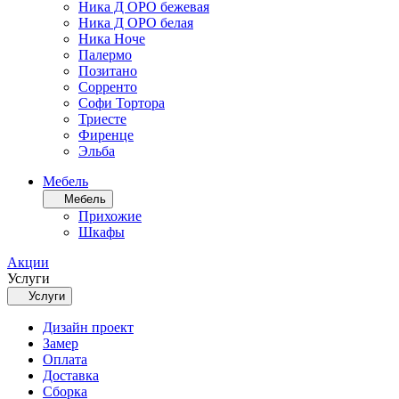
Ника Д ОРО бежевая
Ника Д ОРО белая
Ника Ноче
Палермо
Позитано
Сорренто
Софи Тортора
Триесте
Фиренце
Эльба
Мебель
Мебель
Прихожие
Шкафы
Акции
Услуги
Услуги
Дизайн проект
Замер
Оплата
Доставка
Сборка