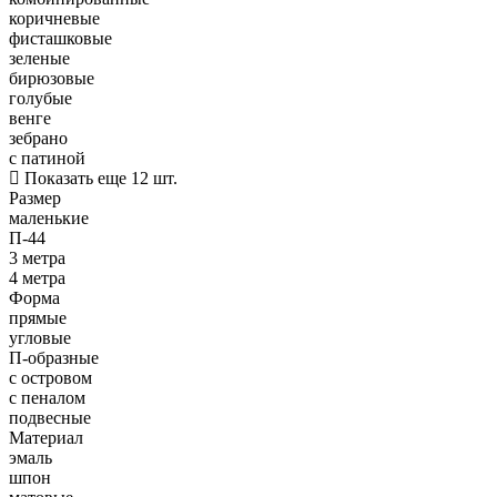
коричневые
фисташковые
зеленые
бирюзовые
голубые
венге
зебрано
с патиной
Показать еще 12 шт.
Размер
маленькие
П-44
3 метра
4 метра
Форма
прямые
угловые
П-образные
с островом
с пеналом
подвесные
Материал
эмаль
шпон