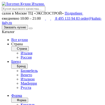
салон в Москве
ТЦ «ЭКСПОСТРОЙ»
Подробнее
ежедневно 10:00 – 21:00
8 495 133 94 83
order@kuhni-
italy.ru
Заказать кухню
Каталог
Все кухни
Страна
Страна
Италия
Россия
Бренд
Бренд
Биомебель
Венето
Италион
МакБерри
Русста
Форма
Форма
Круглые