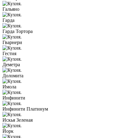
Гальяно
Гарда
Гарда Тортора
Гварнери
Гестия
Деметра
Доломита
Имола
Инфинити
Инфинити Платинум
Искья Зеленая
Йорк