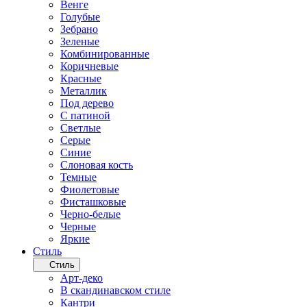
Венге
Голубые
Зебрано
Зеленые
Комбинированные
Коричневые
Красные
Металлик
Под дерево
С патиной
Светлые
Серые
Синие
Слоновая кость
Темные
Фиолетовые
Фисташковые
Черно-белые
Черные
Яркие
Стиль
Стиль
Арт-деко
В скандинавском стиле
Кантри