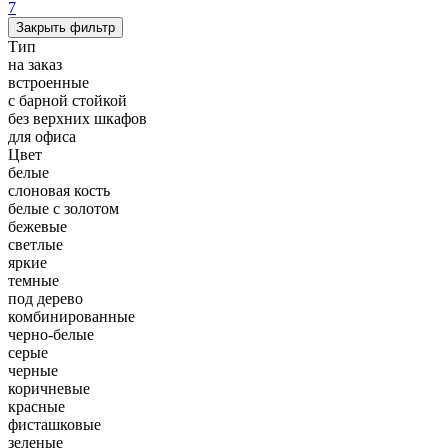
7
Закрыть фильтр
Тип
на заказ
встроенные
с барной стойкой
без верхних шкафов
для офиса
Цвет
белые
слоновая кость
белые с золотом
бежевые
светлые
яркие
темные
под дерево
комбинированные
черно-белые
серые
черные
коричневые
красные
фисташковые
зеленые