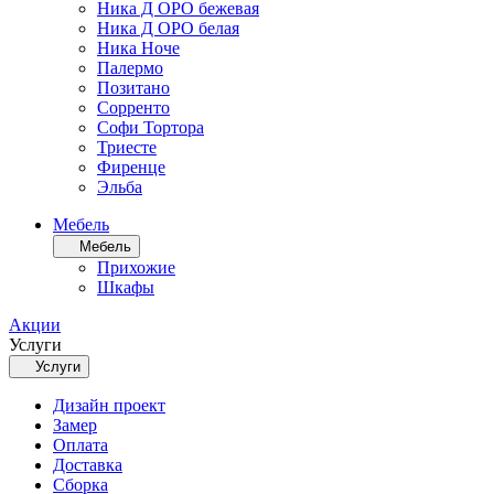
Ника Д ОРО бежевая
Ника Д ОРО белая
Ника Ноче
Палермо
Позитано
Сорренто
Софи Тортора
Триесте
Фиренце
Эльба
Мебель
Мебель
Прихожие
Шкафы
Акции
Услуги
Услуги
Дизайн проект
Замер
Оплата
Доставка
Сборка