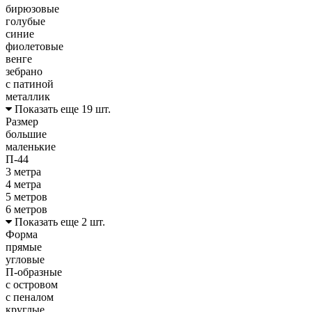
бирюзовые
голубые
синие
фиолетовые
венге
зебрано
с патиной
металлик
Показать еще 19 шт.
Размер
большие
маленькие
П-44
3 метра
4 метра
5 метров
6 метров
Показать еще 2 шт.
Форма
прямые
угловые
П-образные
с островом
с пеналом
круглые