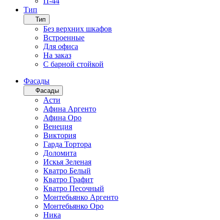
П-44
Тип
Тип
Без верхних шкафов
Встроенные
Для офиса
На заказ
С барной стойкой
Фасады
Фасады
Асти
Афина Аргенто
Афина Оро
Венеция
Виктория
Гарда Тортора
Доломита
Искья Зеленая
Кватро Белый
Кватро Графит
Кватро Песочный
Монтебьянко Аргенто
Монтебьянко Оро
Ника