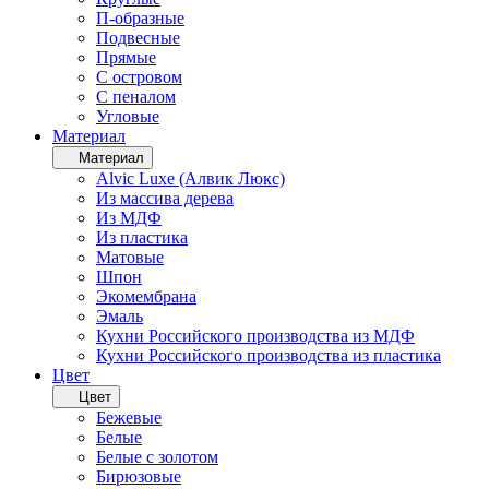
П-образные
Подвесные
Прямые
С островом
С пеналом
Угловые
Материал
Материал
Alvic Luxe (Алвик Люкс)
Из массива дерева
Из МДФ
Из пластика
Матовые
Шпон
Экомембрана
Эмаль
Кухни Российского производства из МДФ
Кухни Российского производства из пластика
Цвет
Цвет
Бежевые
Белые
Белые с золотом
Бирюзовые