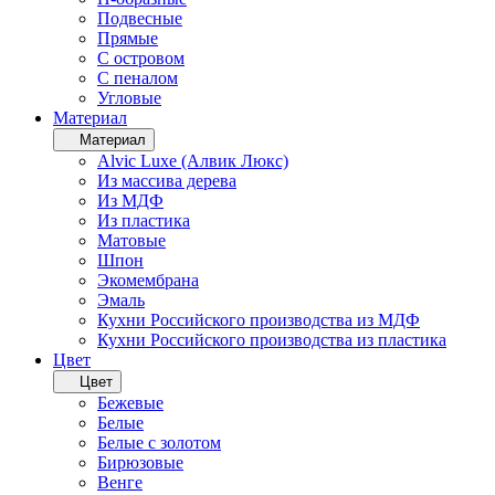
Подвесные
Прямые
С островом
С пеналом
Угловые
Материал
Материал
Alvic Luxe (Алвик Люкс)
Из массива дерева
Из МДФ
Из пластика
Матовые
Шпон
Экомембрана
Эмаль
Кухни Российского производства из МДФ
Кухни Российского производства из пластика
Цвет
Цвет
Бежевые
Белые
Белые с золотом
Бирюзовые
Венге