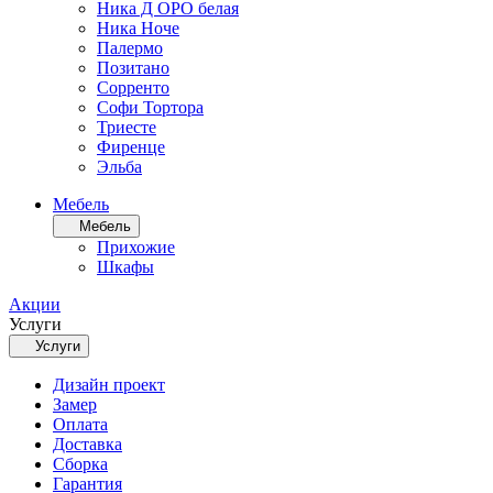
Ника Д ОРО белая
Ника Ноче
Палермо
Позитано
Сорренто
Софи Тортора
Триесте
Фиренце
Эльба
Мебель
Мебель
Прихожие
Шкафы
Акции
Услуги
Услуги
Дизайн проект
Замер
Оплата
Доставка
Сборка
Гарантия