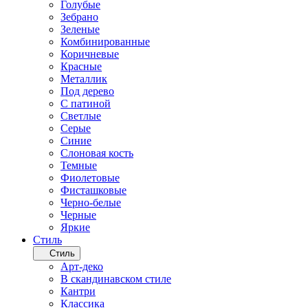
Голубые
Зебрано
Зеленые
Комбинированные
Коричневые
Красные
Металлик
Под дерево
С патиной
Светлые
Серые
Синие
Слоновая кость
Темные
Фиолетовые
Фисташковые
Черно-белые
Черные
Яркие
Стиль
Стиль
Арт-деко
В скандинавском стиле
Кантри
Классика