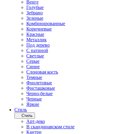
Венге
Голубые
Зебрано
Зеленые
Комбинированные
Коричневые
Красные
Металлик
Под дерево
С патиной
Светлые
Серые
Синие
Слоновая кость
Темные
Фиолетовые
Фисташковые
Черно-белые
Черные
Яркие
Стиль
Стиль
Арт-деко
В скандинавском стиле
Кантри