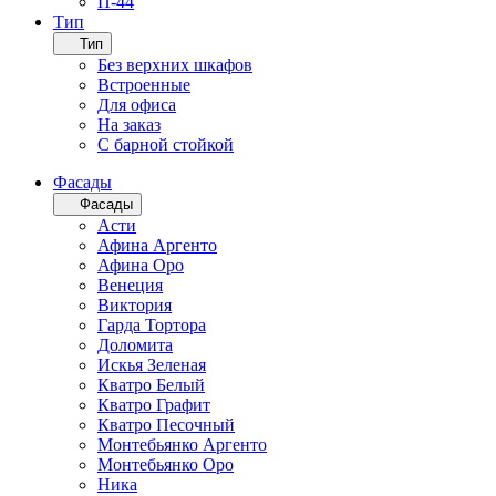
П-44
Тип
Тип
Без верхних шкафов
Встроенные
Для офиса
На заказ
С барной стойкой
Фасады
Фасады
Асти
Афина Аргенто
Афина Оро
Венеция
Виктория
Гарда Тортора
Доломита
Искья Зеленая
Кватро Белый
Кватро Графит
Кватро Песочный
Монтебьянко Аргенто
Монтебьянко Оро
Ника