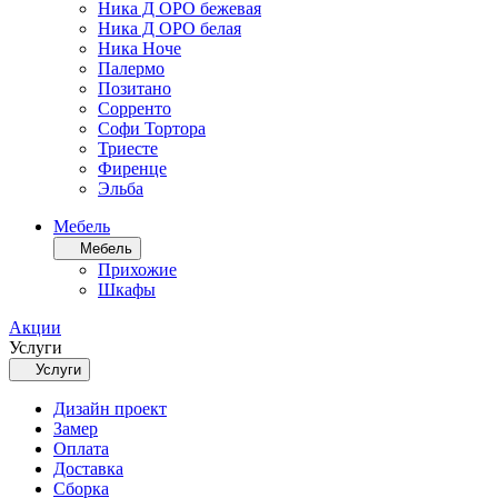
Ника Д ОРО бежевая
Ника Д ОРО белая
Ника Ноче
Палермо
Позитано
Сорренто
Софи Тортора
Триесте
Фиренце
Эльба
Мебель
Мебель
Прихожие
Шкафы
Акции
Услуги
Услуги
Дизайн проект
Замер
Оплата
Доставка
Сборка