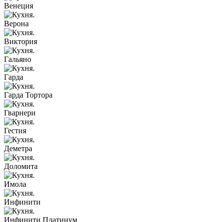
Венеция
Верона
Виктория
Гальяно
Гарда
Гарда Тортора
Гварнери
Гестия
Деметра
Доломита
Имола
Инфинити
Инфинити Платинум