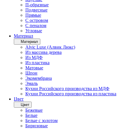
П-образные
Подвесные
Прямые
С островом
С пеналом
Угловые
Материал
Материал
Alvic Luxe (Алвик Люкс)
Из массива дерева
Из МДФ
Из пластика
Матовые
Шпон
Экомембрана
Эмаль
Кухни Российского производства из МДФ
Кухни Российского производства из пластика
Цвет
Цвет
Бежевые
Белые
Белые с золотом
Бирюзовые