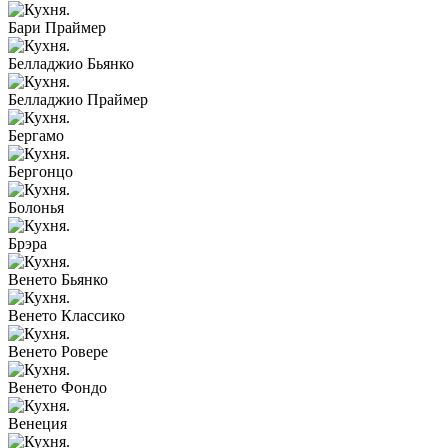
Бари Праймер
Белладжио Бьянко
Белладжио Праймер
Бергамо
Бергонцо
Болонья
Брэра
Венето Бьянко
Венето Классико
Венето Ровере
Венето Фондо
Венеция