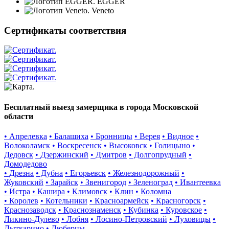
EGGER
Veneto
Сертификаты соответствия
Бесплатный выезд замерщика в города Московской
области
• Апрелевка
• Балашиха
• Бронницы
• Верея
• Видное
•
Волоколамск
• Воскресенск
• Высоковск
• Голицыно
•
Дедовск
• Дзержинский
• Дмитров
• Долгопрудный
•
Домодедово
• Дрезна
• Дубна
• Егорьевск
• Железнодорожный
•
Жуковский
• Зарайск
• Звенигород
• Зеленоград
• Ивантеевка
• Истра
• Кашира
• Климовск
• Клин
• Коломна
• Королев
• Котельники
• Красноармейск
• Красногорск
•
Краснозаводск
• Краснознаменск
• Кубинка
• Куровское
•
Ликино-Дулево
• Лобня
• Лосино-Петровский
• Луховицы
•
Лыткарино
• Люберцы