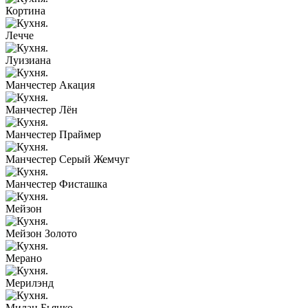
Кортина
Лечче
Луизиана
Манчестер Акация
Манчестер Лён
Манчестер Праймер
Манчестер Серый Жемчуг
Манчестер Фисташка
Мейзон
Мейзон Золото
Мерано
Мерилэнд
Милан Бьянко