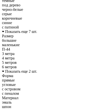
темные
под дерево
черно-белые
серые
коричневые
синие
с патиной
Показать еще 7 шт.
Размер
большие
маленькие
П-44
3 метра
4 метра
5 метров
6 метров
Показать еще 2 шт.
Форма
прямые
угловые
с островом
с пеналом
Материал
эмаль
шпон