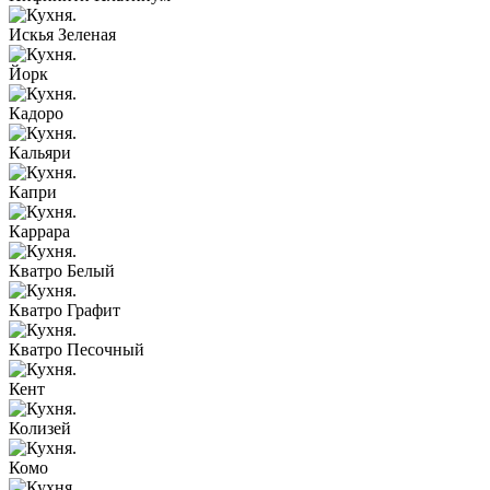
Искья Зеленая
Йорк
Кадоро
Кальяри
Капри
Каррара
Кватро Белый
Кватро Графит
Кватро Песочный
Кент
Колизей
Комо