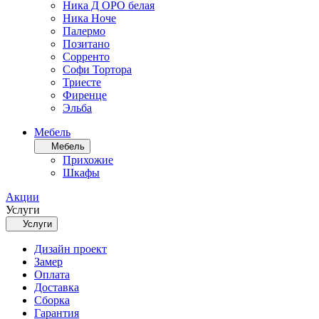
Ника Д ОРО белая
Ника Ноче
Палермо
Позитано
Сорренто
Софи Тортора
Триесте
Фиренце
Эльба
Мебель
Мебель
Прихожие
Шкафы
Акции
Услуги
Услуги
Дизайн проект
Замер
Оплата
Доставка
Сборка
Гарантия