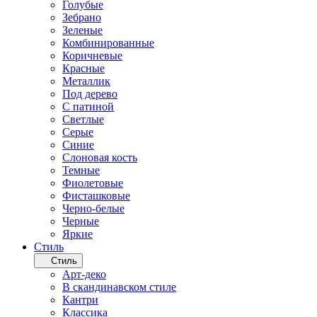
Голубые
Зебрано
Зеленые
Комбинированные
Коричневые
Красные
Металлик
Под дерево
С патиной
Светлые
Серые
Синие
Слоновая кость
Темные
Фиолетовые
Фисташковые
Черно-белые
Черные
Яркие
Стиль
Стиль
Арт-деко
В скандинавском стиле
Кантри
Классика