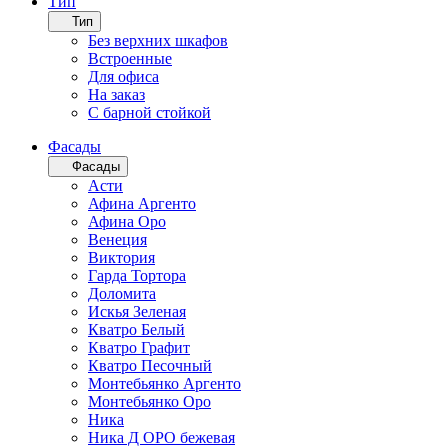
Тип
Тип
Без верхних шкафов
Встроенные
Для офиса
На заказ
С барной стойкой
Фасады
Фасады
Асти
Афина Аргенто
Афина Оро
Венеция
Виктория
Гарда Тортора
Доломита
Искья Зеленая
Кватро Белый
Кватро Графит
Кватро Песочный
Монтебьянко Аргенто
Монтебьянко Оро
Ника
Ника Д ОРО бежевая