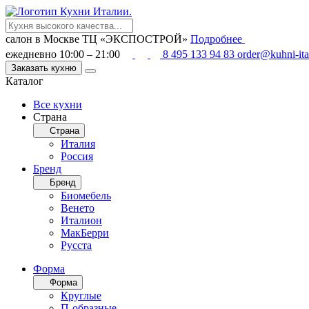
салон в Москве
ТЦ «ЭКСПОСТРОЙ»
Подробнее
ежедневно 10:00 – 21:00
8 495 133 94 83
order@kuhni-ita
Заказать кухню
Каталог
Все кухни
Страна
Страна
Италия
Россия
Бренд
Бренд
Биомебель
Венето
Италион
МакБерри
Русста
Форма
Форма
Круглые
П-образные