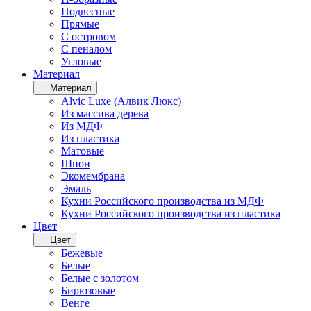
Подвесные
Прямые
С островом
С пеналом
Угловые
Материал
Материал
Alvic Luxe (Алвик Люкс)
Из массива дерева
Из МДФ
Из пластика
Матовые
Шпон
Экомембрана
Эмаль
Кухни Российского производства из МДФ
Кухни Российского производства из пластика
Цвет
Цвет
Бежевые
Белые
Белые с золотом
Бирюзовые
Венге