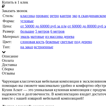
Купить в 1 клик
Заказать звонок
Стиль:
классика
прованс
ретро
кантри
эко
в скандинавском
Форма:
угловые
Цена:
от 50000 до 60000 руб за п/м
от 60000 до 80000 руб з
Размер:
большие
5 метров
6 метров
Материал:
эмаль
матовые
из массива дерева
Цвет:
слоновая кость
бежевые
светлые
под дерево
Тип:
на заказ
встроенные
Описание
Оплата
Доставка
Сборка
Отзывы
Чарующая классическая мебельная композиция в эксклюзивном 
помощью вы сможете максимально удобно и комфортно обустро
Кухня Аскот — это уникальная кухонная композиция с продум
надежности и долговечности. В комплектацию входит достаточн
вместе с нашей изящной мебельной композицией!