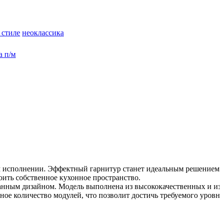
 стиле
неоклассика
а п/м
исполнении. Эффектный гарнитур станет идеальным решением дл
ить собственное кухонное пространство.
анным дизайном. Модель выполнена из высококачественных и из
ое количество модулей, что позволит достичь требуемого уровн