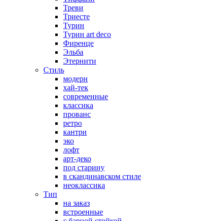
Треви
Триесте
Турин
Турин art deco
Фиренце
Эльба
Этернити
Стиль
модерн
хай-тек
современные
классика
прованс
ретро
кантри
эко
лофт
арт-деко
под старину
в скандинавском стиле
неоклассика
Тип
на заказ
встроенные
с барной стойкой