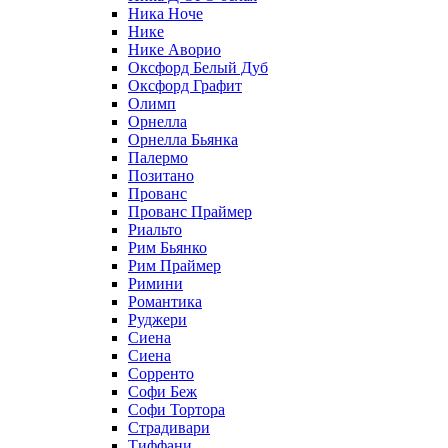
Ника Ноче
Нике
Нике Аворио
Оксфорд Белый Дуб
Оксфорд Графит
Олимп
Орнелла
Орнелла Бьянка
Палермо
Позитано
Прованс
Прованс Праймер
Риальто
Рим Бьянко
Рим Праймер
Римини
Романтика
Руджери
Сиена
Сиена
Сорренто
Софи Беж
Софи Тортора
Страдивари
Тиффани