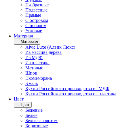
П-образные
Подвесные
Прямые
С островом
С пеналом
Угловые
Материал
Материал
Alvic Luxe (Алвик Люкс)
Из массива дерева
Из МДФ
Из пластика
Матовые
Шпон
Экомембрана
Эмаль
Кухни Российского производства из МДФ
Кухни Российского производства из пластика
Цвет
Цвет
Бежевые
Белые
Белые с золотом
Бирюзовые