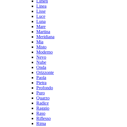
Limen
Linea
Lisse
Luce
Luna
Mare
Martina
Meridiana
Mia
Misto
Moderno
Nevo
Nube
Onda
Orizzonte
Paola
Pietra
Profondo
Puro
Quarzo
Radice
Raggio
Raso
Riflesso
Rima