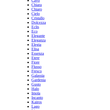
Cavo
Chiara
Chiaro
Cielo
Cristallo
Dolcezza
Eclis
Eco
Elegante
Eleganza
Elegia
Elisa
Essenza
Etere
Fiore
Flusso
Fresco
Galassia
Gardenia
Gusto
Halo
Imola
Incanto
Kairos
Lago