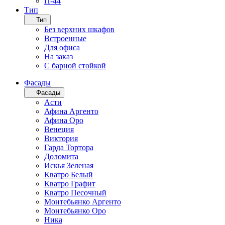
П-44
Тип
Тип
Без верхних шкафов
Встроенные
Для офиса
На заказ
С барной стойкой
Фасады
Фасады
Асти
Афина Аргенто
Афина Оро
Венеция
Виктория
Гарда Тортора
Доломита
Искья Зеленая
Кватро Белый
Кватро Графит
Кватро Песочный
Монтебьянко Аргенто
Монтебьянко Оро
Ника