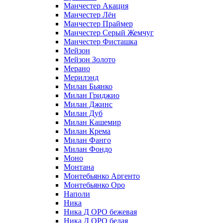
Манчестер Акация
Манчестер Лён
Манчестер Праймер
Манчестер Серый Жемчуг
Манчестер Фисташка
Мейзон
Мейзон Золото
Мерано
Мерилэнд
Милан Бьянко
Милан Гриджио
Милан Джинс
Милан Дуб
Милан Кашемир
Милан Крема
Милан Фанго
Милан Фондо
Моно
Монтана
Монтебьянко Аргенто
Монтебьянко Оро
Наполи
Ника
Ника Д ОРО бежевая
Ника Д ОРО белая