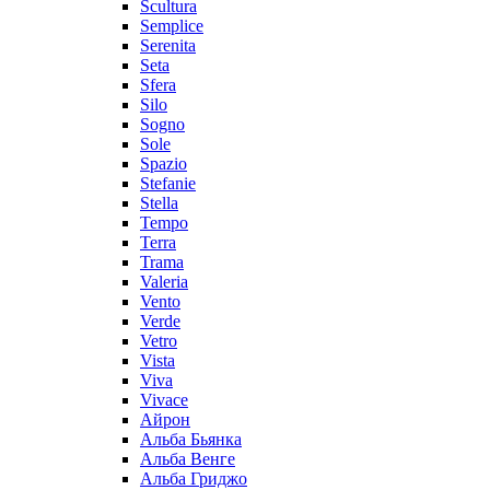
Scultura
Semplice
Serenita
Seta
Sfera
Silo
Sogno
Sole
Spazio
Stefanie
Stella
Tempo
Terra
Trama
Valeria
Vento
Verde
Vetro
Vista
Viva
Vivace
Айрон
Альба Бьянка
Альба Венге
Альба Гриджо