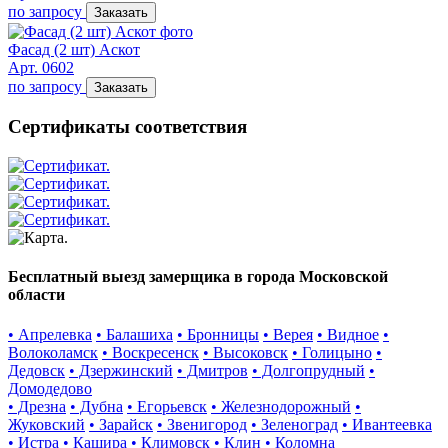
по запросу
Заказать
Фасад (2 шт) Аскот
Арт. 0602
по запросу
Заказать
Сертификаты соответствия
Бесплатный выезд замерщика в города Московской
области
• Апрелевка
• Балашиха
• Бронницы
• Верея
• Видное
•
Волоколамск
• Воскресенск
• Высоковск
• Голицыно
•
Дедовск
• Дзержинский
• Дмитров
• Долгопрудный
•
Домодедово
• Дрезна
• Дубна
• Егорьевск
• Железнодорожный
•
Жуковский
• Зарайск
• Звенигород
• Зеленоград
• Ивантеевка
• Истра
• Кашира
• Климовск
• Клин
• Коломна