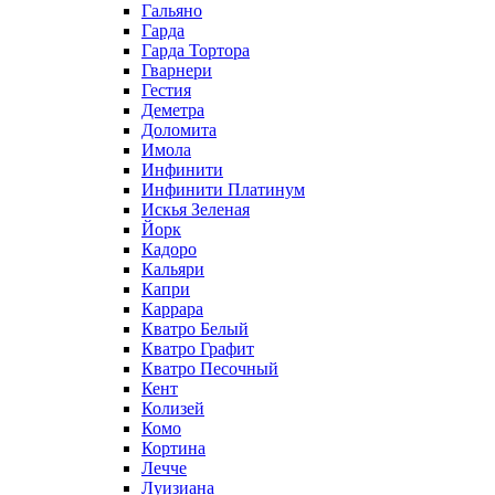
Гальяно
Гарда
Гарда Тортора
Гварнери
Гестия
Деметра
Доломита
Имола
Инфинити
Инфинити Платинум
Искья Зеленая
Йорк
Кадоро
Кальяри
Капри
Каррара
Кватро Белый
Кватро Графит
Кватро Песочный
Кент
Колизей
Комо
Кортина
Лечче
Луизиана