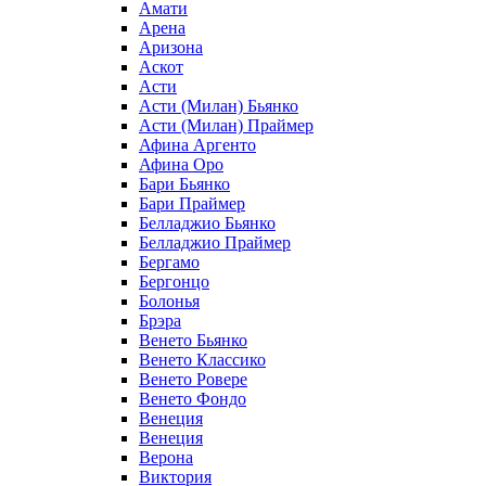
Амати
Арена
Аризона
Аскот
Асти
Асти (Милан) Бьянко
Асти (Милан) Праймер
Афина Аргенто
Афина Оро
Бари Бьянко
Бари Праймер
Белладжио Бьянко
Белладжио Праймер
Бергамо
Бергонцо
Болонья
Брэра
Венето Бьянко
Венето Классико
Венето Ровере
Венето Фондо
Венеция
Венеция
Верона
Виктория