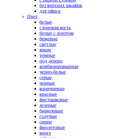
без верхних шкафов
для офиса
Цвет
белые
слоновая кость
белые с золотом
бежевые
светлые
яркие
темные
под дерево
комбинированные
черно-белые
серые
черные
коричневые
красные
фисташковые
зеленые
бирюзовые
голубые
синие
фиолетовые
венге