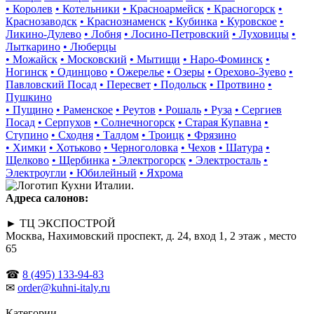
• Королев
• Котельники
• Красноармейск
• Красногорск
•
Краснозаводск
• Краснознаменск
• Кубинка
• Куровское
•
Ликино-Дулево
• Лобня
• Лосино-Петровский
• Луховицы
•
Лыткарино
• Люберцы
• Можайск
• Московский
• Мытищи
• Наро-Фоминск
•
Ногинск
• Одинцово
• Ожерелье
• Озеры
• Орехово-Зуево
•
Павловский Посад
• Пересвет
• Подольск
• Протвино
•
Пушкино
• Пущино
• Раменское
• Реутов
• Рошаль
• Руза
• Сергиев
Посад
• Серпухов
• Солнечногорск
• Старая Купавна
•
Ступино
• Сходня
• Талдом
• Троицк
• Фрязино
• Химки
• Хотьково
• Черноголовка
• Чехов
• Шатура
•
Щелково
• Щербинка
• Электрогорск
• Электросталь
•
Электроугли
• Юбилейный
• Яхрома
Адреса салонов:
► ТЦ ЭКСПОСТРОЙ
Москва, Нахимовский проспект, д. 24, вход 1, 2 этаж , место
65
☎
8 (495) 133-94-83
✉
order@kuhni-italy.ru
Категории