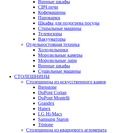
Винные шкафы
СВЧ печи
Кофемашины
Пароварки
Шкафы для подогрева посуды
Стиральные машины
Телевизоры
Вакууматоры
Отдельностоящая техника
Холодильники
Морозильные камеры
Морозильные лари
Винные шкафы
Сушильные машины
СТОЛЕШНИЦЫ
Столешницы из искусственного камня
Bienstone
DuPont Corian
DuPont Montelli
Grandex
Hanex
LG Hi-Macs
Samsung Staron
Tristone
Столешницы из кварцевого агломерата