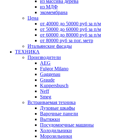
из массива дерева
из МДФ
экомембрана
Цена
от 40000 до 50000 руб за п/м
от 50000 до 60000 руб за п/м
от 60000 до 80000 руб за п/м
от 80000 руб за пог. метр
Итальянские фасады
ТЕХНИКА
Производители
AEG
Fulgor Milano
Gaggenau
Graude
Kuppersbusch
Neff
Smeg
Встраиваемая техника
Духовые шкафы
Варочные панели
Вытяжки
Посудомоечные машины
Холодильники
Морозильники