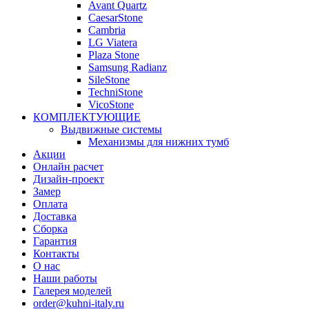
Avant Quartz
CaesarStone
Cambria
LG Viatera
Plaza Stone
Samsung Radianz
SileStone
TechniStone
VicoStone
КОМПЛЕКТУЮЩИЕ
Выдвижные системы
Механизмы для нижних тумб
Акции
Онлайн расчет
Дизайн-проект
Замер
Оплата
Доставка
Сборка
Гарантия
Контакты
О нас
Наши работы
Галерея моделей
order@kuhni-italy.ru