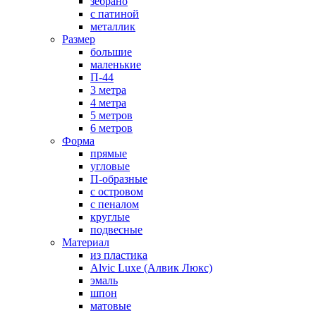
зебрано
с патиной
металлик
Размер
большие
маленькие
П-44
3 метра
4 метра
5 метров
6 метров
Форма
прямые
угловые
П-образные
с островом
с пеналом
круглые
подвесные
Материал
из пластика
Alvic Luxe (Алвик Люкс)
эмаль
шпон
матовые