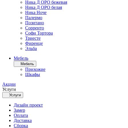
Ника Д ОРО бежевая
Ника Д ОРО белая
Ника Ноче
Палермо
Позитано
Сорренто
Софи Тортора
Триесте
Фиренце
Эльба
Мебель
Мебель
Прихожие
Шкафы
Акции
Услуги
Услуги
Дизайн проект
Замер
Оплата
Доставка
Сборка