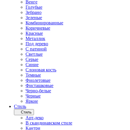
Венге
Голубые
Зебрано
Зеленые
Комбинированные
Коричневые
Красные
Металлик
Под дерево
С патиной
Светлые
Серые
Синие
Слоновая кость
Темные
Фиолетовые
Фисташковые
Черно-белые
Черные
Яркие
Стиль
Стиль
Арт-деко
В скандинавском стиле
Кантри