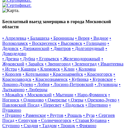
Бесплатный выезд замерщика в города Московской
области
• Апрелевка
• Балашиха
• Бронницы
• Верея
• Видное
•
Волоколамск
• Воскресенск
• Высоковск
• Голицыно
•
Дедовск
• Дзержинский
• Дмитров
• Долгопрудный
•
Домодедово
• Дрезна
• Дубна
• Егорьевск
• Железнодорожный
•
Жуковский
• Зарайск
• Звенигород
• Зеленоград
• Ивантеевка
• Истра
• Кашира
• Климовск
• Клин
• Коломна
• Королев
• Котельники
• Красноармейск
• Красногорск
•
Краснозаводск
• Краснознаменск
• Кубинка
• Куровское
•
Ликино-Дулево
• Лобня
• Лосино-Петровский
• Луховицы
•
Лыткарино
• Люберцы
• Можайск
• Московский
• Мытищи
• Наро-Фоминск
•
Ногинск
• Одинцово
• Ожерелье
• Озеры
• Орехово-Зуево
•
Павловский Посад
• Пересвет
• Подольск
• Протвино
•
Пушкино
• Пущино
• Раменское
• Реутов
• Рошаль
• Руза
• Сергиев
Посад
• Серпухов
• Солнечногорск
• Старая Купавна
•
Ступино
• Сходня
• Талдом
• Троицк
• Фрязино