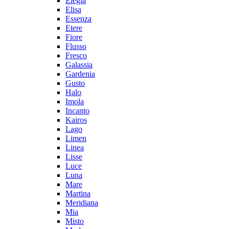
Elegia
Elisa
Essenza
Etere
Fiore
Flusso
Fresco
Galassia
Gardenia
Gusto
Halo
Imola
Incanto
Kairos
Lago
Limen
Linea
Lisse
Luce
Luna
Mare
Martina
Meridiana
Mia
Misto