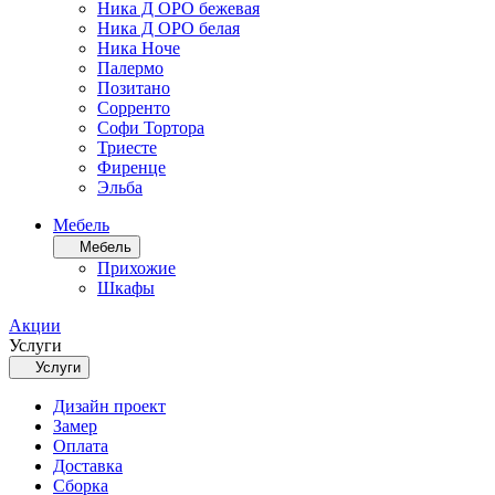
Ника Д ОРО бежевая
Ника Д ОРО белая
Ника Ноче
Палермо
Позитано
Сорренто
Софи Тортора
Триесте
Фиренце
Эльба
Мебель
Мебель
Прихожие
Шкафы
Акции
Услуги
Услуги
Дизайн проект
Замер
Оплата
Доставка
Сборка