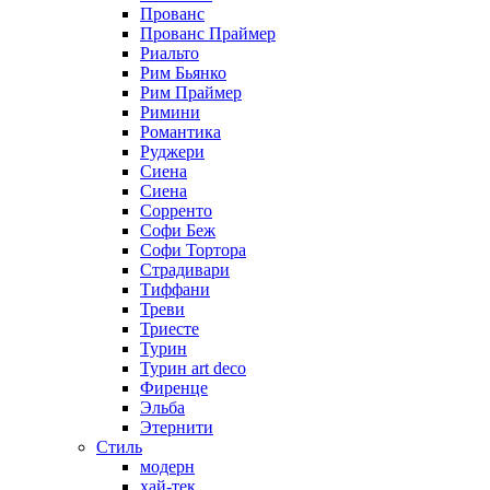
Прованс
Прованс Праймер
Риальто
Рим Бьянко
Рим Праймер
Римини
Романтика
Руджери
Сиена
Сиена
Сорренто
Софи Беж
Софи Тортора
Страдивари
Тиффани
Треви
Триесте
Турин
Турин art deco
Фиренце
Эльба
Этернити
Стиль
модерн
хай-тек