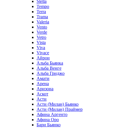
Stella
Tempo
Terra
Trama
Valeria
Vento
Verde
Vetro
Vista
Viva
Vivace
Айрон
Альба Бьянка
Альба Венге
Альба Гриджо
Амати
Арена
Аризона
Аскот
Асти
Асти (Милан) Бьянко
Асти (Милан) Праймер
Афина Аргенто
Афина Оро
Бари Бьянко