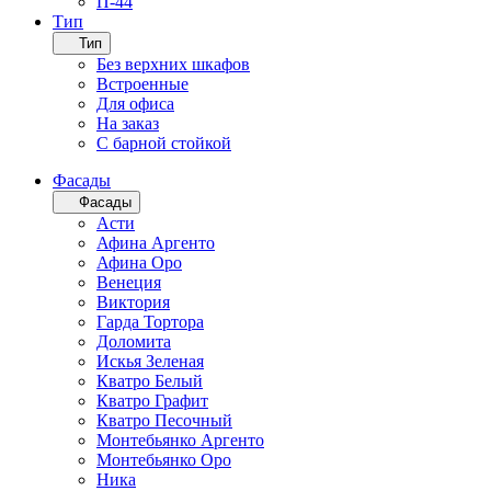
П-44
Тип
Тип
Без верхних шкафов
Встроенные
Для офиса
На заказ
С барной стойкой
Фасады
Фасады
Асти
Афина Аргенто
Афина Оро
Венеция
Виктория
Гарда Тортора
Доломита
Искья Зеленая
Кватро Белый
Кватро Графит
Кватро Песочный
Монтебьянко Аргенто
Монтебьянко Оро
Ника