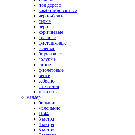
под дерево
комбинированные
черно-белые
серые
черные
коричневые
красные
фисташковые
зеленые
бирюзовые
голубые
синие
фиолетовые
венге
зебрано
с патиной
металлик
Размер
большие
маленькие
П-44
3 метра
4 метра
5 метров