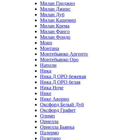
Милан Гриджио
Милан Джинс
Милан Дуб
Милан Кашемир
Милан Крема
Милан Фанго
Милан Фондо
Моно
Монтана
Монтебьянко Аргенто
Монтебьянко Оро
Наполи
Ника
Ника Д ОРО бежевая
Ника Д ОРО белая
Ника Ноче
Нике
Нике Аворио
Оксфорд Белый Дуб
Оксфорд Графит
Олимп
Орнелла
Орнелла Бьянка
Палермо
Позитано