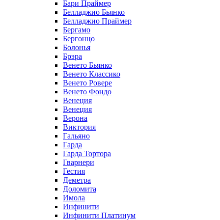
Бари Праймер
Белладжио Бьянко
Белладжио Праймер
Бергамо
Бергонцо
Болонья
Брэра
Венето Бьянко
Венето Классико
Венето Ровере
Венето Фондо
Венеция
Венеция
Верона
Виктория
Гальяно
Гарда
Гарда Тортора
Гварнери
Гестия
Деметра
Доломита
Имола
Инфинити
Инфинити Платинум