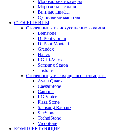
Морозильные камеры
Морозильные лари
Винные шкафы
Сушильные машины
СТОЛЕШНИЦЫ
Столешницы из искусственного камня
Bienstone
DuPont Corian
DuPont Montelli
Grandex
Hanex
LG Hi-Macs
Samsung Staron
Tristone
Столешницы из кварцевого агломерата
Avant Quartz
CaesarStone
Cambria
LG Viatera
Plaza Stone
Samsung Radianz
SileStone
TechniStone
VicoStone
КОМПЛЕКТУЮЩИЕ