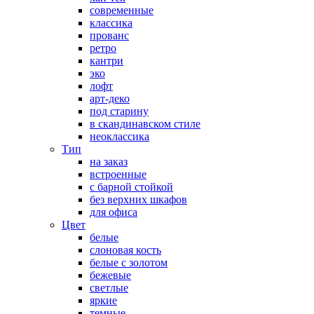
современные
классика
прованс
ретро
кантри
эко
лофт
арт-деко
под старину
в скандинавском стиле
неоклассика
Тип
на заказ
встроенные
с барной стойкой
без верхних шкафов
для офиса
Цвет
белые
слоновая кость
белые с золотом
бежевые
светлые
яркие
темные