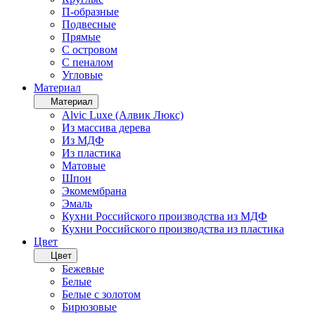
П-образные
Подвесные
Прямые
С островом
С пеналом
Угловые
Материал
Материал
Alvic Luxe (Алвик Люкс)
Из массива дерева
Из МДФ
Из пластика
Матовые
Шпон
Экомембрана
Эмаль
Кухни Российского производства из МДФ
Кухни Российского производства из пластика
Цвет
Цвет
Бежевые
Белые
Белые с золотом
Бирюзовые