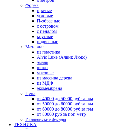
6 метров
Форма
прямые
угловые
П-образные
с островом
с пеналом
круглые
подвесные
Материал
из пластика
Alvic Luxe (Алвик Люкс)
эмаль
шпон
матовые
из массива дерева
из МДФ
экомембрана
Цена
от 40000 до 50000 руб за п/м
от 50000 до 60000 руб за п/м
от 60000 до 80000 руб за п/м
от 80000 руб за пог. метр
Итальянские фасады
ТЕХНИКА