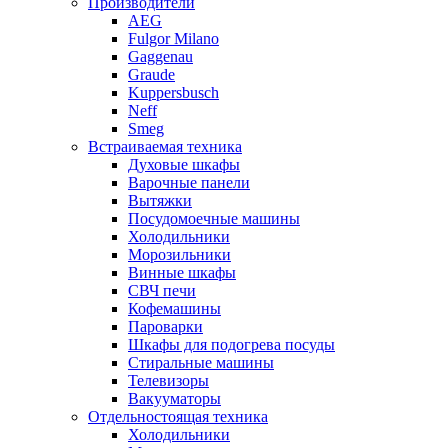
Производители
AEG
Fulgor Milano
Gaggenau
Graude
Kuppersbusch
Neff
Smeg
Встраиваемая техника
Духовые шкафы
Варочные панели
Вытяжки
Посудомоечные машины
Холодильники
Морозильники
Винные шкафы
СВЧ печи
Кофемашины
Пароварки
Шкафы для подогрева посуды
Стиральные машины
Телевизоры
Вакууматоры
Отдельностоящая техника
Холодильники