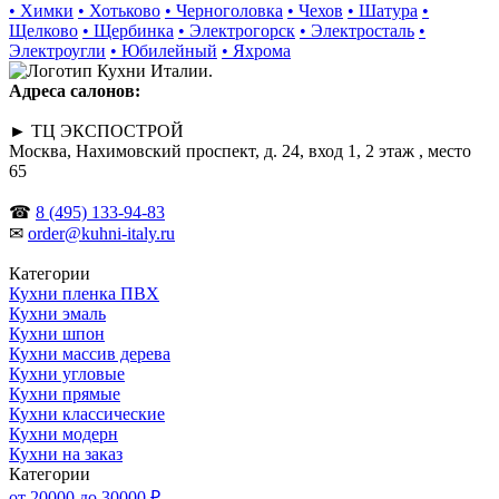
• Химки
• Хотьково
• Черноголовка
• Чехов
• Шатура
•
Щелково
• Щербинка
• Электрогорск
• Электросталь
•
Электроугли
• Юбилейный
• Яхрома
Адреса салонов:
► ТЦ ЭКСПОСТРОЙ
Москва, Нахимовский проспект, д. 24, вход 1, 2 этаж , место
65
☎
8 (495) 133-94-83
✉
order@kuhni-italy.ru
Категории
Кухни пленка ПВХ
Кухни эмаль
Кухни шпон
Кухни массив дерева
Кухни угловые
Кухни прямые
Кухни классические
Кухни модерн
Кухни на заказ
Категории
от 20000 до 30000 ₽