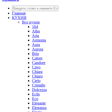
Главная
КУХНИ
Все кухни
164
Alba
Aria
Armonia
Aura
Aurora
Brio
Calore
Candore
Cavo
Chiara
Chiaro
Cielo
Cristallo
Dolcezza
Eclis
Eco
Elegante
Eleganza