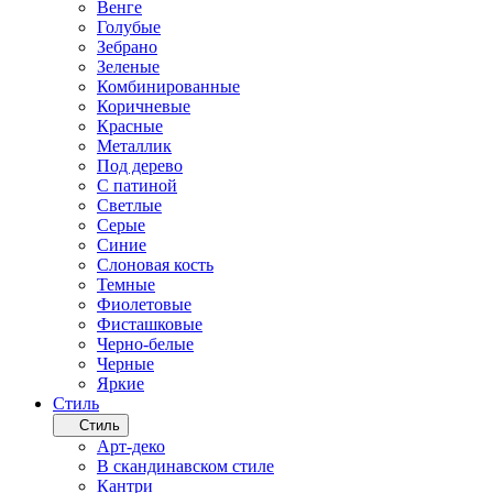
Венге
Голубые
Зебрано
Зеленые
Комбинированные
Коричневые
Красные
Металлик
Под дерево
С патиной
Светлые
Серые
Синие
Слоновая кость
Темные
Фиолетовые
Фисташковые
Черно-белые
Черные
Яркие
Стиль
Стиль
Арт-деко
В скандинавском стиле
Кантри