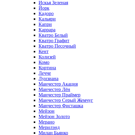
Искья Зеленая
Йорк
Кадоро
Кальяри
Капри
Каррара
Кватро Белый
Кватро Графит
Кватро Песочный
Кент
Колизей
Комо
Кортина
Лечче
Луизиана
Манчестер Акация
Манчестер Лён
Манчестер Праймер
Манчестер Серый Жемчуг
Манчестер Фисташка
Мейзон
Мейзон Золото
Мерано
Мерилэнд
Милан Бьянко