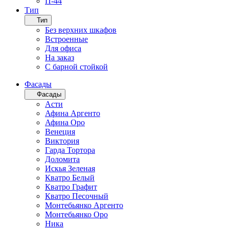
П-44
Тип
Тип
Без верхних шкафов
Встроенные
Для офиса
На заказ
С барной стойкой
Фасады
Фасады
Асти
Афина Аргенто
Афина Оро
Венеция
Виктория
Гарда Тортора
Доломита
Искья Зеленая
Кватро Белый
Кватро Графит
Кватро Песочный
Монтебьянко Аргенто
Монтебьянко Оро
Ника