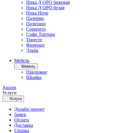
Ника Д ОРО бежевая
Ника Д ОРО белая
Ника Ноче
Палермо
Позитано
Сорренто
Софи Тортора
Триесте
Фиренце
Эльба
Мебель
Мебель
Прихожие
Шкафы
Акции
Услуги
Услуги
Дизайн проект
Замер
Оплата
Доставка
Сборка