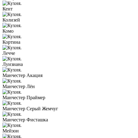
Кент
Колизей
Комо
Кортина
Лечче
Луизиана
Манчестер Акация
Манчестер Лён
Манчестер Праймер
Манчестер Серый Жемчуг
Манчестер Фисташка
Мейзон