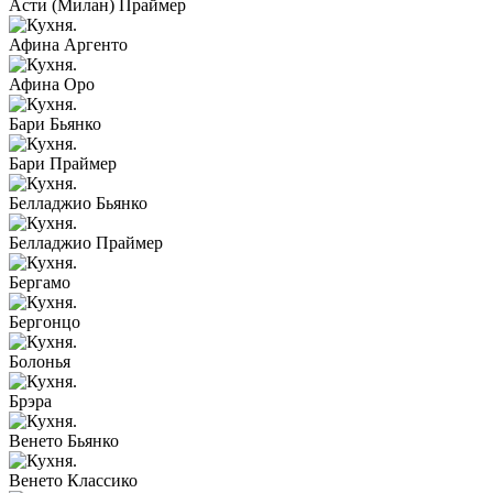
Асти (Милан) Праймер
Афина Аргенто
Афина Оро
Бари Бьянко
Бари Праймер
Белладжио Бьянко
Белладжио Праймер
Бергамо
Бергонцо
Болонья
Брэра
Венето Бьянко
Венето Классико