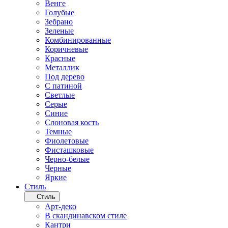
Венге
Голубые
Зебрано
Зеленые
Комбинированные
Коричневые
Красные
Металлик
Под дерево
С патиной
Светлые
Серые
Синие
Слоновая кость
Темные
Фиолетовые
Фисташковые
Черно-белые
Черные
Яркие
Стиль
Стиль
Арт-деко
В скандинавском стиле
Кантри