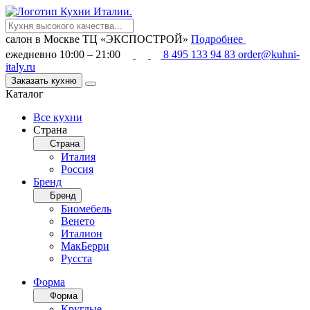
салон в Москве
ТЦ «ЭКСПОСТРОЙ»
Подробнее
ежедневно 10:00 – 21:00
8 495 133 94 83
order@kuhni-
italy.ru
Заказать кухню
Каталог
Все кухни
Страна
Страна
Италия
Россия
Бренд
Бренд
Биомебель
Венето
Италион
МакБерри
Русста
Форма
Форма
Круглые