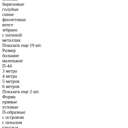
бирюзовые
голубые
синие
фиолетовые
венге
зебрано
с патиной
металлик
Показать еще 19 шт.
Размер
большие
маленькие
П-44
3 метра
4 метра
5 метров
6 метров
Показать еще 2 шт.
Форма
прямые
угловые
П-образные
с островом
с пеналом
круглые