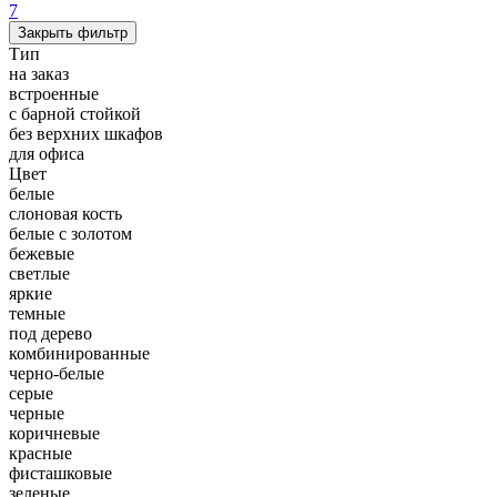
7
Закрыть фильтр
Тип
на заказ
встроенные
с барной стойкой
без верхних шкафов
для офиса
Цвет
белые
слоновая кость
белые с золотом
бежевые
светлые
яркие
темные
под дерево
комбинированные
черно-белые
серые
черные
коричневые
красные
фисташковые
зеленые