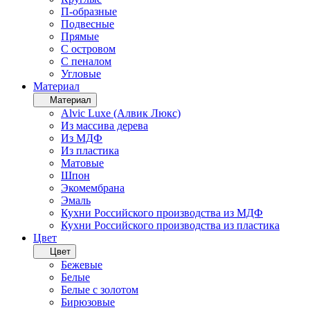
П-образные
Подвесные
Прямые
С островом
С пеналом
Угловые
Материал
Материал
Alvic Luxe (Алвик Люкс)
Из массива дерева
Из МДФ
Из пластика
Матовые
Шпон
Экомембрана
Эмаль
Кухни Российского производства из МДФ
Кухни Российского производства из пластика
Цвет
Цвет
Бежевые
Белые
Белые с золотом
Бирюзовые