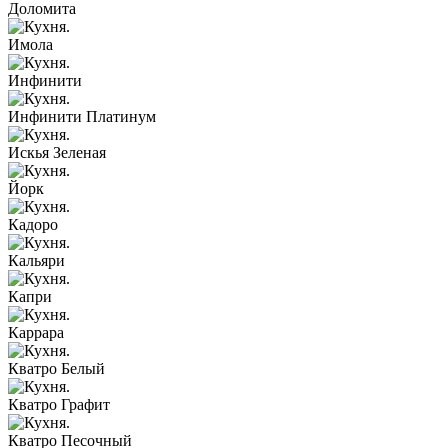
Доломита
Имола
Инфинити
Инфинити Платинум
Искья Зеленая
Йорк
Кадоро
Кальяри
Капри
Каррара
Кватро Белый
Кватро Графит
Кватро Песочный