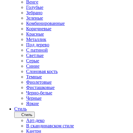
Венге
Голубые
Зебрано
Зеленые
Комбинированные
Коричневые
Красные
Металлик
Под дерево
С патиной
Светлые
Серые
Синие
Слоновая кость
Темные
Фиолетовые
Фисташковые
Черно-белые
Черные
Яркие
Стиль
Стиль
Арт-деко
В скандинавском стиле
Кантри