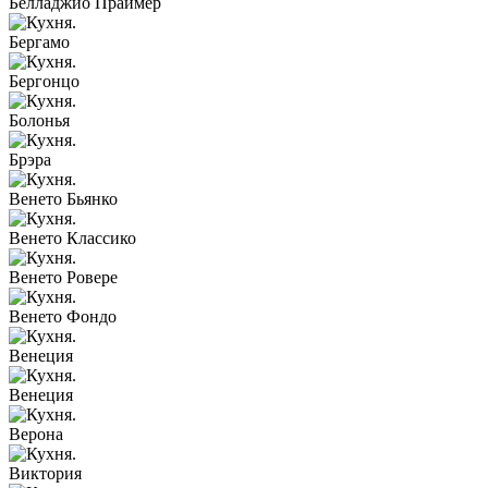
Белладжио Праймер
Бергамо
Бергонцо
Болонья
Брэра
Венето Бьянко
Венето Классико
Венето Ровере
Венето Фондо
Венеция
Венеция
Верона
Виктория