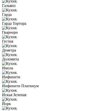
Гальяно
Гарда
Гарда Тортора
Гварнери
Гестия
Деметра
Доломита
Имола
Инфинити
Инфинити Платинум
Искья Зеленая
Йорк