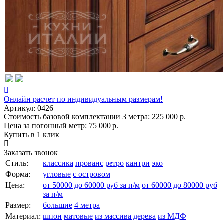
Онлайн расчет по индивидуальным размерам!
Артикул:
0426
Стоимость базовой комплектации 3 метра:
225 000 р.
Цена за погонный метр:
75 000 р.
Купить в 1 клик
Заказать звонок
Стиль:
классика
прованс
ретро
кантри
эко
Форма:
угловые
с островом
Цена:
от 50000 до 60000 руб за п/м
от 60000 до 80000 руб
за п/м
Размер:
большие
4 метра
Материал:
шпон
матовые
из массива дерева
из МДФ