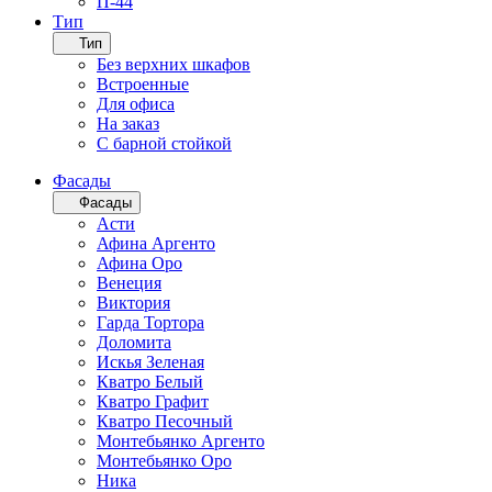
П-44
Тип
Тип
Без верхних шкафов
Встроенные
Для офиса
На заказ
С барной стойкой
Фасады
Фасады
Асти
Афина Аргенто
Афина Оро
Венеция
Виктория
Гарда Тортора
Доломита
Искья Зеленая
Кватро Белый
Кватро Графит
Кватро Песочный
Монтебьянко Аргенто
Монтебьянко Оро
Ника