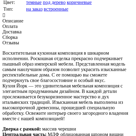
Цвет:
темные
под дерево
коричневые
Тип:
на заказ
встроенные
Описание
Оплата
Доставка
Сборка
Отзывы
Восхитительная кухонная композиция в шикарном
исполнении. Роскошная отделка прекрасно подчеркивает
пышный образ имперской мебели. Представленная модель
самым наилучшим образом позволит украсить изысканные
респектабельные дома. С ее помощью вы сможете
подчеркнуть свое благосостояние и особый вкус.
Кухня Йорк — это удивительная мебельная композиция с
элегантным продуманным дизайном. В каждой детали
прослеживается безукоризненное мастерство и дух
итальянских традиций. Изысканная мебель выполнена из
высокопрочной древесины, прошедшей специальную
обработку. Освежите интерьер своего загородного владения
вместе с нашей композицией!
Дверка с рамкой:
массив черешни
Центральная часть:
МДФ облицованная шпоном вишни