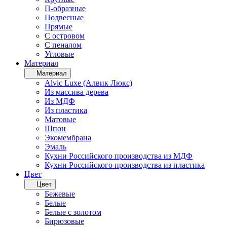
П-образные
Подвесные
Прямые
С островом
С пеналом
Угловые
Материал
Материал
Alvic Luxe (Алвик Люкс)
Из массива дерева
Из МДФ
Из пластика
Матовые
Шпон
Экомембрана
Эмаль
Кухни Российского производства из МДФ
Кухни Российского производства из пластика
Цвет
Цвет
Бежевые
Белые
Белые с золотом
Бирюзовые