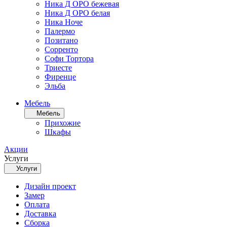
Ника Д ОРО бежевая
Ника Д ОРО белая
Ника Ноче
Палермо
Позитано
Сорренто
Софи Тортора
Триесте
Фиренце
Эльба
Мебель
Мебель
Прихожие
Шкафы
Акции
Услуги
Услуги
Дизайн проект
Замер
Оплата
Доставка
Сборка