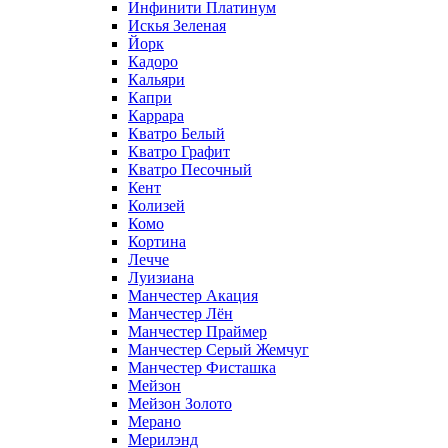
Инфинити Платинум
Искья Зеленая
Йорк
Кадоро
Кальяри
Капри
Каррара
Кватро Белый
Кватро Графит
Кватро Песочный
Кент
Колизей
Комо
Кортина
Лечче
Луизиана
Манчестер Акация
Манчестер Лён
Манчестер Праймер
Манчестер Серый Жемчуг
Манчестер Фисташка
Мейзон
Мейзон Золото
Мерано
Мерилэнд