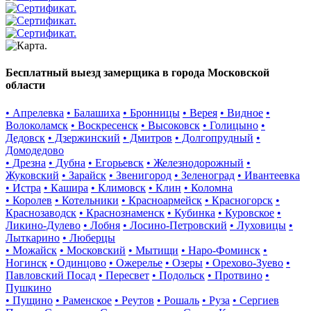
Бесплатный выезд замерщика в города Московской
области
• Апрелевка
• Балашиха
• Бронницы
• Верея
• Видное
•
Волоколамск
• Воскресенск
• Высоковск
• Голицыно
•
Дедовск
• Дзержинский
• Дмитров
• Долгопрудный
•
Домодедово
• Дрезна
• Дубна
• Егорьевск
• Железнодорожный
•
Жуковский
• Зарайск
• Звенигород
• Зеленоград
• Ивантеевка
• Истра
• Кашира
• Климовск
• Клин
• Коломна
• Королев
• Котельники
• Красноармейск
• Красногорск
•
Краснозаводск
• Краснознаменск
• Кубинка
• Куровское
•
Ликино-Дулево
• Лобня
• Лосино-Петровский
• Луховицы
•
Лыткарино
• Люберцы
• Можайск
• Московский
• Мытищи
• Наро-Фоминск
•
Ногинск
• Одинцово
• Ожерелье
• Озеры
• Орехово-Зуево
•
Павловский Посад
• Пересвет
• Подольск
• Протвино
•
Пушкино
• Пущино
• Раменское
• Реутов
• Рошаль
• Руза
• Сергиев