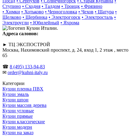
Посад
• Серпухов
• Солнечногорск
• Старая Купавна
•
Ступино
• Сходня
• Талдом
• Троицк
• Фрязино
• Химки
• Хотьково
• Черноголовка
• Чехов
• Шатура
•
Щелково
• Щербинка
• Электрогорск
• Электросталь
•
Электроугли
• Юбилейный
• Яхрома
Адреса салонов:
► ТЦ ЭКСПОСТРОЙ
Москва, Нахимовский проспект, д. 24, вход 1, 2 этаж , место
65
☎
8 (495) 133-94-83
✉
order@kuhni-italy.ru
Категории
Кухни пленка ПВХ
Кухни эмаль
Кухни шпон
Кухни массив дерева
Кухни угловые
Кухни прямые
Кухни классические
Кухни модерн
Кухни на заказ