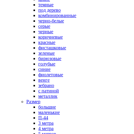
темные
под дерево
комбинированные
черно-белые
серые
черные
коричневые
красные
фисташковые
зеленые
бирюзовые
голубые
синие
фиолетовые
венге
зебрано
с патиной
металлик
Размер
большие
маленькие
П-44
3 метра
4 метра
5 метров