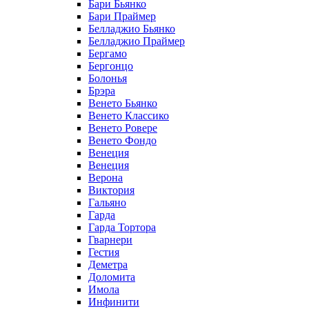
Бари Бьянко
Бари Праймер
Белладжио Бьянко
Белладжио Праймер
Бергамо
Бергонцо
Болонья
Брэра
Венето Бьянко
Венето Классико
Венето Ровере
Венето Фондо
Венеция
Венеция
Верона
Виктория
Гальяно
Гарда
Гарда Тортора
Гварнери
Гестия
Деметра
Доломита
Имола
Инфинити