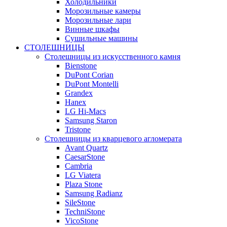
Холодильники
Морозильные камеры
Морозильные лари
Винные шкафы
Сушильные машины
СТОЛЕШНИЦЫ
Столешницы из искусственного камня
Bienstone
DuPont Corian
DuPont Montelli
Grandex
Hanex
LG Hi-Macs
Samsung Staron
Tristone
Столешницы из кварцевого агломерата
Avant Quartz
CaesarStone
Cambria
LG Viatera
Plaza Stone
Samsung Radianz
SileStone
TechniStone
VicoStone