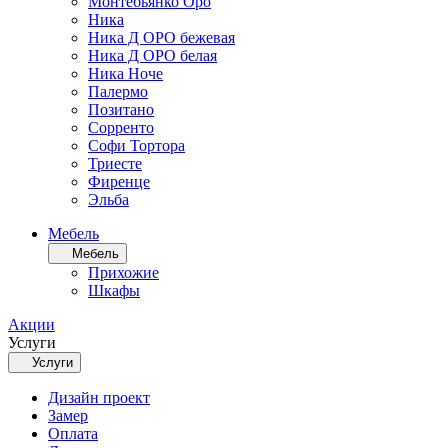
Монтебьянко Оро
Ника
Ника Д ОРО бежевая
Ника Д ОРО белая
Ника Ноче
Палермо
Позитано
Сорренто
Софи Тортора
Триесте
Фиренце
Эльба
Мебель
Мебель
Прихожие
Шкафы
Акции
Услуги
Услуги
Дизайн проект
Замер
Оплата