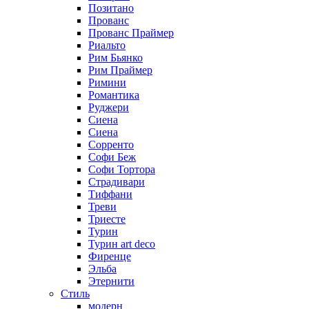
Позитано
Прованс
Прованс Праймер
Риальто
Рим Бьянко
Рим Праймер
Римини
Романтика
Руджери
Сиена
Сиена
Сорренто
Софи Беж
Софи Тортора
Страдивари
Тиффани
Треви
Триесте
Турин
Турин art deco
Фиренце
Эльба
Этернити
Стиль
модерн