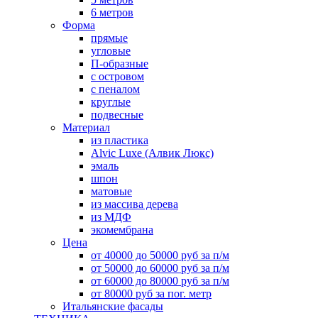
6 метров
Форма
прямые
угловые
П-образные
с островом
с пеналом
круглые
подвесные
Материал
из пластика
Alvic Luxe (Алвик Люкс)
эмаль
шпон
матовые
из массива дерева
из МДФ
экомембрана
Цена
от 40000 до 50000 руб за п/м
от 50000 до 60000 руб за п/м
от 60000 до 80000 руб за п/м
от 80000 руб за пог. метр
Итальянские фасады