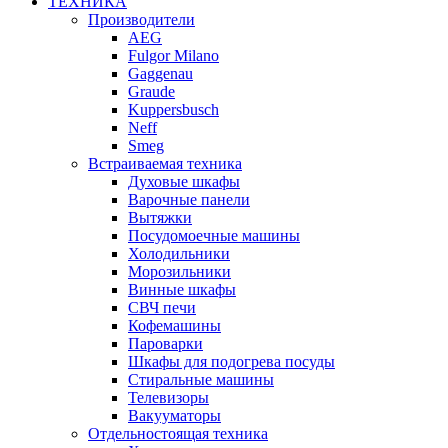
ТЕХНИКА
Производители
AEG
Fulgor Milano
Gaggenau
Graude
Kuppersbusch
Neff
Smeg
Встраиваемая техника
Духовые шкафы
Варочные панели
Вытяжки
Посудомоечные машины
Холодильники
Морозильники
Винные шкафы
СВЧ печи
Кофемашины
Пароварки
Шкафы для подогрева посуды
Стиральные машины
Телевизоры
Вакууматоры
Отдельностоящая техника