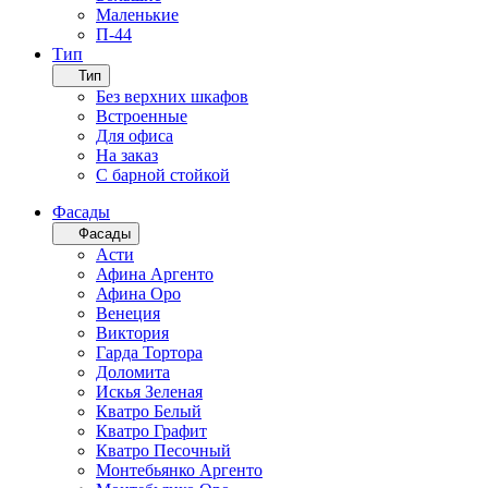
Маленькие
П-44
Тип
Тип
Без верхних шкафов
Встроенные
Для офиса
На заказ
С барной стойкой
Фасады
Фасады
Асти
Афина Аргенто
Афина Оро
Венеция
Виктория
Гарда Тортора
Доломита
Искья Зеленая
Кватро Белый
Кватро Графит
Кватро Песочный
Монтебьянко Аргенто