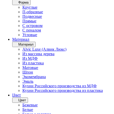
Форма
Круглые
П-образные
Подвесные
Прямые
С островом
С пеналом
Угловые
Материал
Материал
Alvic Luxe (Алвик Люкс)
Из массива дерева
Из МДФ
Из пластика
Матовые
Шпон
Экомембрана
Эмаль
Кухни Российского производства из МДФ
Кухни Российского производства из пластика
Цвет
Цвет
Бежевые
Белые