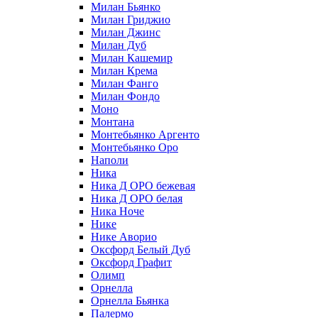
Милан Бьянко
Милан Гриджио
Милан Джинс
Милан Дуб
Милан Кашемир
Милан Крема
Милан Фанго
Милан Фондо
Моно
Монтана
Монтебьянко Аргенто
Монтебьянко Оро
Наполи
Ника
Ника Д ОРО бежевая
Ника Д ОРО белая
Ника Ноче
Нике
Нике Аворио
Оксфорд Белый Дуб
Оксфорд Графит
Олимп
Орнелла
Орнелла Бьянка
Палермо