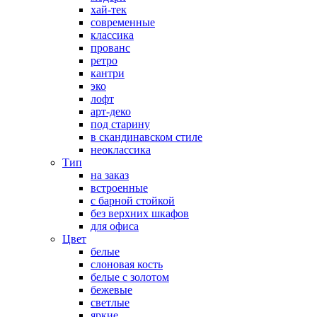
хай-тек
современные
классика
прованс
ретро
кантри
эко
лофт
арт-деко
под старину
в скандинавском стиле
неоклассика
Тип
на заказ
встроенные
с барной стойкой
без верхних шкафов
для офиса
Цвет
белые
слоновая кость
белые с золотом
бежевые
светлые
яркие