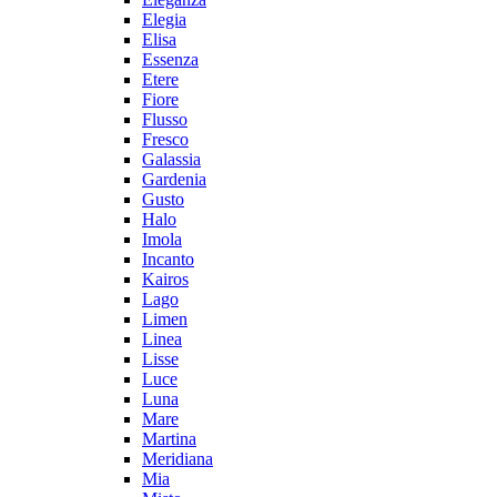
Elegia
Elisa
Essenza
Etere
Fiore
Flusso
Fresco
Galassia
Gardenia
Gusto
Halo
Imola
Incanto
Kairos
Lago
Limen
Linea
Lisse
Luce
Luna
Mare
Martina
Meridiana
Mia