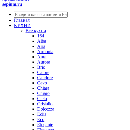
sepium.ru
Главная
КУХНИ
Все кухни
164
Alba
Aria
Armonia
Aura
Aurora
Brio
Calore
Candore
Cavo
Chiara
Chiaro
Cielo
Cristallo
Dolcezza
Eclis
Eco
Elegante
Eleganza