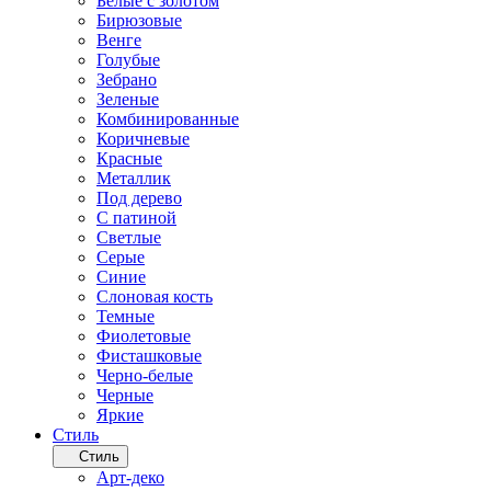
Белые с золотом
Бирюзовые
Венге
Голубые
Зебрано
Зеленые
Комбинированные
Коричневые
Красные
Металлик
Под дерево
С патиной
Светлые
Серые
Синие
Слоновая кость
Темные
Фиолетовые
Фисташковые
Черно-белые
Черные
Яркие
Стиль
Стиль
Арт-деко