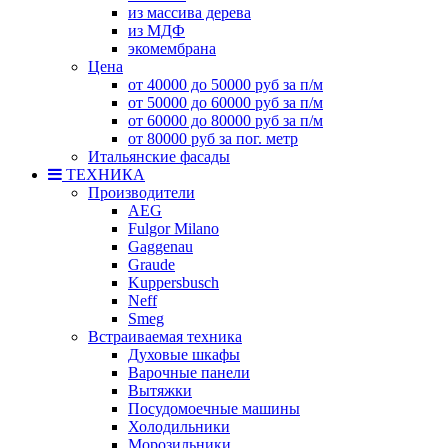
из массива дерева
из МДФ
экомембрана
Цена
от 40000 до 50000 руб за п/м
от 50000 до 60000 руб за п/м
от 60000 до 80000 руб за п/м
от 80000 руб за пог. метр
Итальянские фасады
ТЕХНИКА
Производители
AEG
Fulgor Milano
Gaggenau
Graude
Kuppersbusch
Neff
Smeg
Встраиваемая техника
Духовые шкафы
Варочные панели
Вытяжки
Посудомоечные машины
Холодильники
Морозильники