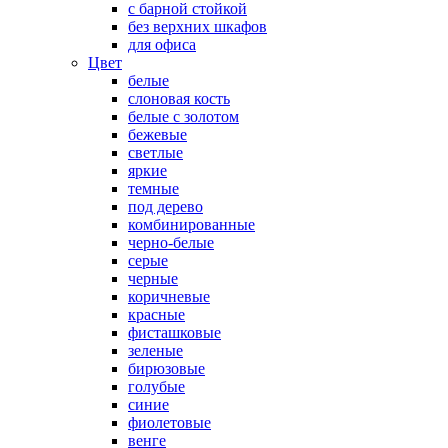
с барной стойкой
без верхних шкафов
для офиса
Цвет
белые
слоновая кость
белые с золотом
бежевые
светлые
яркие
темные
под дерево
комбинированные
черно-белые
серые
черные
коричневые
красные
фисташковые
зеленые
бирюзовые
голубые
синие
фиолетовые
венге