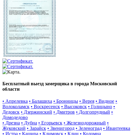
Бесплатный выезд замерщика в города Московской
области
• Апрелевка
• Балашиха
• Бронницы
• Верея
• Видное
•
Волоколамск
• Воскресенск
• Высоковск
• Голицыно
•
Дедовск
• Дзержинский
• Дмитров
• Долгопрудный
•
Домодедово
• Дрезна
• Дубна
• Егорьевск
• Железнодорожный
•
Жуковский
• Зарайск
• Звенигород
• Зеленоград
• Ивантеевка
• Истра
• Кашира
• Климовск
• Клин
• Коломна