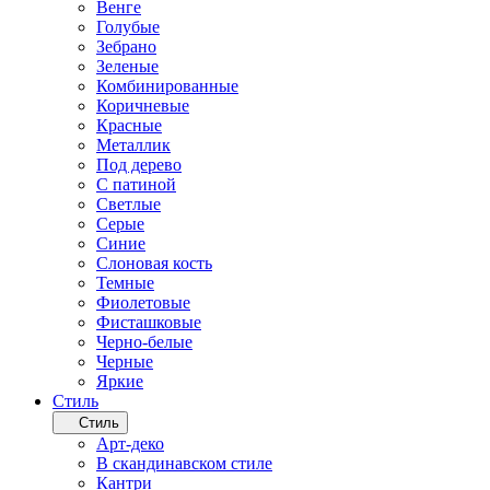
Венге
Голубые
Зебрано
Зеленые
Комбинированные
Коричневые
Красные
Металлик
Под дерево
С патиной
Светлые
Серые
Синие
Слоновая кость
Темные
Фиолетовые
Фисташковые
Черно-белые
Черные
Яркие
Стиль
Стиль
Арт-деко
В скандинавском стиле
Кантри