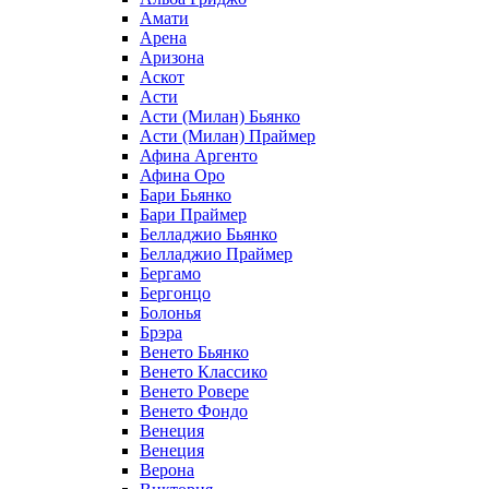
Амати
Арена
Аризона
Аскот
Асти
Асти (Милан) Бьянко
Асти (Милан) Праймер
Афина Аргенто
Афина Оро
Бари Бьянко
Бари Праймер
Белладжио Бьянко
Белладжио Праймер
Бергамо
Бергонцо
Болонья
Брэра
Венето Бьянко
Венето Классико
Венето Ровере
Венето Фондо
Венеция
Венеция
Верона