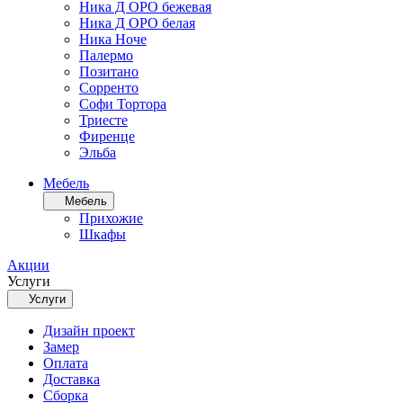
Ника Д ОРО бежевая
Ника Д ОРО белая
Ника Ноче
Палермо
Позитано
Сорренто
Софи Тортора
Триесте
Фиренце
Эльба
Мебель
Мебель
Прихожие
Шкафы
Акции
Услуги
Услуги
Дизайн проект
Замер
Оплата
Доставка
Сборка