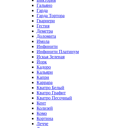
Виктория
Гальяно
Гарда
Гарда Тортора
Гварнери
Гестия
Деметра
Доломита
Имола
Инфинити
Инфинити Платинум
Искья Зеленая
Йорк
Кадоро
Кальяри
Капри
Каррара
Кватро Белый
Кватро Графит
Кватро Песочный
Кент
Колизей
Комо
Кортина
Лечче