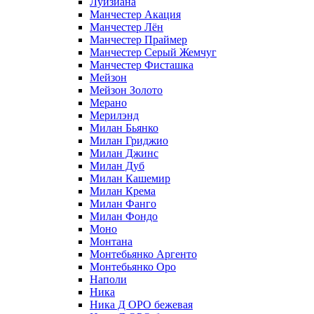
Луизиана
Манчестер Акация
Манчестер Лён
Манчестер Праймер
Манчестер Серый Жемчуг
Манчестер Фисташка
Мейзон
Мейзон Золото
Мерано
Мерилэнд
Милан Бьянко
Милан Гриджио
Милан Джинс
Милан Дуб
Милан Кашемир
Милан Крема
Милан Фанго
Милан Фондо
Моно
Монтана
Монтебьянко Аргенто
Монтебьянко Оро
Наполи
Ника
Ника Д ОРО бежевая