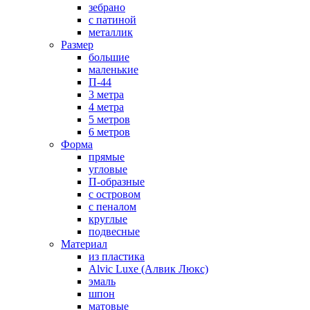
зебрано
с патиной
металлик
Размер
большие
маленькие
П-44
3 метра
4 метра
5 метров
6 метров
Форма
прямые
угловые
П-образные
с островом
с пеналом
круглые
подвесные
Материал
из пластика
Alvic Luxe (Алвик Люкс)
эмаль
шпон
матовые