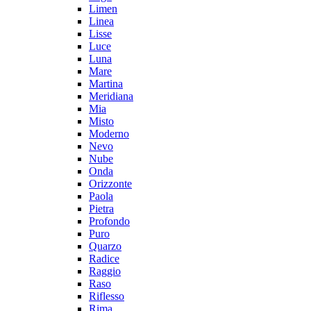
Limen
Linea
Lisse
Luce
Luna
Mare
Martina
Meridiana
Mia
Misto
Moderno
Nevo
Nube
Onda
Orizzonte
Paola
Pietra
Profondo
Puro
Quarzo
Radice
Raggio
Raso
Riflesso
Rima