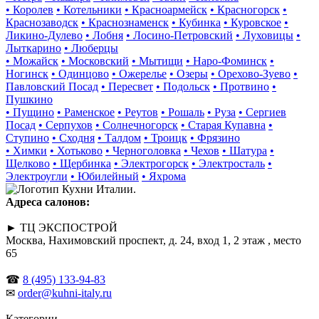
• Королев
• Котельники
• Красноармейск
• Красногорск
•
Краснозаводск
• Краснознаменск
• Кубинка
• Куровское
•
Ликино-Дулево
• Лобня
• Лосино-Петровский
• Луховицы
•
Лыткарино
• Люберцы
• Можайск
• Московский
• Мытищи
• Наро-Фоминск
•
Ногинск
• Одинцово
• Ожерелье
• Озеры
• Орехово-Зуево
•
Павловский Посад
• Пересвет
• Подольск
• Протвино
•
Пушкино
• Пущино
• Раменское
• Реутов
• Рошаль
• Руза
• Сергиев
Посад
• Серпухов
• Солнечногорск
• Старая Купавна
•
Ступино
• Сходня
• Талдом
• Троицк
• Фрязино
• Химки
• Хотьково
• Черноголовка
• Чехов
• Шатура
•
Щелково
• Щербинка
• Электрогорск
• Электросталь
•
Электроугли
• Юбилейный
• Яхрома
Адреса салонов:
► ТЦ ЭКСПОСТРОЙ
Москва, Нахимовский проспект, д. 24, вход 1, 2 этаж , место
65
☎
8 (495) 133-94-83
✉
order@kuhni-italy.ru
Категории