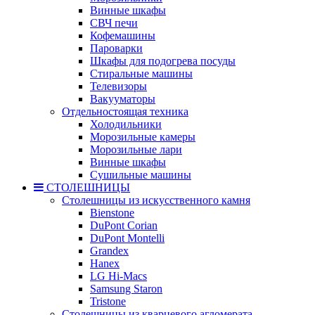
Винные шкафы
СВЧ печи
Кофемашины
Пароварки
Шкафы для подогрева посуды
Стиральные машины
Телевизоры
Вакууматоры
Отдельностоящая техника
Холодильники
Морозильные камеры
Морозильные лари
Винные шкафы
Сушильные машины
СТОЛЕШНИЦЫ
Столешницы из искусственного камня
Bienstone
DuPont Corian
DuPont Montelli
Grandex
Hanex
LG Hi-Macs
Samsung Staron
Tristone
Столешницы из кварцевого агломерата