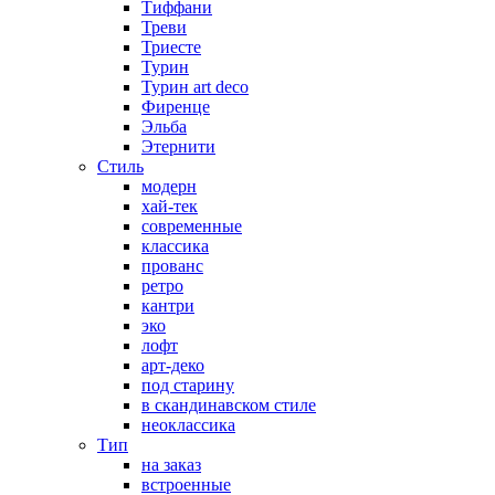
Тиффани
Треви
Триесте
Турин
Турин art deco
Фиренце
Эльба
Этернити
Стиль
модерн
хай-тек
современные
классика
прованс
ретро
кантри
эко
лофт
арт-деко
под старину
в скандинавском стиле
неоклассика
Тип
на заказ
встроенные