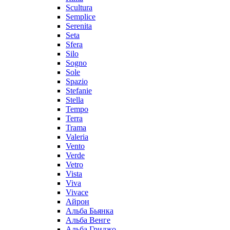
Scultura
Semplice
Serenita
Seta
Sfera
Silo
Sogno
Sole
Spazio
Stefanie
Stella
Tempo
Terra
Trama
Valeria
Vento
Verde
Vetro
Vista
Viva
Vivace
Айрон
Альба Бьянка
Альба Венге
Альба Гриджо