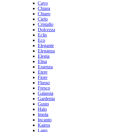
Cavo
Chiara
Chiaro
Cielo
Cristallo
Dolcezza
Eclis
Eco
Elegante
Eleganza
Elegia
Elisa
Essenza
Etere
Fiore
Flusso
Fresco
Galassia
Gardenia
Gusto
Halo
Imola
Incanto
Kairos
Lago