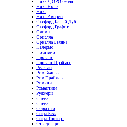
Ника Д ОРО белая
Ника Ноче
Нике
Нике Аворио
Оксфорд Белый Дуб
Оксфорд Графит
Олимп
Орнелла
Орнелла Бьянка
Палермо
Позитано
Прованс
Прованс Праймер
Риальто
Рим Бьянко
Рим Праймер
Римини
Романтика
Руджери
Сиена
Сиена
Сорренто
Софи Беж
Софи Тортора
Страдивари