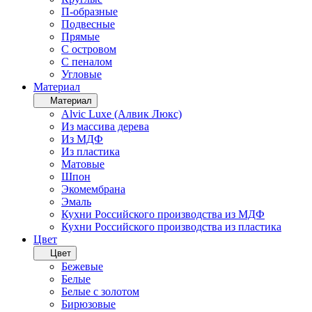
П-образные
Подвесные
Прямые
С островом
С пеналом
Угловые
Материал
Материал
Alvic Luxe (Алвик Люкс)
Из массива дерева
Из МДФ
Из пластика
Матовые
Шпон
Экомембрана
Эмаль
Кухни Российского производства из МДФ
Кухни Российского производства из пластика
Цвет
Цвет
Бежевые
Белые
Белые с золотом
Бирюзовые