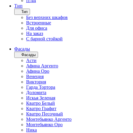
П-44
Тип
Тип
Без верхних шкафов
Встроенные
Для офиса
На заказ
С барной стойкой
Фасады
Фасады
Асти
Афина Аргенто
Афина Оро
Венеция
Виктория
Гарда Тортора
Доломита
Искья Зеленая
Кватро Белый
Кватро Графит
Кватро Песочный
Монтебьянко Аргенто
Монтебьянко Оро
Ника