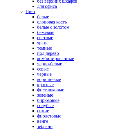
без верхних шкафов
для офиса
Цвет
белые
слоновая кость
белые с золотом
бежевые
светлые
яркие
темные
под дерево
комбинированные
черно-белые
серые
черные
коричневые
красные
фисташковые
зеленые
бирюзовые
голубые
синие
фиолетовые
венге
зебрано