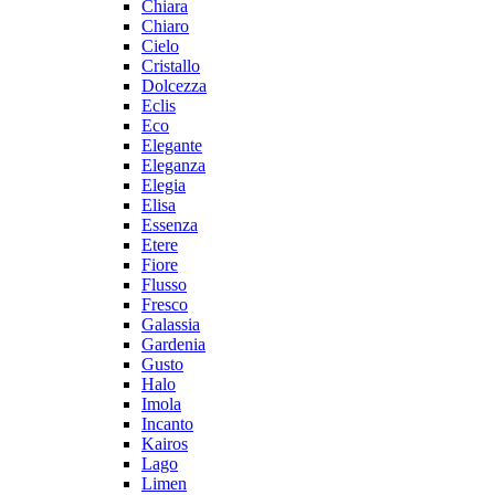
Chiara
Chiaro
Cielo
Cristallo
Dolcezza
Eclis
Eco
Elegante
Eleganza
Elegia
Elisa
Essenza
Etere
Fiore
Flusso
Fresco
Galassia
Gardenia
Gusto
Halo
Imola
Incanto
Kairos
Lago
Limen