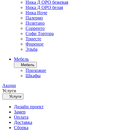
Ника Д ОРО бежевая
Ника Д ОРО белая
Ника Ноче
Палермо
Позитано
Сорренто
Софи Тортора
Триесте
Фиренце
Эльба
Мебель
Мебель
Прихожие
Шкафы
Акции
Услуги
Услуги
Дизайн проект
Замер
Оплата
Доставка
Сборка