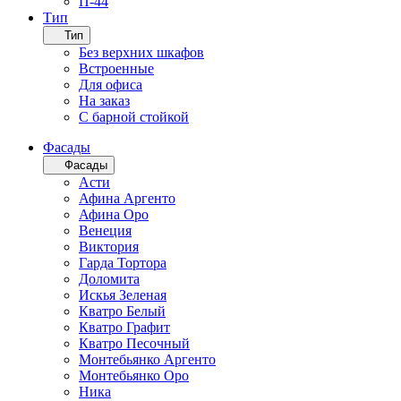
П-44
Тип
Тип
Без верхних шкафов
Встроенные
Для офиса
На заказ
С барной стойкой
Фасады
Фасады
Асти
Афина Аргенто
Афина Оро
Венеция
Виктория
Гарда Тортора
Доломита
Искья Зеленая
Кватро Белый
Кватро Графит
Кватро Песочный
Монтебьянко Аргенто
Монтебьянко Оро
Ника