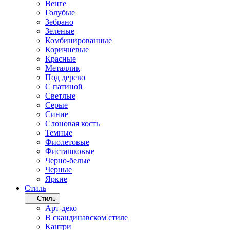
Венге
Голубые
Зебрано
Зеленые
Комбинированные
Коричневые
Красные
Металлик
Под дерево
С патиной
Светлые
Серые
Синие
Слоновая кость
Темные
Фиолетовые
Фисташковые
Черно-белые
Черные
Яркие
Стиль
Стиль
Арт-деко
В скандинавском стиле
Кантри