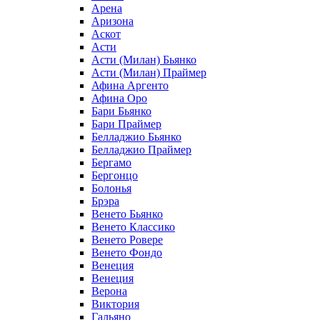
Арена
Аризона
Аскот
Асти
Асти (Милан) Бьянко
Асти (Милан) Праймер
Афина Аргенто
Афина Оро
Бари Бьянко
Бари Праймер
Белладжио Бьянко
Белладжио Праймер
Бергамо
Бергонцо
Болонья
Брэра
Венето Бьянко
Венето Классико
Венето Ровере
Венето Фондо
Венеция
Венеция
Верона
Виктория
Гальяно