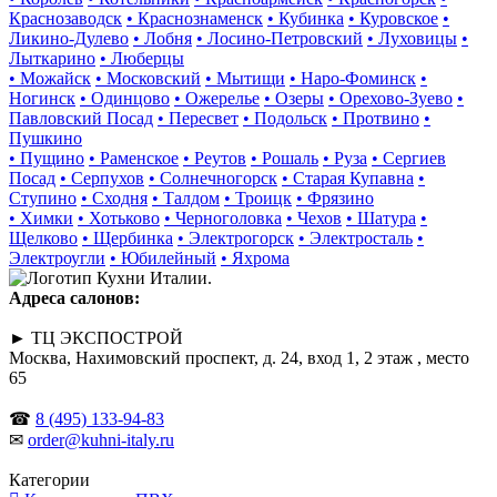
Краснозаводск
• Краснознаменск
• Кубинка
• Куровское
•
Ликино-Дулево
• Лобня
• Лосино-Петровский
• Луховицы
•
Лыткарино
• Люберцы
• Можайск
• Московский
• Мытищи
• Наро-Фоминск
•
Ногинск
• Одинцово
• Ожерелье
• Озеры
• Орехово-Зуево
•
Павловский Посад
• Пересвет
• Подольск
• Протвино
•
Пушкино
• Пущино
• Раменское
• Реутов
• Рошаль
• Руза
• Сергиев
Посад
• Серпухов
• Солнечногорск
• Старая Купавна
•
Ступино
• Сходня
• Талдом
• Троицк
• Фрязино
• Химки
• Хотьково
• Черноголовка
• Чехов
• Шатура
•
Щелково
• Щербинка
• Электрогорск
• Электросталь
•
Электроугли
• Юбилейный
• Яхрома
Адреса салонов:
► ТЦ ЭКСПОСТРОЙ
Москва, Нахимовский проспект, д. 24, вход 1, 2 этаж , место
65
☎
8 (495) 133-94-83
✉
order@kuhni-italy.ru
Категории