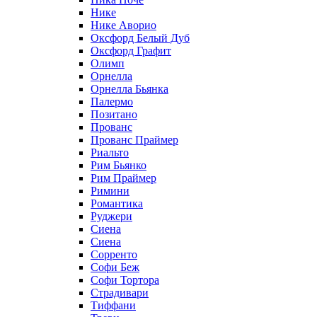
Нике
Нике Аворио
Оксфорд Белый Дуб
Оксфорд Графит
Олимп
Орнелла
Орнелла Бьянка
Палермо
Позитано
Прованс
Прованс Праймер
Риальто
Рим Бьянко
Рим Праймер
Римини
Романтика
Руджери
Сиена
Сиена
Сорренто
Софи Беж
Софи Тортора
Страдивари
Тиффани