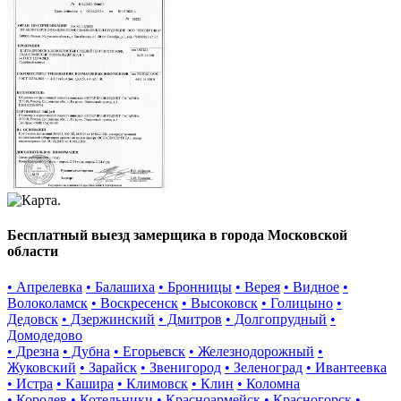
Бесплатный выезд замерщика в города Московской
области
• Апрелевка
• Балашиха
• Бронницы
• Верея
• Видное
•
Волоколамск
• Воскресенск
• Высоковск
• Голицыно
•
Дедовск
• Дзержинский
• Дмитров
• Долгопрудный
•
Домодедово
• Дрезна
• Дубна
• Егорьевск
• Железнодорожный
•
Жуковский
• Зарайск
• Звенигород
• Зеленоград
• Ивантеевка
• Истра
• Кашира
• Климовск
• Клин
• Коломна
• Королев
• Котельники
• Красноармейск
• Красногорск
•