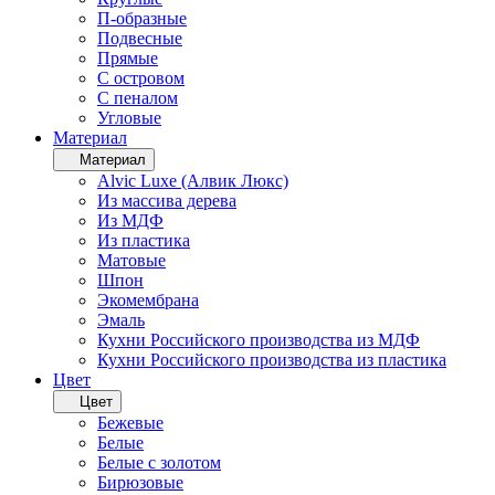
П-образные
Подвесные
Прямые
С островом
С пеналом
Угловые
Материал
Материал
Alvic Luxe (Алвик Люкс)
Из массива дерева
Из МДФ
Из пластика
Матовые
Шпон
Экомембрана
Эмаль
Кухни Российского производства из МДФ
Кухни Российского производства из пластика
Цвет
Цвет
Бежевые
Белые
Белые с золотом
Бирюзовые