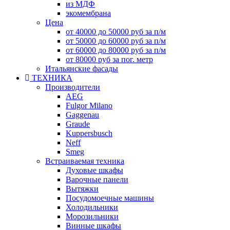
из МДФ
экомембрана
Цена
от 40000 до 50000 руб за п/м
от 50000 до 60000 руб за п/м
от 60000 до 80000 руб за п/м
от 80000 руб за пог. метр
Итальянские фасады
ТЕХНИКА
Производители
AEG
Fulgor Milano
Gaggenau
Graude
Kuppersbusch
Neff
Smeg
Встраиваемая техника
Духовые шкафы
Варочные панели
Вытяжки
Посудомоечные машины
Холодильники
Морозильники
Винные шкафы