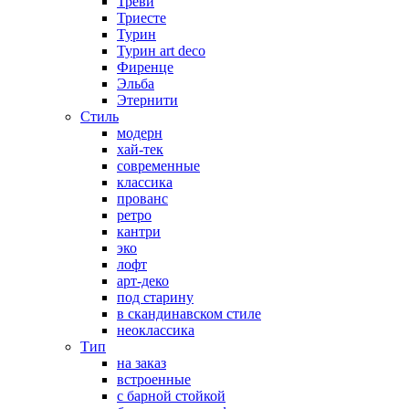
Треви
Триесте
Турин
Турин art deco
Фиренце
Эльба
Этернити
Стиль
модерн
хай-тек
современные
классика
прованс
ретро
кантри
эко
лофт
арт-деко
под старину
в скандинавском стиле
неоклассика
Тип
на заказ
встроенные
с барной стойкой