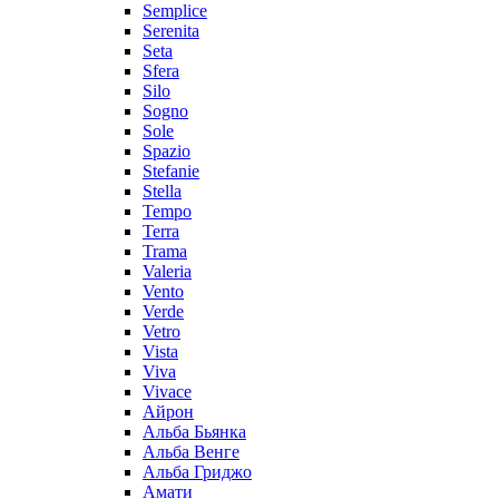
Semplice
Serenita
Seta
Sfera
Silo
Sogno
Sole
Spazio
Stefanie
Stella
Tempo
Terra
Trama
Valeria
Vento
Verde
Vetro
Vista
Viva
Vivace
Айрон
Альба Бьянка
Альба Венге
Альба Гриджо
Амати