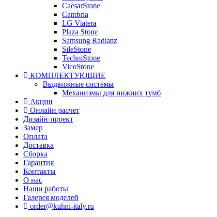
CaesarStone
Cambria
LG Viatera
Plaza Stone
Samsung Radianz
SileStone
TechniStone
VicoStone
КОМПЛЕКТУЮЩИЕ
Выдвижные системы
Механизмы для нижних тумб
Акции
Онлайн расчет
Дизайн-проект
Замер
Оплата
Доставка
Сборка
Гарантия
Контакты
О нас
Наши работы
Галерея моделей
order@kuhni-italy.ru