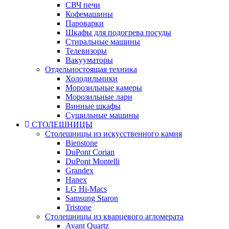
СВЧ печи
Кофемашины
Пароварки
Шкафы для подогрева посуды
Стиральные машины
Телевизоры
Вакууматоры
Отдельностоящая техника
Холодильники
Морозильные камеры
Морозильные лари
Винные шкафы
Сушильные машины
СТОЛЕШНИЦЫ
Столешницы из искусственного камня
Bienstone
DuPont Corian
DuPont Montelli
Grandex
Hanex
LG Hi-Macs
Samsung Staron
Tristone
Столешницы из кварцевого агломерата
Avant Quartz