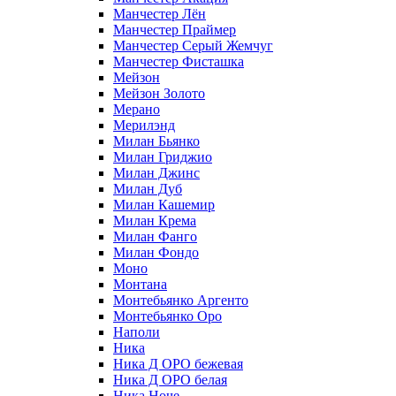
Манчестер Лён
Манчестер Праймер
Манчестер Серый Жемчуг
Манчестер Фисташка
Мейзон
Мейзон Золото
Мерано
Мерилэнд
Милан Бьянко
Милан Гриджио
Милан Джинс
Милан Дуб
Милан Кашемир
Милан Крема
Милан Фанго
Милан Фондо
Моно
Монтана
Монтебьянко Аргенто
Монтебьянко Оро
Наполи
Ника
Ника Д ОРО бежевая
Ника Д ОРО белая
Ника Ноче