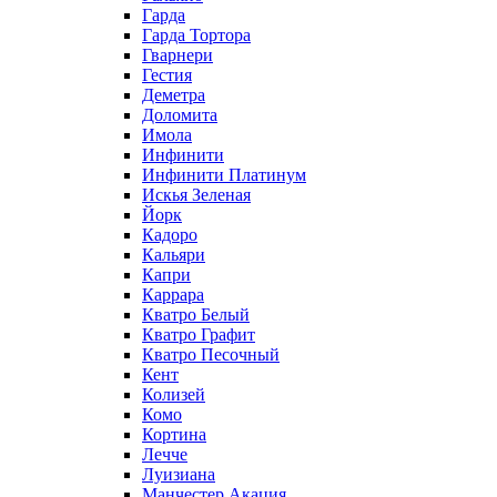
Гарда
Гарда Тортора
Гварнери
Гестия
Деметра
Доломита
Имола
Инфинити
Инфинити Платинум
Искья Зеленая
Йорк
Кадоро
Кальяри
Капри
Каррара
Кватро Белый
Кватро Графит
Кватро Песочный
Кент
Колизей
Комо
Кортина
Лечче
Луизиана
Манчестер Акация