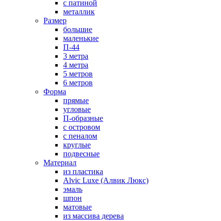
с патиной
металлик
Размер
большие
маленькие
П-44
3 метра
4 метра
5 метров
6 метров
Форма
прямые
угловые
П-образные
с островом
с пеналом
круглые
подвесные
Материал
из пластика
Alvic Luxe (Алвик Люкс)
эмаль
шпон
матовые
из массива дерева