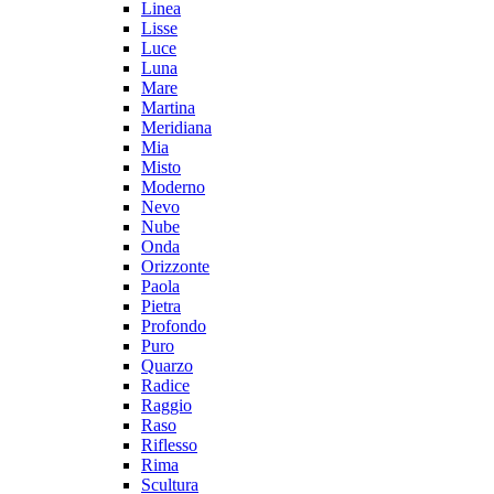
Linea
Lisse
Luce
Luna
Mare
Martina
Meridiana
Mia
Misto
Moderno
Nevo
Nube
Onda
Orizzonte
Paola
Pietra
Profondo
Puro
Quarzo
Radice
Raggio
Raso
Riflesso
Rima
Scultura