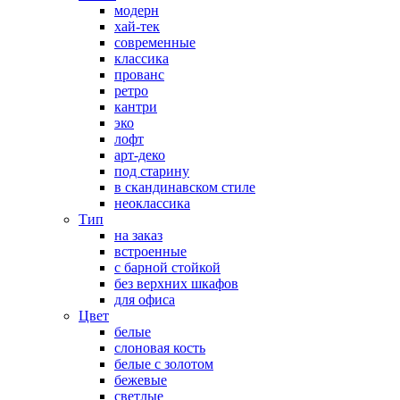
модерн
хай-тек
современные
классика
прованс
ретро
кантри
эко
лофт
арт-деко
под старину
в скандинавском стиле
неоклассика
Тип
на заказ
встроенные
с барной стойкой
без верхних шкафов
для офиса
Цвет
белые
слоновая кость
белые с золотом
бежевые
светлые