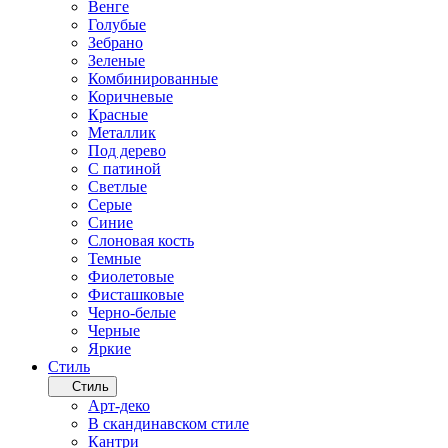
Венге
Голубые
Зебрано
Зеленые
Комбинированные
Коричневые
Красные
Металлик
Под дерево
С патиной
Светлые
Серые
Синие
Слоновая кость
Темные
Фиолетовые
Фисташковые
Черно-белые
Черные
Яркие
Стиль
Стиль
Арт-деко
В скандинавском стиле
Кантри