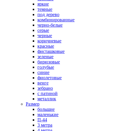
яркие
темные
под дерево
комбинированные
черно-белые
серые
черные
коричневые
красные
фисташковые
зеленые
бирюзовые
голубые
синие
фиолетовые
венге
зебрано
с патиной
металлик
Размер
большие
маленькие
П-44
3 метра
4 метра