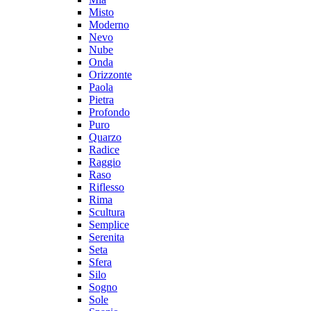
Misto
Moderno
Nevo
Nube
Onda
Orizzonte
Paola
Pietra
Profondo
Puro
Quarzo
Radice
Raggio
Raso
Riflesso
Rima
Scultura
Semplice
Serenita
Seta
Sfera
Silo
Sogno
Sole