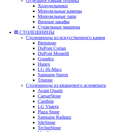
Отдельностоящая техника
Холодильники
Морозильные камеры
Морозильные лари
Винные шкафы
Сушильные машины
СТОЛЕШНИЦЫ
Столешницы из искусственного камня
Bienstone
DuPont Corian
DuPont Montelli
Grandex
Hanex
LG Hi-Macs
Samsung Staron
Tristone
Столешницы из кварцевого агломерата
Avant Quartz
CaesarStone
Cambria
LG Viatera
Plaza Stone
Samsung Radianz
SileStone
TechniStone