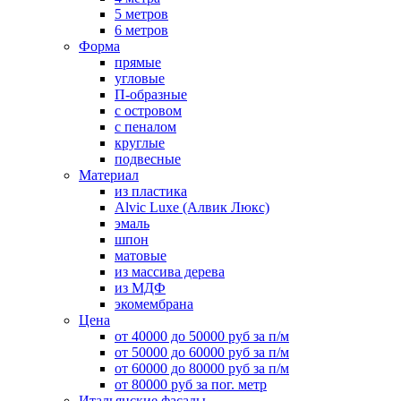
5 метров
6 метров
Форма
прямые
угловые
П-образные
с островом
с пеналом
круглые
подвесные
Материал
из пластика
Alvic Luxe (Алвик Люкс)
эмаль
шпон
матовые
из массива дерева
из МДФ
экомембрана
Цена
от 40000 до 50000 руб за п/м
от 50000 до 60000 руб за п/м
от 60000 до 80000 руб за п/м
от 80000 руб за пог. метр
Итальянские фасады