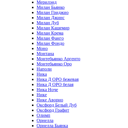
Мерилэнд
Милан Бьянко
Милан Гриджио
Милан Джинс
Милан Дуб
Милан Кашемир
Милан Крема
Милан Фанго
Милан Фондо
Моно
Монтана
Монтебьянко Аргенто
Монтебьянко Оро
Наполи
Ника
Ника Д ОРО бежевая
Ника Д ОРО белая
Ника Ноче
Нике
Нике Аворио
Оксфорд Белый Дуб
Оксфорд Графит
Олимп
Орнелла
Орнелла Бьянка