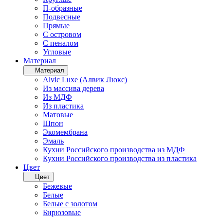
П-образные
Подвесные
Прямые
С островом
С пеналом
Угловые
Материал
Материал
Alvic Luxe (Алвик Люкс)
Из массива дерева
Из МДФ
Из пластика
Матовые
Шпон
Экомембрана
Эмаль
Кухни Российского производства из МДФ
Кухни Российского производства из пластика
Цвет
Цвет
Бежевые
Белые
Белые с золотом
Бирюзовые