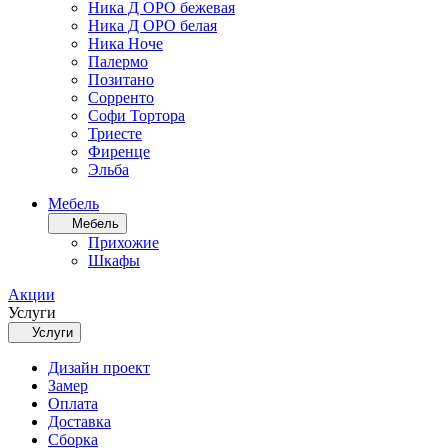
Ника Д ОРО бежевая
Ника Д ОРО белая
Ника Ноче
Палермо
Позитано
Сорренто
Софи Тортора
Триесте
Фиренце
Эльба
Мебель
Мебель
Прихожие
Шкафы
Акции
Услуги
Услуги
Дизайн проект
Замер
Оплата
Доставка
Сборка