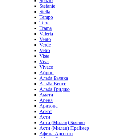
Spazio
Stefanie
Stella
Tempo
Terra
Trama
Valeria
Vento
Verde
Vetro
Vista
Viva
Vivace
Айрон
Альба Бьянка
Альба Венге
Альба Гриджо
Амати
Арена
Аризона
Аскот
Асти
Асти (Милан) Бьянко
Асти (Милан) Праймер
Афина Аргенто