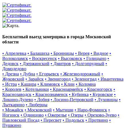
Бесплатный выезд замерщика в города Московской
области
• Апрелевка
• Балашиха
• Бронницы
• Верея
• Видное
•
Волоколамск
• Воскресенск
• Высоковск
• Голицыно
•
Дедовск
• Дзержинский
• Дмитров
• Долгопрудный
•
Домодедово
• Дрезна
• Дубна
• Егорьевск
• Железнодорожный
•
Жуковский
• Зарайск
• Звенигород
• Зеленоград
• Ивантеевка
• Истра
• Кашира
• Климовск
• Клин
• Коломна
• Королев
• Котельники
• Красноармейск
• Красногорск
•
Краснозаводск
• Краснознаменск
• Кубинка
• Куровское
•
Ликино-Дулево
• Лобня
• Лосино-Петровский
• Луховицы
•
Лыткарино
• Люберцы
• Можайск
• Московский
• Мытищи
• Наро-Фоминск
•
Ногинск
• Одинцово
• Ожерелье
• Озеры
• Орехово-Зуево
•
Павловский Посад
• Пересвет
• Подольск
• Протвино
•
Пушкино