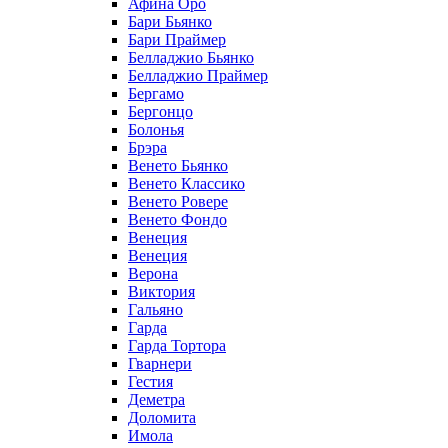
Афина Оро
Бари Бьянко
Бари Праймер
Белладжио Бьянко
Белладжио Праймер
Бергамо
Бергонцо
Болонья
Брэра
Венето Бьянко
Венето Классико
Венето Ровере
Венето Фондо
Венеция
Венеция
Верона
Виктория
Гальяно
Гарда
Гарда Тортора
Гварнери
Гестия
Деметра
Доломита
Имола