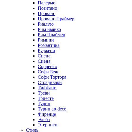
Палермо
Позитано
Прованс
Прованс Праймер
Риальто
Рим Бьянко
Рим Праймер
Римини
Романтика
Руджери
Сиена
Сиена
Сорренто
Софи Беж
Софи Тортора
Страдивари
Тиффани
Треви
Триесте
Турин
Турин art deco
Фиренце
Эльба
Этернити
Стиль