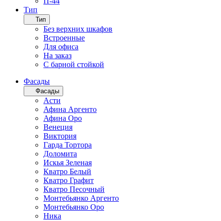
П-44
Тип
Тип
Без верхних шкафов
Встроенные
Для офиса
На заказ
С барной стойкой
Фасады
Фасады
Асти
Афина Аргенто
Афина Оро
Венеция
Виктория
Гарда Тортора
Доломита
Искья Зеленая
Кватро Белый
Кватро Графит
Кватро Песочный
Монтебьянко Аргенто
Монтебьянко Оро
Ника