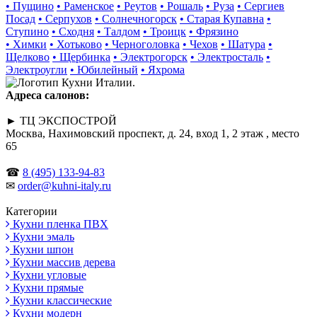
• Пущино
• Раменское
• Реутов
• Рошаль
• Руза
• Сергиев
Посад
• Серпухов
• Солнечногорск
• Старая Купавна
•
Ступино
• Сходня
• Талдом
• Троицк
• Фрязино
• Химки
• Хотьково
• Черноголовка
• Чехов
• Шатура
•
Щелково
• Щербинка
• Электрогорск
• Электросталь
•
Электроугли
• Юбилейный
• Яхрома
Адреса салонов:
► ТЦ ЭКСПОСТРОЙ
Москва, Нахимовский проспект, д. 24, вход 1, 2 этаж , место
65
☎
8 (495) 133-94-83
✉
order@kuhni-italy.ru
Категории
Кухни пленка ПВХ
Кухни эмаль
Кухни шпон
Кухни массив дерева
Кухни угловые
Кухни прямые
Кухни классические
Кухни модерн