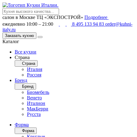
салон в Москве
ТЦ «ЭКСПОСТРОЙ»
Подробнее
ежедневно 10:00 – 21:00
8 495 133 94 83
order@kuhni-
italy.ru
Заказать кухню
Каталог
Все кухни
Страна
Страна
Италия
Россия
Бренд
Бренд
Биомебель
Венето
Италион
МакБерри
Русста
Форма
Форма
Круглые