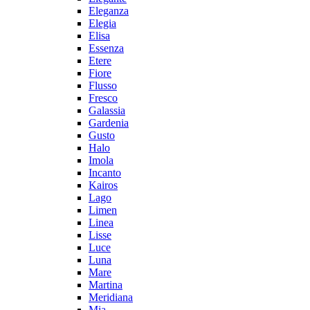
Eleganza
Elegia
Elisa
Essenza
Etere
Fiore
Flusso
Fresco
Galassia
Gardenia
Gusto
Halo
Imola
Incanto
Kairos
Lago
Limen
Linea
Lisse
Luce
Luna
Mare
Martina
Meridiana
Mia