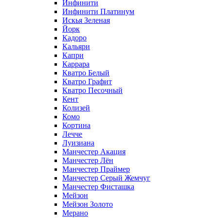
Инфинити
Инфинити Платинум
Искья Зеленая
Йорк
Кадоро
Кальяри
Капри
Каррара
Кватро Белый
Кватро Графит
Кватро Песочный
Кент
Колизей
Комо
Кортина
Лечче
Луизиана
Манчестер Акация
Манчестер Лён
Манчестер Праймер
Манчестер Серый Жемчуг
Манчестер Фисташка
Мейзон
Мейзон Золото
Мерано