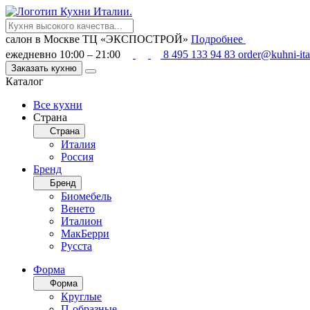
салон в Москве
ТЦ «ЭКСПОСТРОЙ»
Подробнее
ежедневно 10:00 – 21:00
8 495 133 94 83
order@kuhni-ita
Заказать кухню
Каталог
Все кухни
Страна
Страна
Италия
Россия
Бренд
Бренд
Биомебель
Венето
Италион
МакБерри
Русста
Форма
Форма
Круглые
П-образные