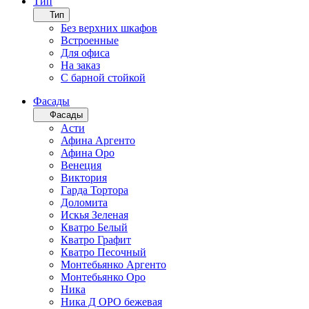
Тип
Тип
Без верхних шкафов
Встроенные
Для офиса
На заказ
С барной стойкой
Фасады
Фасады
Асти
Афина Аргенто
Афина Оро
Венеция
Виктория
Гарда Тортора
Доломита
Искья Зеленая
Кватро Белый
Кватро Графит
Кватро Песочный
Монтебьянко Аргенто
Монтебьянко Оро
Ника
Ника Д ОРО бежевая