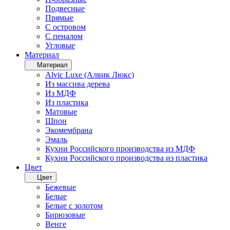
Подвесные
Прямые
С островом
С пеналом
Угловые
Материал
Материал
Alvic Luxe (Алвик Люкс)
Из массива дерева
Из МДФ
Из пластика
Матовые
Шпон
Экомембрана
Эмаль
Кухни Российского производства из МДФ
Кухни Российского производства из пластика
Цвет
Цвет
Бежевые
Белые
Белые с золотом
Бирюзовые
Венге