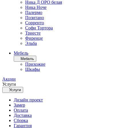
Ника Д ОРО белая
Ника Ноче
Палермо
Позитано
Сорренто
Софи Тортора
Триесте
Фиренце
Эльба
Мебель
Мебель
Прихожие
Шкафы
Акции
Услуги
Услуги
Дизайн проект
Замер
Оплата
Доставка
Сборка
Гарантия