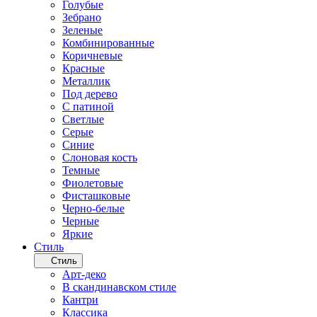
Голубые
Зебрано
Зеленые
Комбинированные
Коричневые
Красные
Металлик
Под дерево
С патиной
Светлые
Серые
Синие
Слоновая кость
Темные
Фиолетовые
Фисташковые
Черно-белые
Черные
Яркие
Стиль
Стиль
Арт-деко
В скандинавском стиле
Кантри
Классика