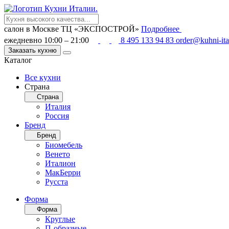
салон в Москве
ТЦ «ЭКСПОСТРОЙ»
Подробнее
ежедневно 10:00 – 21:00
8 495 133 94 83
order@kuhni-ita
Заказать кухню
Каталог
Все кухни
Страна
Страна
Италия
Россия
Бренд
Бренд
Биомебель
Венето
Италион
МакБерри
Русста
Форма
Форма
Круглые
П-образные