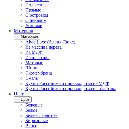
Подвесные
Прямые
С островом
С пеналом
Угловые
Материал
Материал
Alvic Luxe (Алвик Люкс)
Из массива дерева
Из МДФ
Из пластика
Матовые
Шпон
Экомембрана
Эмаль
Кухни Российского производства из МДФ
Кухни Российского производства из пластика
Цвет
Цвет
Бежевые
Белые
Белые с золотом
Бирюзовые
Венге