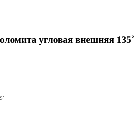
оломита угловая внешняя 135˚
5˚