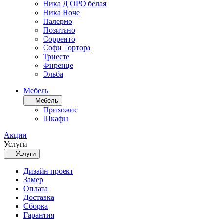
Ника Д ОРО белая
Ника Ноче
Палермо
Позитано
Сорренто
Софи Тортора
Триесте
Фиренце
Эльба
Мебель
Мебель
Прихожие
Шкафы
Акции
Услуги
Услуги
Дизайн проект
Замер
Оплата
Доставка
Сборка
Гарантия