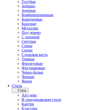
Голубые
Зебрано
Зеленые
Комбинированные
Коричневые
Красные
Металлик
Под дерево
С патиной
Светлые
Серые
Синие
Слоновая кость
Темные
Фиолетовые
Фисташковые
Черно-белые
Черные
Яркие
Стиль
Стиль
Арт-деко
В скандинавском стиле
Кантри
Классика