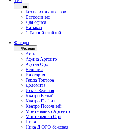
Тип
Тип
Без верхних шкафов
Встроенные
Для офиса
На заказ
С барной стойкой
Фасады
Фасады
Асти
Афина Аргенто
Афина Оро
Венеция
Виктория
Гарда Тортора
Доломита
Искья Зеленая
Кватро Белый
Кватро Графит
Кватро Песочный
Монтебьянко Аргенто
Монтебьянко Оро
Ника
Ника Д ОРО бежевая