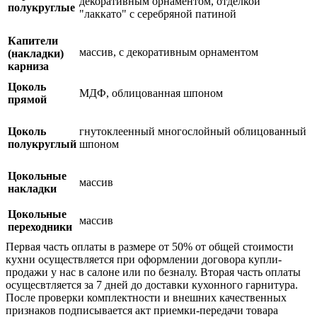
декоративным орнаментом, отделкой
полукруглые
"лаккато" с серебряной патиной
Капители
массив, с декоративным орнаментом
(накладки)
карниза
Цоколь
МДФ, облицованная шпоном
прямой
Цоколь
гнутоклеенный многослойный облицованный
полукруглый
шпоном
Цокольные
массив
накладки
Цокольные
массив
переходники
Первая часть оплаты в размере от 50% от общей стоимости
кухни осуществляется при оформлении договора купли-
продажи у нас в салоне или по безналу. Вторая часть оплаты
осущесвтляется за 7 дней до доставки кухонного гарнитура.
После проверки комплектности и внешних качественных
признаков подписывается акт приемки-передачи товара