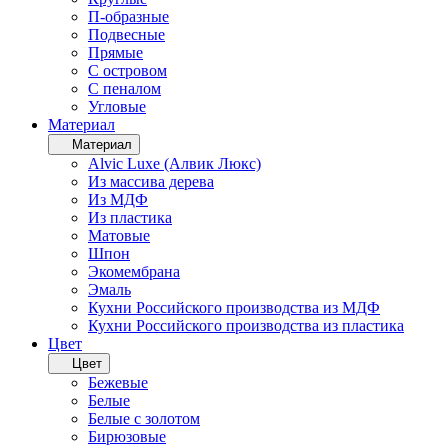
П-образные
Подвесные
Прямые
С островом
С пеналом
Угловые
Материал
Материал
Alvic Luxe (Алвик Люкс)
Из массива дерева
Из МДФ
Из пластика
Матовые
Шпон
Экомембрана
Эмаль
Кухни Российского производства из МДФ
Кухни Российского производства из пластика
Цвет
Цвет
Бежевые
Белые
Белые с золотом
Бирюзовые