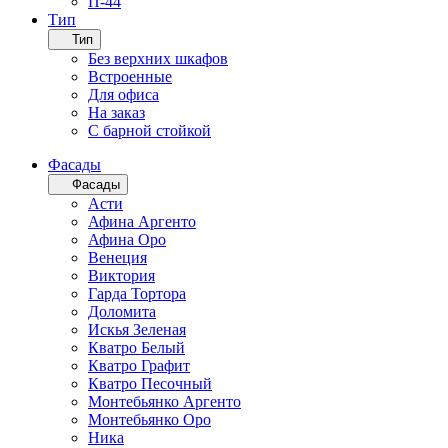
П-44
Тип
Тип
Без верхних шкафов
Встроенные
Для офиса
На заказ
С барной стойкой
Фасады
Фасады
Асти
Афина Аргенто
Афина Оро
Венеция
Виктория
Гарда Тортора
Доломита
Искья Зеленая
Кватро Белый
Кватро Графит
Кватро Песочный
Монтебьянко Аргенто
Монтебьянко Оро
Ника