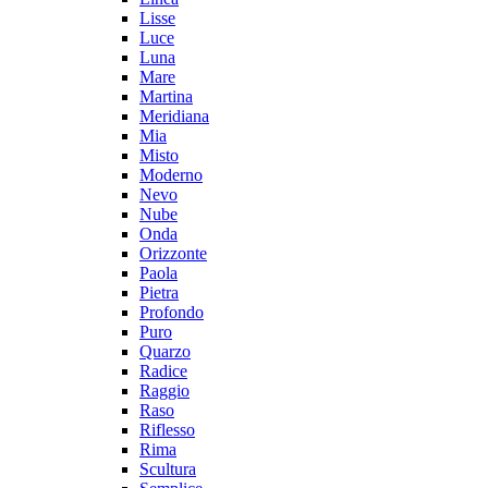
Lisse
Luce
Luna
Mare
Martina
Meridiana
Mia
Misto
Moderno
Nevo
Nube
Onda
Orizzonte
Paola
Pietra
Profondo
Puro
Quarzo
Radice
Raggio
Raso
Riflesso
Rima
Scultura