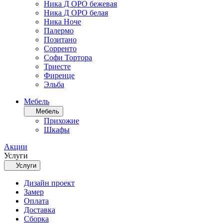
Ника Д ОРО бежевая
Ника Д ОРО белая
Ника Ноче
Палермо
Позитано
Сорренто
Софи Тортора
Триесте
Фиренце
Эльба
Мебель
Мебель
Прихожие
Шкафы
Акции
Услуги
Услуги
Дизайн проект
Замер
Оплата
Доставка
Сборка