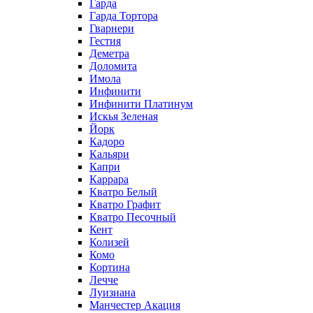
Гарда
Гарда Тортора
Гварнери
Гестия
Деметра
Доломита
Имола
Инфинити
Инфинити Платинум
Искья Зеленая
Йорк
Кадоро
Кальяри
Капри
Каррара
Кватро Белый
Кватро Графит
Кватро Песочный
Кент
Колизей
Комо
Кортина
Лечче
Луизиана
Манчестер Акация