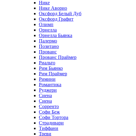
Нике
Нике Аворио
Оксфорд Белый Дуб
Оксфорд Графит
Олимп
Орнелла
Орнелла Бьянка
Палермо
Позитано
Прованс
Прованс Праймер
Риальто
Рим Бьянко
Рим Праймер
Римини
Романтика
Руджери
Сиена
Сиена
Сорренто
Софи Беж
Софи Тортора
Страдивари
Тиффани
Треви