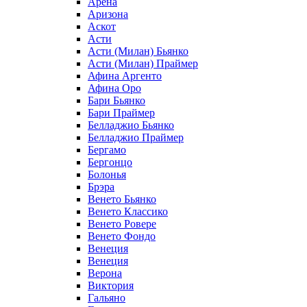
Арена
Аризона
Аскот
Асти
Асти (Милан) Бьянко
Асти (Милан) Праймер
Афина Аргенто
Афина Оро
Бари Бьянко
Бари Праймер
Белладжио Бьянко
Белладжио Праймер
Бергамо
Бергонцо
Болонья
Брэра
Венето Бьянко
Венето Классико
Венето Ровере
Венето Фондо
Венеция
Венеция
Верона
Виктория
Гальяно