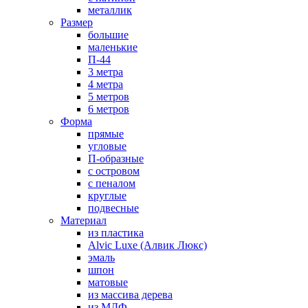
металлик
Размер
большие
маленькие
П-44
3 метра
4 метра
5 метров
6 метров
Форма
прямые
угловые
П-образные
с островом
с пеналом
круглые
подвесные
Материал
из пластика
Alvic Luxe (Алвик Люкс)
эмаль
шпон
матовые
из массива дерева
из МДФ