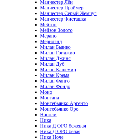
Манчестер Лён
Манчестер Праймер
Манчестер Серый Жемчуг
Манчестер Фисташка
Мейзон
Мейзон Золото
Мерано
Мерилэнд
Милан Бьянко
Милан Гриджио
Милан Джинс
Милан Дуб
Милан Кашемир
Милан Крема
Милан Фанго
Милан Фондо
Моно
Монтана
Монтебьянко Аргенто
Монтебьянко Оро
Наполи
Ника
Ника Д ОРО бежевая
Ника Д ОРО белая
Ника Ноче