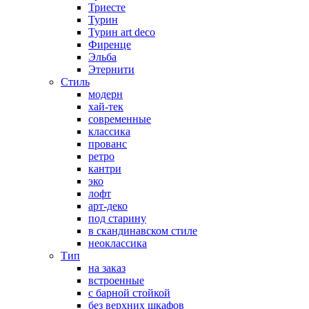
Триесте
Турин
Турин art deco
Фиренце
Эльба
Этернити
Стиль
модерн
хай-тек
современные
классика
прованс
ретро
кантри
эко
лофт
арт-деко
под старину
в скандинавском стиле
неоклассика
Тип
на заказ
встроенные
с барной стойкой
без верхних шкафов