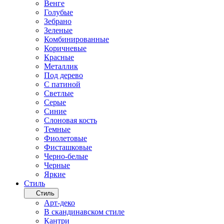
Венге
Голубые
Зебрано
Зеленые
Комбинированные
Коричневые
Красные
Металлик
Под дерево
С патиной
Светлые
Серые
Синие
Слоновая кость
Темные
Фиолетовые
Фисташковые
Черно-белые
Черные
Яркие
Стиль
Стиль
Арт-деко
В скандинавском стиле
Кантри