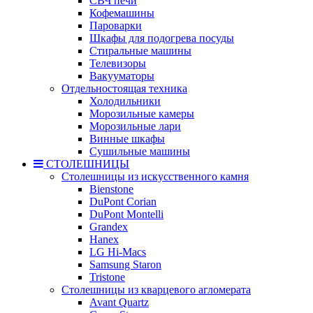
СВЧ печи
Кофемашины
Пароварки
Шкафы для подогрева посуды
Стиральные машины
Телевизоры
Вакууматоры
Отдельностоящая техника
Холодильники
Морозильные камеры
Морозильные лари
Винные шкафы
Сушильные машины
СТОЛЕШНИЦЫ
Столешницы из искусственного камня
Bienstone
DuPont Corian
DuPont Montelli
Grandex
Hanex
LG Hi-Macs
Samsung Staron
Tristone
Столешницы из кварцевого агломерата
Avant Quartz