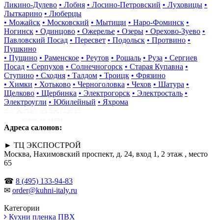
Ликино-Дулево
• Лобня
• Лосино-Петровский
• Луховицы
•
Лыткарино
• Люберцы
• Можайск
• Московский
• Мытищи
• Наро-Фоминск
•
Ногинск
• Одинцово
• Ожерелье
• Озеры
• Орехово-Зуево
•
Павловский Посад
• Пересвет
• Подольск
• Протвино
•
Пушкино
• Пущино
• Раменское
• Реутов
• Рошаль
• Руза
• Сергиев
Посад
• Серпухов
• Солнечногорск
• Старая Купавна
•
Ступино
• Сходня
• Талдом
• Троицк
• Фрязино
• Химки
• Хотьково
• Черноголовка
• Чехов
• Шатура
•
Щелково
• Щербинка
• Электрогорск
• Электросталь
•
Электроугли
• Юбилейный
• Яхрома
Адреса салонов:
► ТЦ ЭКСПОСТРОЙ
Москва, Нахимовский проспект, д. 24, вход 1, 2 этаж , место
65
☎
8 (495) 133-94-83
✉
order@kuhni-italy.ru
Категории
Кухни пленка ПВХ