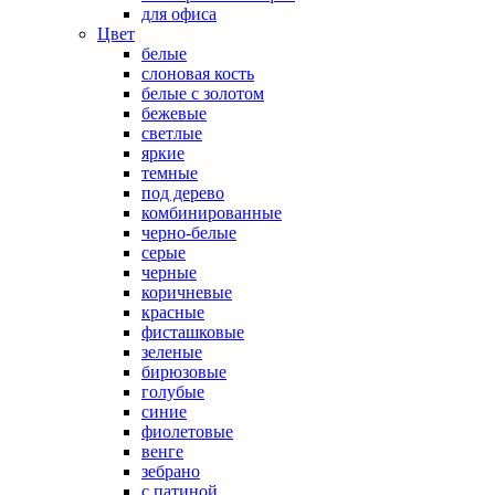
для офиса
Цвет
белые
слоновая кость
белые с золотом
бежевые
светлые
яркие
темные
под дерево
комбинированные
черно-белые
серые
черные
коричневые
красные
фисташковые
зеленые
бирюзовые
голубые
синие
фиолетовые
венге
зебрано
с патиной