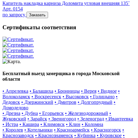
Капитель накладка карниза Доломита угловая внешняя 135˚
Арт. 0154
по запросу
Заказать
Сертификаты соответствия
Бесплатный выезд замерщика в города Московской
области
• Апрелевка
• Балашиха
• Бронницы
• Верея
• Видное
•
Волоколамск
• Воскресенск
• Высоковск
• Голицыно
•
Дедовск
• Дзержинский
• Дмитров
• Долгопрудный
•
Домодедово
• Дрезна
• Дубна
• Егорьевск
• Железнодорожный
•
Жуковский
• Зарайск
• Звенигород
• Зеленоград
• Ивантеевка
• Истра
• Кашира
• Климовск
• Клин
• Коломна
• Королев
• Котельники
• Красноармейск
• Красногорск
•
Краснозаводск
• Краснознаменск
• Кубинка
• Куровское
•