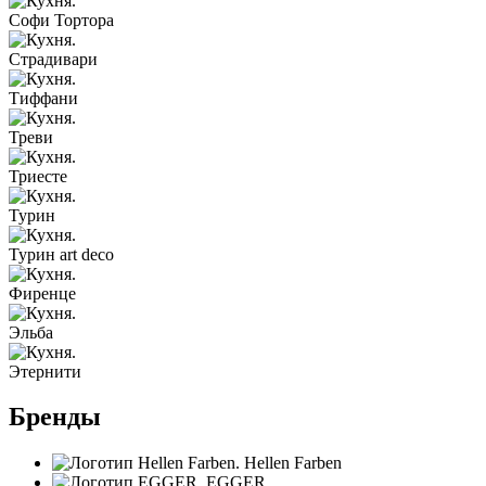
Софи Тортора
Страдивари
Тиффани
Треви
Триесте
Турин
Турин art deco
Фиренце
Эльба
Этернити
Бренды
Hellen Farben
EGGER