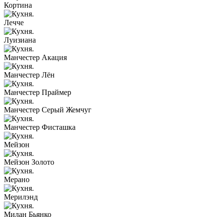
Кортина
Лечче
Луизиана
Манчестер Акация
Манчестер Лён
Манчестер Праймер
Манчестер Серый Жемчуг
Манчестер Фисташка
Мейзон
Мейзон Золото
Мерано
Мерилэнд
Милан Бьянко