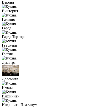
Верона
Виктория
Гальяно
Гарда
Гарда Тортора
Гварнери
Гестия
Деметра
Доломита
Имола
Инфинити
Инфинити Платинум