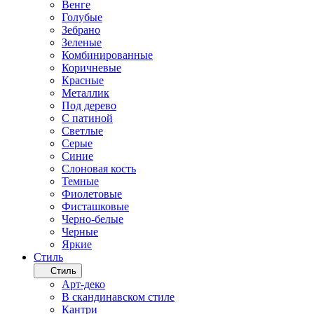
Венге
Голубые
Зебрано
Зеленые
Комбинированные
Коричневые
Красные
Металлик
Под дерево
С патиной
Светлые
Серые
Синие
Слоновая кость
Темные
Фиолетовые
Фисташковые
Черно-белые
Черные
Яркие
Стиль
Стиль
Арт-деко
В скандинавском стиле
Кантри