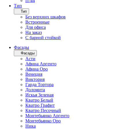
П-44
Тип
Тип
Без верхних шкафов
Встроенные
Для офиса
На заказ
С барной стойкой
Фасады
Фасады
Асти
Афина Аргенто
Афина Оро
Венеция
Виктория
Гарда Тортора
Доломита
Искья Зеленая
Кватро Белый
Кватро Графит
Кватро Песочный
Монтебьянко Аргенто
Монтебьянко Оро
Ника