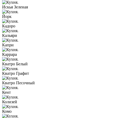
Искья Зеленая
Йорк
Кадоро
Кальяри
Капри
Каррара
Кватро Белый
Кватро Графит
Кватро Песочный
Кент
Колизей
Комо