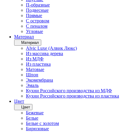
П-образные
Подвесные
Прямые
С островом
С пеналом
Угловые
Материал
Материал
Alvic Luxe (Алвик Люкс)
Из массива дерева
Из МДФ
Из пластика
Матовые
Шпон
Экомембрана
Эмаль
Кухни Российского производства из МДФ
Кухни Российского производства из пластика
Цвет
Цвет
Бежевые
Белые
Белые с золотом
Бирюзовые