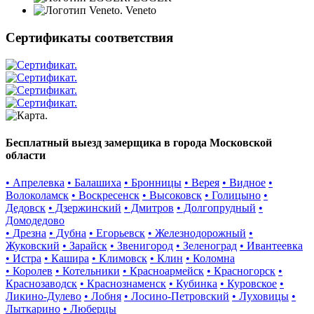
Veneto
Сертификаты соответствия
Бесплатный выезд замерщика в города Московской
области
• Апрелевка
• Балашиха
• Бронницы
• Верея
• Видное
•
Волоколамск
• Воскресенск
• Высоковск
• Голицыно
•
Дедовск
• Дзержинский
• Дмитров
• Долгопрудный
•
Домодедово
• Дрезна
• Дубна
• Егорьевск
• Железнодорожный
•
Жуковский
• Зарайск
• Звенигород
• Зеленоград
• Ивантеевка
• Истра
• Кашира
• Климовск
• Клин
• Коломна
• Королев
• Котельники
• Красноармейск
• Красногорск
•
Краснозаводск
• Краснознаменск
• Кубинка
• Куровское
•
Ликино-Дулево
• Лобня
• Лосино-Петровский
• Луховицы
•
Лыткарино
• Люберцы