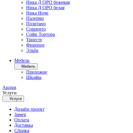
Ника Д ОРО бежевая
Ника Д ОРО белая
Ника Ноче
Палермо
Позитано
Сорренто
Софи Тортора
Триесте
Фиренце
Эльба
Мебель
Мебель
Прихожие
Шкафы
Акции
Услуги
Услуги
Дизайн проект
Замер
Оплата
Доставка
Сборка