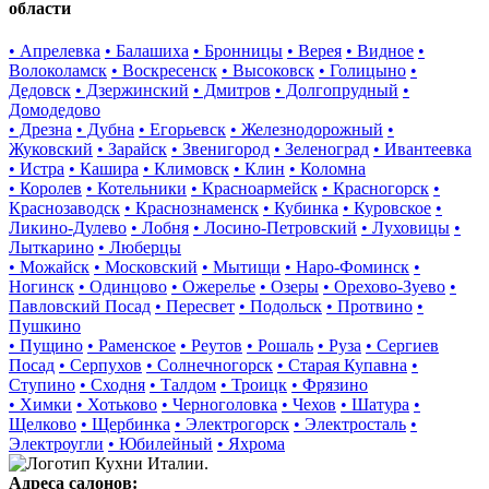
области
• Апрелевка
• Балашиха
• Бронницы
• Верея
• Видное
•
Волоколамск
• Воскресенск
• Высоковск
• Голицыно
•
Дедовск
• Дзержинский
• Дмитров
• Долгопрудный
•
Домодедово
• Дрезна
• Дубна
• Егорьевск
• Железнодорожный
•
Жуковский
• Зарайск
• Звенигород
• Зеленоград
• Ивантеевка
• Истра
• Кашира
• Климовск
• Клин
• Коломна
• Королев
• Котельники
• Красноармейск
• Красногорск
•
Краснозаводск
• Краснознаменск
• Кубинка
• Куровское
•
Ликино-Дулево
• Лобня
• Лосино-Петровский
• Луховицы
•
Лыткарино
• Люберцы
• Можайск
• Московский
• Мытищи
• Наро-Фоминск
•
Ногинск
• Одинцово
• Ожерелье
• Озеры
• Орехово-Зуево
•
Павловский Посад
• Пересвет
• Подольск
• Протвино
•
Пушкино
• Пущино
• Раменское
• Реутов
• Рошаль
• Руза
• Сергиев
Посад
• Серпухов
• Солнечногорск
• Старая Купавна
•
Ступино
• Сходня
• Талдом
• Троицк
• Фрязино
• Химки
• Хотьково
• Черноголовка
• Чехов
• Шатура
•
Щелково
• Щербинка
• Электрогорск
• Электросталь
•
Электроугли
• Юбилейный
• Яхрома
Адреса салонов: