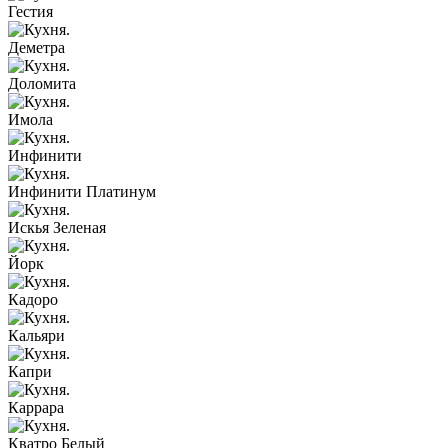
Гестия
Деметра
Доломита
Имола
Инфинити
Инфинити Платинум
Искья Зеленая
Йорк
Кадоро
Кальяри
Капри
Каррара
Кватро Белый