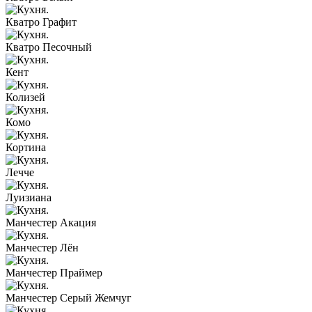
Кватро Графит
Кватро Песочный
Кент
Колизей
Комо
Кортина
Лечче
Луизиана
Манчестер Акация
Манчестер Лён
Манчестер Праймер
Манчестер Серый Жемчуг