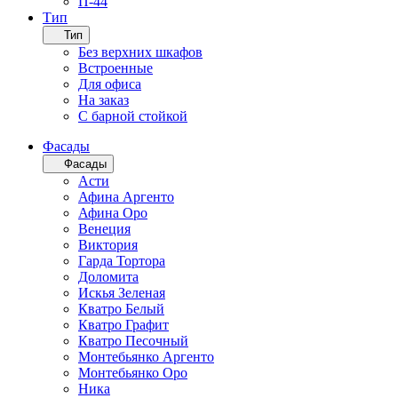
П-44
Тип
Тип
Без верхних шкафов
Встроенные
Для офиса
На заказ
С барной стойкой
Фасады
Фасады
Асти
Афина Аргенто
Афина Оро
Венеция
Виктория
Гарда Тортора
Доломита
Искья Зеленая
Кватро Белый
Кватро Графит
Кватро Песочный
Монтебьянко Аргенто
Монтебьянко Оро
Ника