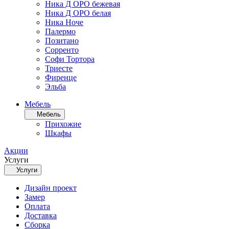
Ника Д ОРО бежевая
Ника Д ОРО белая
Ника Ноче
Палермо
Позитано
Сорренто
Софи Тортора
Триесте
Фиренце
Эльба
Мебель
Мебель
Прихожие
Шкафы
Акции
Услуги
Услуги
Дизайн проект
Замер
Оплата
Доставка
Сборка