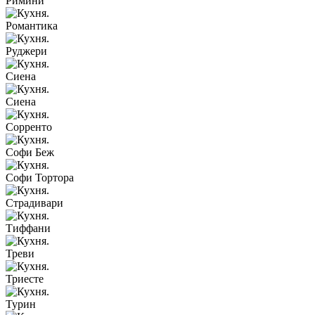
Римини
Романтика
Руджери
Сиена
Сиена
Сорренто
Софи Беж
Софи Тортора
Страдивари
Тиффани
Треви
Триесте
Турин