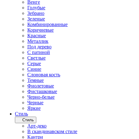
Венге
Голубые
Зебрано
Зеленые
Комбинированные
Коричневые
Красные
Металлик
Под дерево
С патиной
Светлые
Серые
Синие
Слоновая кость
Темные
Фиолетовые
Фисташковые
Черно-белые
Черные
Яркие
Стиль
Стиль
Арт-деко
В скандинавском стиле
Кантри