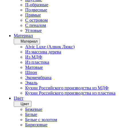
П-образные
Подвесные
Прямые
С островом
С пеналом
Угловые
Материал
Материал
Alvic Luxe (Алвик Люкс)
Из массива дерева
Из МДФ
Из пластика
Матовые
Шпон
Экомембрана
Эмаль
Кухни Российского производства из МДФ
Кухни Российского производства из пластика
Цвет
Цвет
Бежевые
Белые
Белые с золотом
Бирюзовые